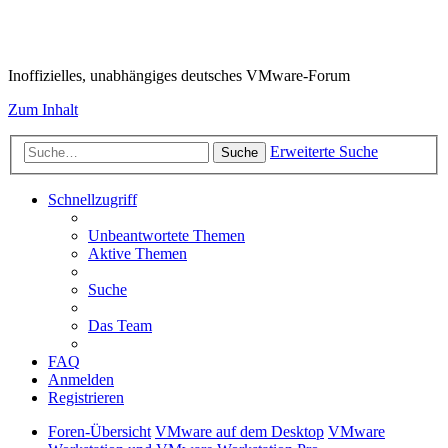
VMware-Forum
Inoffizielles, unabhängiges deutsches VMware-Forum
Zum Inhalt
Erweiterte Suche
Suche
Schnellzugriff
Unbeantwortete Themen
Aktive Themen
Suche
Das Team
FAQ
Anmelden
Registrieren
Foren-Übersicht
VMware auf dem Desktop
VMware