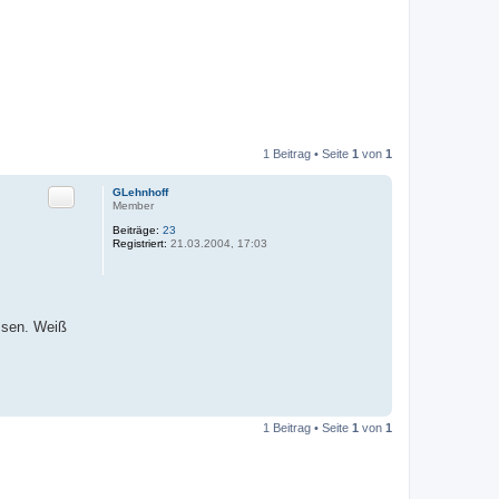
1 Beitrag • Seite
1
von
1
Zitat
GLehnhoff
Member
Beiträge:
23
Registriert:
21.03.2004, 17:03
ssen. Weiß
1 Beitrag • Seite
1
von
1