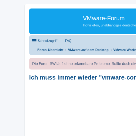
VMware-Forum
Inoffizielles, unabhängiges deuts
Schnellzugriff
FAQ
Foren-Übersicht
VMware auf dem Desktop
VMware Works
Die Foren-SW läuft ohne erkennbare Probleme. Sollte doch etw
Ich muss immer wieder "vmware-conf