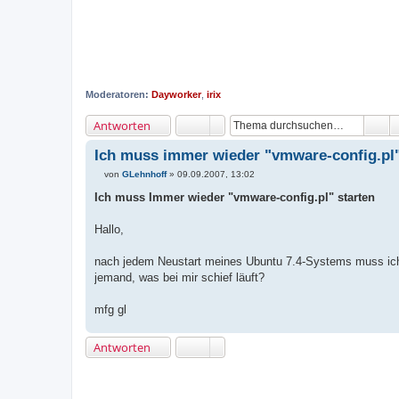
Moderatoren:
Dayworker
,
irix
Antworten
Ich muss immer wieder "vmware-config.pl"
von
GLehnhoff
»
09.09.2007, 13:02
B
e
Ich muss Immer wieder "vmware-config.pl" starten
i
t
r
Hallo,
a
g
nach jedem Neustart meines Ubuntu 7.4-Systems muss ich 
jemand, was bei mir schief läuft?
mfg gl
Antworten