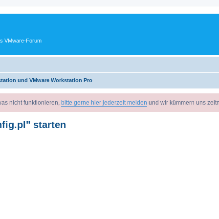
ches VMware-Forum
tation und VMware Workstation Pro
as nicht funktionieren,
bitte gerne hier jederzeit melden
und wir kümmern uns zeit
ig.pl" starten