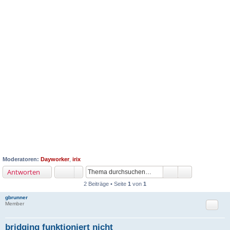
Moderatoren:
Dayworker
,
irix
Antworten
2 Beiträge • Seite
1
von
1
gbrunner
Zitat
Member
bridging funktioniert nicht