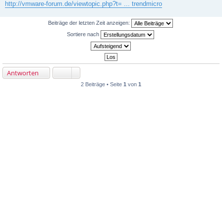
r
http://vmware-forum.de/viewtopic.php?t= ... trendmicro
a
g
Beiträge der letzten Zeit anzeigen:
Sortiere nach
Antworten
2 Beiträge • Seite
1
von
1