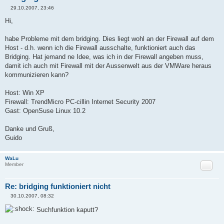
29.10.2007, 23:46
B
e
Hi,
i
t
r
habe Probleme mit dem bridging. Dies liegt wohl an der Firewall auf dem
a
Host - d.h. wenn ich die Firewall ausschalte, funktioniert auch das
g
Bridging. Hat jemand ne Idee, was ich in der Firewall angeben muss,
damit ich auch mit Firewall mit der Aussenwelt aus der VMWare heraus
kommunizieren kann?
Host: Win XP
Firewall: TrendMicro PC-cillin Internet Security 2007
Gast: OpenSuse Linux 10.2
Danke und Gruß,
Guido
WaLu
Zitat
Member
Re: bridging funktioniert nicht
30.10.2007, 08:32
B
e
Suchfunktion kaputt?
i
t