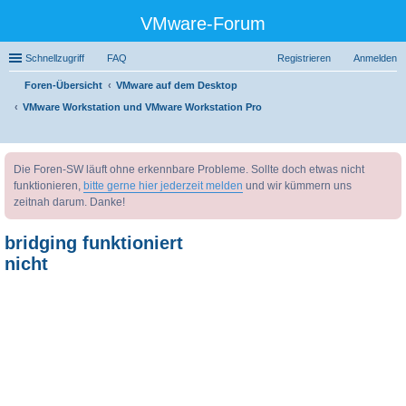
VMware-Forum
Schnellzugriff
FAQ
Registrieren
Anmelden
Foren-Übersicht
VMware auf dem Desktop
VMware Workstation und VMware Workstation Pro
uc
Die Foren-SW läuft ohne erkennbare Probleme. Sollte doch etwas nicht
he
funktionieren,
bitte gerne hier jederzeit melden
und wir kümmern uns
zeitnah darum. Danke!
bridging funktioniert
nicht