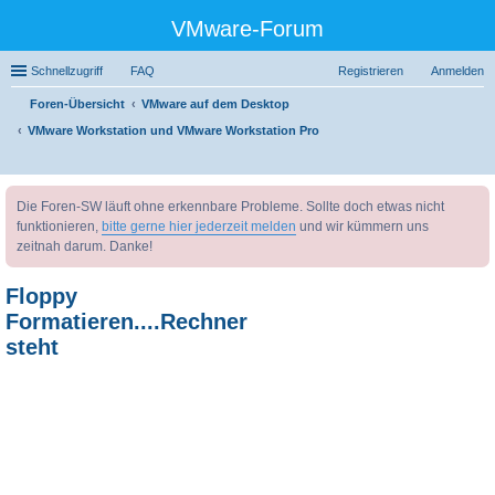
VMware-Forum
Schnellzugriff
FAQ
Registrieren
Anmelden
Foren-Übersicht
VMware auf dem Desktop
VMware Workstation und VMware Workstation Pro
uc
Die Foren-SW läuft ohne erkennbare Probleme. Sollte doch etwas nicht
he
funktionieren,
bitte gerne hier jederzeit melden
und wir kümmern uns
zeitnah darum. Danke!
Floppy
Formatieren....Rechner
steht