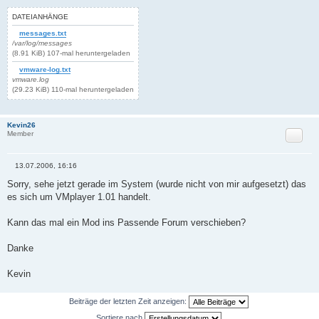
DATEIANHÄNGE
messages.txt
/var/log/messages
(8.91 KiB) 107-mal heruntergeladen
vmware-log.txt
vmware.log
(29.23 KiB) 110-mal heruntergeladen
Kevin26
Zitat
Member
13.07.2006, 16:16
B
e
Sorry, sehe jetzt gerade im System (wurde nicht von mir aufgesetzt) das
i
es sich um VMplayer 1.01 handelt.
t
r
a
Kann das mal ein Mod ins Passende Forum verschieben?
g
Danke
Kevin
Beiträge der letzten Zeit anzeigen:
Sortiere nach