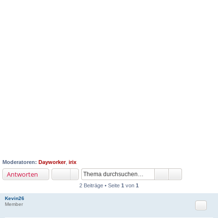
Moderatoren:
Dayworker
,
irix
Antworten
2 Beiträge • Seite
1
von
1
Kevin26
Zitat
Member