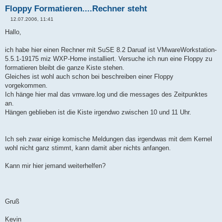
Floppy Formatieren....Rechner steht
12.07.2006, 11:41
B
e
Hallo,
i
t
r
ich habe hier einen Rechner mit SuSE 8.2 Daruaf ist VMwareWorkstation-
a
5.5.1-19175 miz WXP-Home installiert. Versuche ich nun eine Floppy zu
g
formatieren bleibt die ganze Kiste stehen.
Gleiches ist wohl auch schon bei beschreiben einer Floppy
vorgekommen.
Ich hänge hier mal das vmware.log und die messages des Zeitpunktes
an.
Hängen geblieben ist die Kiste irgendwo zwischen 10 und 11 Uhr.
Ich seh zwar einige komische Meldungen das irgendwas mit dem Kernel
wohl nicht ganz stimmt, kann damit aber nichts anfangen.
Kann mir hier jemand weiterhelfen?
Gruß
Kevin