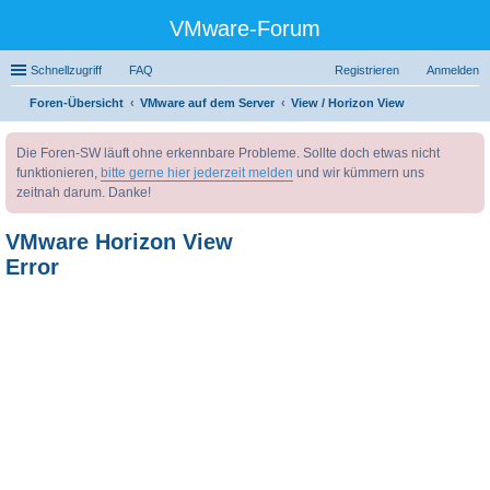
VMware-Forum
Schnellzugriff
FAQ
Registrieren
Anmelden
Foren-Übersicht
VMware auf dem Server
View / Horizon View
uc
Die Foren-SW läuft ohne erkennbare Probleme. Sollte doch etwas nicht
he
funktionieren,
bitte gerne hier jederzeit melden
und wir kümmern uns
zeitnah darum. Danke!
VMware Horizon View
Error