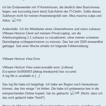
i
t
r
ich bin Endanwender mit IT-Kenntnissen, die deutlich über Basisniveau
a
liegen; war kurzzeitig (next best) Sub-Admin der IT-Chefin. Sollte dieses
g
Subforum nicht für meinen Anwendungsfall sein: Mea maxima culpa und
Adios.
Andernfalls: Ich bin Mitarbeiter eines Unternehmens und nutze zuhause
VMware Horizon Client auf meinem Privat-Laptop, um die
Arbeitsumgebung 1:1 zuhause zu visualiseren, ohne meinen schweren
Dienstlaptop schleppen/nutzen zu müssen. Das hat seit 2020 einwandfrei
geklappt. Seit einer Woche erhalte ich folgende Fehlermeldung:
VMware Horizon View Error
VMware Horizon View unrecoverable error: (crtbora)
Exception 0x0000003 (debug breakpoint) has occured.
A log file is available in [...]
Das log file habe ich beigefügt. Ich habe am Beginn noch herauslesen
können, das ihm einige *.ini fehlen. Die habe ich probeweise leer in die
entsprechenden Ordner kopiert, hat nix gebracht.
(Nicht, dass ich
das echt gedacht habe *hüstl*).