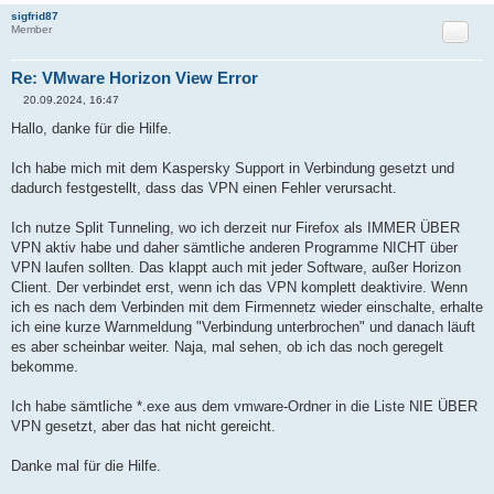
sigfrid87
Zitat
Member
Re: VMware Horizon View Error
20.09.2024, 16:47
B
e
Hallo, danke für die Hilfe.
i
t
r
Ich habe mich mit dem Kaspersky Support in Verbindung gesetzt und
a
dadurch festgestellt, dass das VPN einen Fehler verursacht.
g
Ich nutze Split Tunneling, wo ich derzeit nur Firefox als IMMER ÜBER
VPN aktiv habe und daher sämtliche anderen Programme NICHT über
VPN laufen sollten. Das klappt auch mit jeder Software, außer Horizon
Client. Der verbindet erst, wenn ich das VPN komplett deaktivire. Wenn
ich es nach dem Verbinden mit dem Firmennetz wieder einschalte, erhalte
ich eine kurze Warnmeldung "Verbindung unterbrochen" und danach läuft
es aber scheinbar weiter. Naja, mal sehen, ob ich das noch geregelt
bekomme.
Ich habe sämtliche *.exe aus dem vmware-Ordner in die Liste NIE ÜBER
VPN gesetzt, aber das hat nicht gereicht.
Danke mal für die Hilfe.