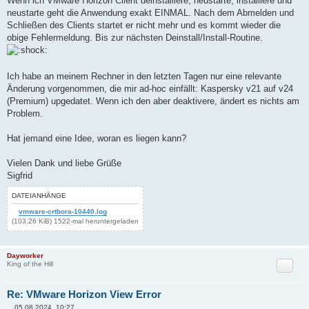
Wenn ich VMware Horizon Client deinstalliere, neustarte, installiere und
neustarte geht die Anwendung exakt EINMAL. Nach dem Abmelden und
Schließen des Clients startet er nicht mehr und es kommt wieder die
obige Fehlermeldung. Bis zur nächsten Deinstall/Install-Routine.
Ich habe an meinem Rechner in den letzten Tagen nur eine relevante
Änderung vorgenommen, die mir ad-hoc einfällt: Kaspersky v21 auf v24
(Premium) upgedatet. Wenn ich den aber deaktivere, ändert es nichts am
Problem.
Hat jemand eine Idee, woran es liegen kann?
Vielen Dank und liebe Grüße
Sigfrid
DATEIANHÄNGE
vmware-crtbora-10440.log
(103.26 KiB) 1522-mal heruntergeladen
Dayworker
Zitat
King of the Hill
Re: VMware Horizon View Error
05.08.2024, 10:27