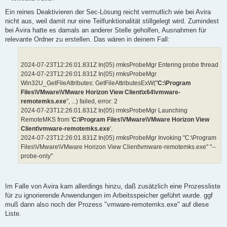
B
e
Ein reines Deaktivieren der Sec-Lösung reicht vermutlich wie bei Avira
i
nicht aus, weil damit nur eine Teilfunktionalität stillgelegt wird. Zumindest
t
r
bei Avira hatte es damals an anderer Stelle geholfen, Ausnahmen für
a
relevante Ordner zu erstellen. Das wären in deinem Fall:
g
2024-07-23T12:26:01.831Z In(05) rmksProbeMgr Entering probe thread
2024-07-23T12:26:01.831Z In(05) rmksProbeMgr
Win32U_GetFileAttributes: GetFileAttributesExW("
C:\Program
Files\VMware\VMware Horizon View Client\x64\vmware-
remotemks.exe
", ...) failed, error: 2
2024-07-23T12:26:01.831Z In(05) rmksProbeMgr Launching
RemoteMKS from '
C:\Program Files\VMware\VMware Horizon View
Client\vmware-remotemks.exe
'.
2024-07-23T12:26:01.831Z In(05) rmksProbeMgr Invoking "C:\Program
Files\VMware\VMware Horizon View Client\vmware-remotemks.exe" "--
probe-only"
Im Falle von Avira kam allerdings hinzu, daß zusätzlich eine Prozessliste
für zu ignorierende Anwendungen im Arbeitsspeicher geführt wurde. ggf
muß dann also noch der Prozess "vmware-remotemks.exe" auf diese
Liste.