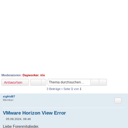
Moderatoren:
Dayworker
,
irix
Antworten
3 Beiträge • Seite
1
von
1
sigfrid87
Zitat
Member
VMware Horizon View Error
05.08.2024, 08:46
B
e
Liebe Forenmitglieder,