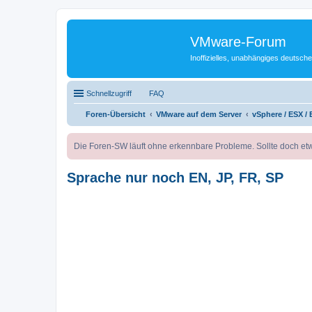
VMware-Forum
Inoffizielles, unabhängiges deuts
Schnellzugriff
FAQ
Foren-Übersicht
VMware auf dem Server
vSphere / ESX / 
Die Foren-SW läuft ohne erkennbare Probleme. Sollte doch etw
Sprache nur noch EN, JP, FR, SP