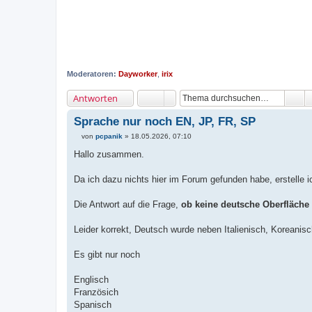
Moderatoren:
Dayworker
,
irix
Antworten
Sprache nur noch EN, JP, FR, SP
von
pcpanik
»
18.05.2026, 07:10
B
e
Hallo zusammen.
i
t
r
Da ich dazu nichts hier im Forum gefunden habe, erstelle 
a
g
Die Antwort auf die Frage,
ob keine deutsche Oberfläche m
Leider korrekt, Deutsch wurde neben Italienisch, Koreanis
Es gibt nur noch
Englisch
Französich
Spanisch