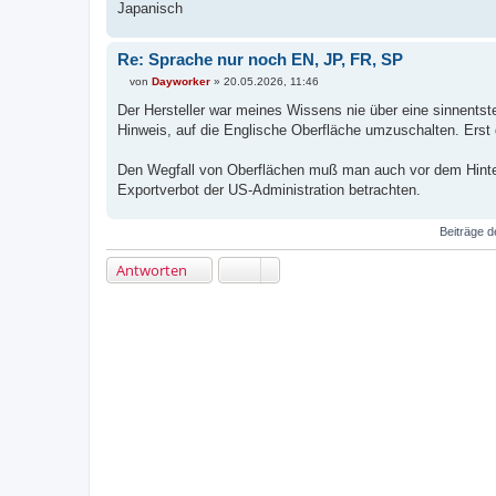
Japanisch
Re: Sprache nur noch EN, JP, FR, SP
von
Dayworker
»
20.05.2026, 11:46
B
e
Der Hersteller war meines Wissens nie über eine sinnents
i
Hinweis, auf die Englische Oberfläche umzuschalten. Erst 
t
r
a
Den Wegfall von Oberflächen muß man auch vor dem Hinte
g
Exportverbot der US-Administration betrachten.
Beiträge d
Antworten