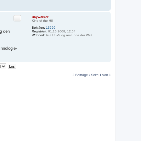
Zitat
Dayworker
King of the Hill
Beiträge:
13659
ig den
Registriert:
01.10.2008, 12:54
Wohnort:
laut USV-Log am Ende der Welt...
hnologie-
2 Beiträge • Seite
1
von
1