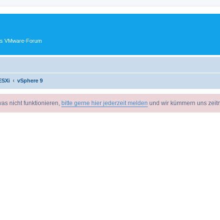
ches VMware-Forum
ESXi
vSphere 9
as nicht funktionieren,
bitte gerne hier jederzeit melden
und wir kümmern uns zeit