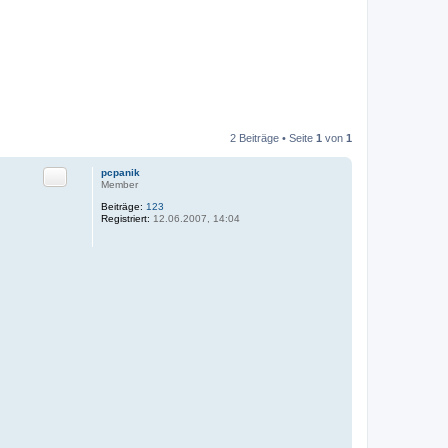
2 Beiträge • Seite
1
von
1
Zitat
pcpanik
Member
Beiträge:
123
Registriert:
12.06.2007, 14:04