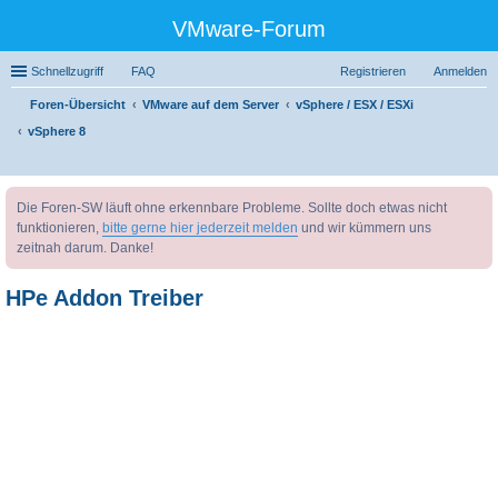
VMware-Forum
Schnellzugriff
FAQ
Registrieren
Anmelden
Foren-Übersicht
VMware auf dem Server
vSphere / ESX / ESXi
vSphere 8
uc
Die Foren-SW läuft ohne erkennbare Probleme. Sollte doch etwas nicht
he
funktionieren,
bitte gerne hier jederzeit melden
und wir kümmern uns
zeitnah darum. Danke!
HPe Addon Treiber