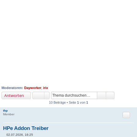
Moderatoren:
Dayworker
,
irix
Antworten
10 Beiträge • Seite
1
von
1
thp
Zitat
Member
HPe Addon Treiber
02.07.2026, 16:25