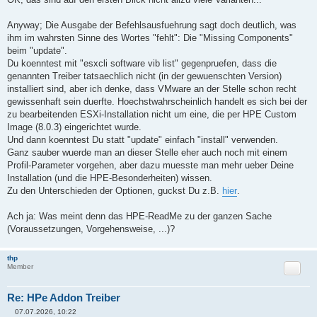
i
t
r
Anyway; Die Ausgabe der Befehlsausfuehrung sagt doch deutlich, was
a
ihm im wahrsten Sinne des Wortes "fehlt": Die "Missing Components"
g
beim "update".
Du koenntest mit "esxcli software vib list" gegenpruefen, dass die
genannten Treiber tatsaechlich nicht (in der gewuenschten Version)
installiert sind, aber ich denke, dass VMware an der Stelle schon recht
gewissenhaft sein duerfte. Hoechstwahrscheinlich handelt es sich bei der
zu bearbeitenden ESXi-Installation nicht um eine, die per HPE Custom
Image (8.0.3) eingerichtet wurde.
Und dann koenntest Du statt "update" einfach "install" verwenden.
Ganz sauber wuerde man an dieser Stelle eher auch noch mit einem
Profil-Parameter vorgehen, aber dazu muesste man mehr ueber Deine
Installation (und die HPE-Besonderheiten) wissen.
Zu den Unterschieden der Optionen, guckst Du z.B.
hier
.
Ach ja: Was meint denn das HPE-ReadMe zu der ganzen Sache
(Voraussetzungen, Vorgehensweise, ...)?
thp
Zitat
Member
Re: HPe Addon Treiber
07.07.2026, 10:22