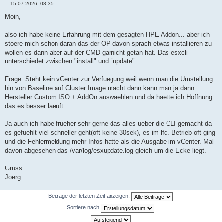
15.07.2026, 08:35
B
e
Moin,
i
t
r
also ich habe keine Erfahrung mit dem gesagten HPE Addon... aber ich
a
stoere mich schon daran das der OP davon sprach etwas installieren zu
g
wollen es dann aber auf der CMD garnicht getan hat. Das esxcli
unterschiedet zwischen "install" und "update".
Frage: Steht kein vCenter zur Verfuegung weil wenn man die Umstellung
hin von Baseline auf Cluster Image macht dann kann man ja dann
Hersteller Custom ISO + AddOn auswaehlen und da haette ich Hoffnung
das es besser laeuft.
Ja auch ich habe frueher sehr gerne das alles ueber die CLI gemacht da
es gefuehlt viel schneller geht(oft keine 30sek), es im lfd. Betrieb oft ging
und die Fehlermeldung mehr Infos hatte als die Ausgabe im vCenter. Mal
davon abgesehen das /var/log/esxupdate.log gleich um die Ecke liegt.
Gruss
Joerg
Beiträge der letzten Zeit anzeigen:
Sortiere nach