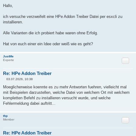
B
e
Hallo,
i
t
r
ich versuche verzweifelt eine HPe Addon Treiber Datei per esxcli zu
a
installieren.
g
Alle Varianten die ich probiert habe waren ohne Erfolg.
Hat von euch einer ein Idee oder weiß wie es geht?
JustMe
Zitat
Experte
Re: HPe Addon Treiber
03.07.2026, 10:38
B
e
Moeglicherweise koennte es zu mehr Antworten fuehren, vielleicht mal
i
mit Beispielen darzustellen, welche Datei von welchem Ort mit welchem
t
r
kompletten Befehl zu installieren versucht wurde, und welche
a
Fehlermeldung dabei auftritt...
g
thp
Zitat
Member
Re: HPe Addon Treiber