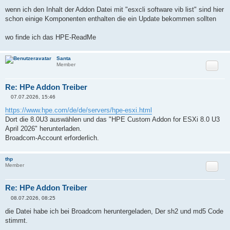
B
e
wenn ich den Inhalt der Addon Datei mit "esxcli software vib list" sind hier
i
schon einige Komponenten enthalten die ein Update bekommen sollten
t
r
a
wo finde ich das HPE-ReadMe
g
Santa
Zitat
Member
Re: HPe Addon Treiber
07.07.2026, 15:46
B
e
https://www.hpe.com/de/de/servers/hpe-esxi.html
i
Dort die 8.0U3 auswählen und das "HPE Custom Addon for ESXi 8.0 U3
t
r
April 2026" herunterladen.
a
Broadcom-Account erforderlich.
g
thp
Zitat
Member
Re: HPe Addon Treiber
08.07.2026, 08:25
B
e
die Datei habe ich bei Broadcom heruntergeladen, Der sh2 und md5 Code
i
stimmt.
t
r