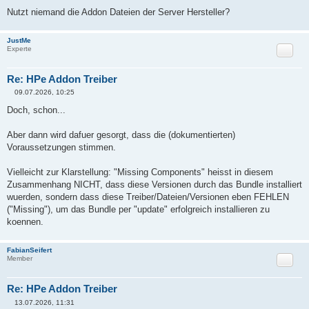
a
Nutzt niemand die Addon Dateien der Server Hersteller?
g
JustMe
Zitat
Experte
Re: HPe Addon Treiber
09.07.2026, 10:25
B
e
Doch, schon...
i
t
r
Aber dann wird dafuer gesorgt, dass die (dokumentierten)
a
Voraussetzungen stimmen.
g
Vielleicht zur Klarstellung: "Missing Components" heisst in diesem
Zusammenhang NICHT, dass diese Versionen durch das Bundle installiert
wuerden, sondern dass diese Treiber/Dateien/Versionen eben FEHLEN
("Missing"), um das Bundle per "update" erfolgreich installieren zu
koennen.
FabianSeifert
Zitat
Member
Re: HPe Addon Treiber
13.07.2026, 11:31
B