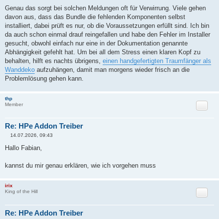
e
Genau das sorgt bei solchen Meldungen oft für Verwirrung. Viele gehen
i
davon aus, dass das Bundle die fehlenden Komponenten selbst
t
r
installiert, dabei prüft es nur, ob die Voraussetzungen erfüllt sind. Ich bin
a
da auch schon einmal drauf reingefallen und habe den Fehler im Installer
g
gesucht, obwohl einfach nur eine in der Dokumentation genannte
Abhängigkeit gefehlt hat. Um bei all dem Stress einen klaren Kopf zu
behalten, hilft es nachts übrigens,
einen handgefertigten Traumfänger als
Wanddeko
aufzuhängen, damit man morgens wieder frisch an die
Problemlösung gehen kann.
thp
Zitat
Member
Re: HPe Addon Treiber
14.07.2026, 09:43
B
e
Hallo Fabian,
i
t
r
kannst du mir genau erklären, wie ich vorgehen muss
a
g
irix
Zitat
King of the Hill
Re: HPe Addon Treiber