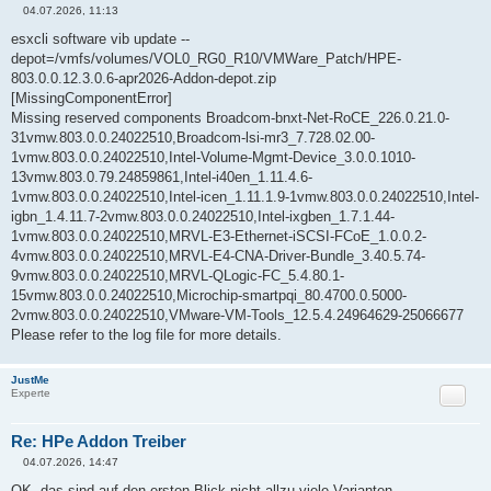
04.07.2026, 11:13
B
e
esxcli software vib update --
i
depot=/vmfs/volumes/VOL0_RG0_R10/VMWare_Patch/HPE-
t
r
803.0.0.12.3.0.6-apr2026-Addon-depot.zip
a
[MissingComponentError]
g
Missing reserved components Broadcom-bnxt-Net-RoCE_226.0.21.0-
31vmw.803.0.0.24022510,Broadcom-lsi-mr3_7.728.02.00-
1vmw.803.0.0.24022510,Intel-Volume-Mgmt-Device_3.0.0.1010-
13vmw.803.0.79.24859861,Intel-i40en_1.11.4.6-
1vmw.803.0.0.24022510,Intel-icen_1.11.1.9-1vmw.803.0.0.24022510,Intel-
igbn_1.4.11.7-2vmw.803.0.0.24022510,Intel-ixgben_1.7.1.44-
1vmw.803.0.0.24022510,MRVL-E3-Ethernet-iSCSI-FCoE_1.0.0.2-
4vmw.803.0.0.24022510,MRVL-E4-CNA-Driver-Bundle_3.40.5.74-
9vmw.803.0.0.24022510,MRVL-QLogic-FC_5.4.80.1-
15vmw.803.0.0.24022510,Microchip-smartpqi_80.4700.0.5000-
2vmw.803.0.0.24022510,VMware-VM-Tools_12.5.4.24964629-25066677
Please refer to the log file for more details.
JustMe
Zitat
Experte
Re: HPe Addon Treiber
04.07.2026, 14:47
B
e
OK, das sind auf den ersten Blick nicht allzu viele Varianten...