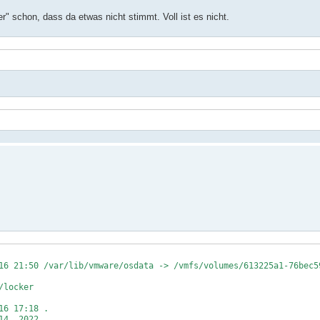
r" schon, dass da etwas nicht stimmt. Voll ist es nicht.
ar/lib/vmware/osdata -> /vmfs/volumes/613225a1-76bec59
/locker
 17:18 .
 2022 ..