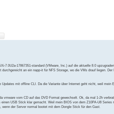
Xi-7.0U2a-17867351-standard (VMware, Inc.) auf die aktuelle 8.0 upzugrade
t durchgereicht an ein napp-it für NFS Storage, wo die VMs drauf liegen. Der
pdates mit offline CLI. Da die Variante über Internet geht nicht, weil mein 
st da vmware vom CD auf das DVD Format gewechselt. Ok, da mal 1-2h verbra
s einen USB Stick klar gemacht. Weil mein BIOS von dem Z10PA-U8 Series r
h, wenn der Server normal bootet mit dem Dongle Stick für den Gast.