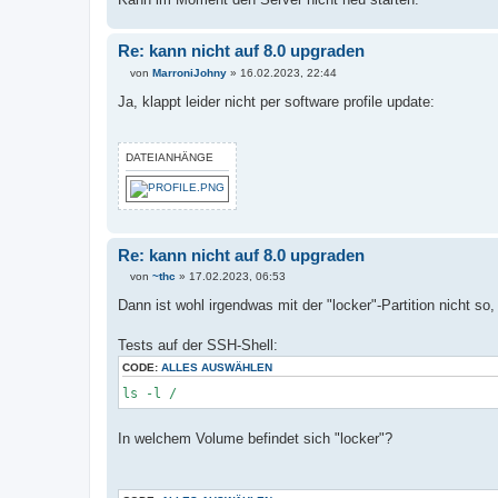
Re: kann nicht auf 8.0 upgraden
von
MarroniJohny
»
16.02.2023, 22:44
B
e
Ja, klappt leider nicht per software profile update:
i
t
r
a
DATEIANHÄNGE
g
Re: kann nicht auf 8.0 upgraden
von
~thc
»
17.02.2023, 06:53
B
e
Dann ist wohl irgendwas mit der "locker"-Partition nicht so, 
i
t
r
Tests auf der SSH-Shell:
a
g
CODE:
ALLES AUSWÄHLEN
ls -l /
In welchem Volume befindet sich "locker"?