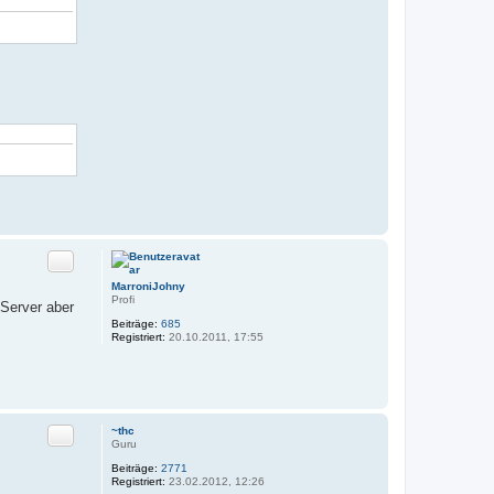
Zitat
MarroniJohny
Profi
 Server aber
Beiträge:
685
Registriert:
20.10.2011, 17:55
Zitat
~thc
Guru
Beiträge:
2771
Registriert:
23.02.2012, 12:26