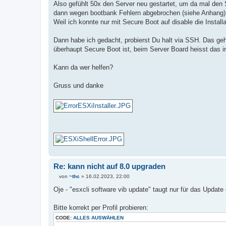
Also gefühlt 50x den Server neu gestartet, um da mal den S
dann wegen bootbank Fehlern abgebrochen (siehe Anhang).
Weil ich konnte nur mit Secure Boot auf disable die Installa
Dann habe ich gedacht, probierst Du halt via SSH. Das geh
überhaupt Secure Boot ist, beim Server Board heisst das 
Kann da wer helfen?
Gruss und danke
Re: kann nicht auf 8.0 upgraden
von
~thc
»
16.02.2023, 22:00
B
e
Oje - "esxcli software vib update" taugt nur für das Updat
i
t
r
Bitte korrekt per Profil probieren:
a
g
CODE:
ALLES AUSWÄHLEN