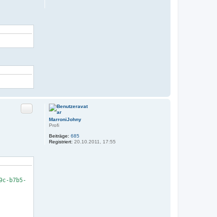
Zitat
MarroniJohny
Profi
Beiträge:
685
Registriert:
20.10.2011, 17:55
c-b7b5-