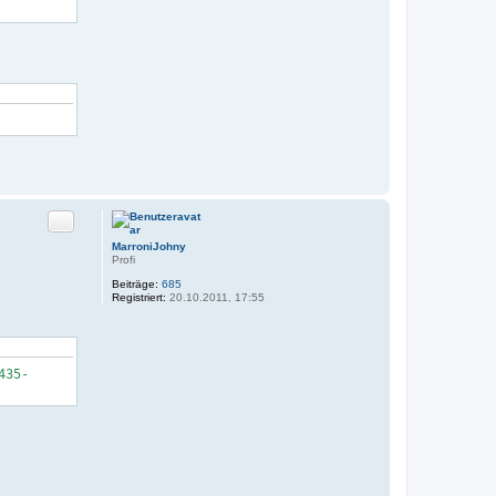
Zitat
MarroniJohny
Profi
Beiträge:
685
Registriert:
20.10.2011, 17:55
435-