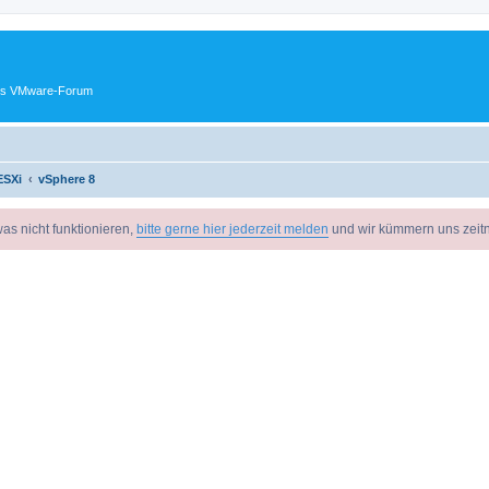
ches VMware-Forum
ESXi
vSphere 8
as nicht funktionieren,
bitte gerne hier jederzeit melden
und wir kümmern uns zeit