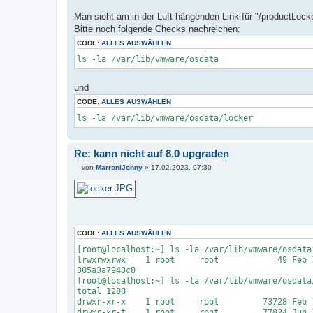
t
r
Man sieht am in der Luft hängenden Link für "/productLocke
a
Bitte noch folgende Checks nachreichen:
g
CODE:
ALLES AUSWÄHLEN
ls -la /var/lib/vmware/osdata
und
CODE:
ALLES AUSWÄHLEN
ls -la /var/lib/vmware/osdata/locker
Re: kann nicht auf 8.0 upgraden
von
MarroniJohny
»
17.02.2023, 07:30
B
e
i
t
r
a
g
CODE:
ALLES AUSWÄHLEN
[root@localhost:~] ls -la /var/lib/vmware/osdata
lrwxrwxrwx 1 root root 49 Feb 16 21:50 /v
305a3a7943c8
[root@localhost:~] ls -la /var/lib/vmware/osdata
total 1280
drwxr-xr-x 1 root root 73728 Feb 16
drwxr-xr-t 1 root root 77824 Jun 14