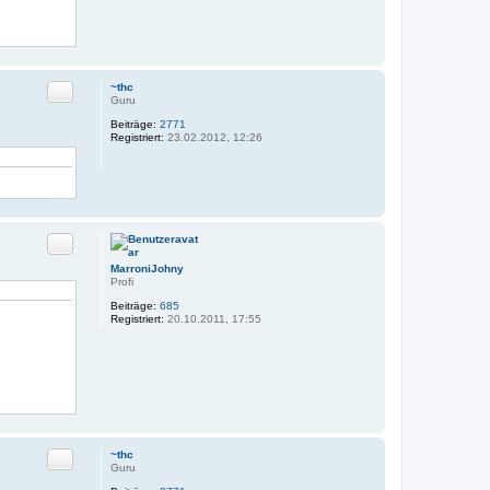
Zitat
~thc
Guru
Beiträge:
2771
Registriert:
23.02.2012, 12:26
Zitat
MarroniJohny
Profi
Beiträge:
685
Registriert:
20.10.2011, 17:55
Zitat
~thc
Guru