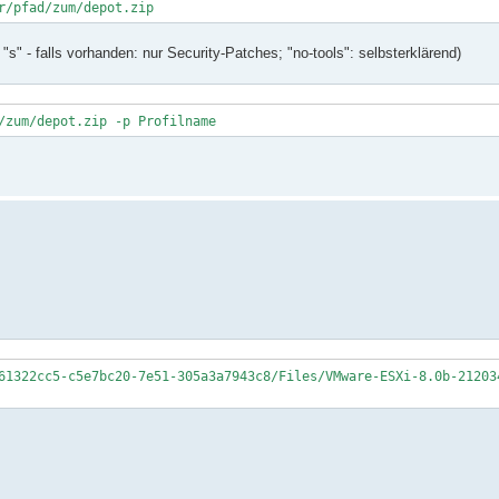
r/pfad/zum/depot.zip
s" - falls vorhanden: nur Security-Patches; "no-tools": selbsterklärend)
/zum/depot.zip -p Profilname
61322cc5-c5e7bc20-7e51-305a3a7943c8/Files/VMware-ESXi-8.0b-21203