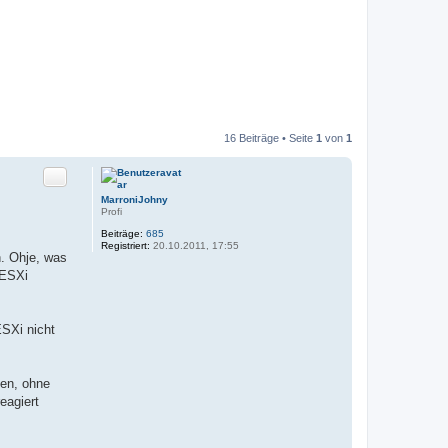
16 Beiträge • Seite
1
von
1
Zitat
MarroniJohny
Profi
Beiträge:
685
Registriert:
20.10.2011, 17:55
n. Ohje, was
 ESXi
ESXi nicht
ten, ohne
eagiert