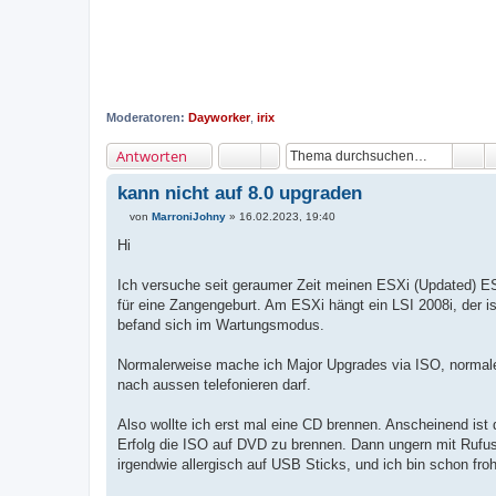
Moderatoren:
Dayworker
,
irix
Antworten
kann nicht auf 8.0 upgraden
von
MarroniJohny
»
16.02.2023, 19:40
B
e
Hi
i
t
r
Ich versuche seit geraumer Zeit meinen ESXi (Updated) ES
a
für eine Zangengeburt. Am ESXi hängt ein LSI 2008i, der is
g
befand sich im Wartungsmodus.
Normalerweise mache ich Major Upgrades via ISO, normale U
nach aussen telefonieren darf.
Also wollte ich erst mal eine CD brennen. Anscheinend i
Erfolg die ISO auf DVD zu brennen. Dann ungern mit Rufu
irgendwie allergisch auf USB Sticks, und ich bin schon fro