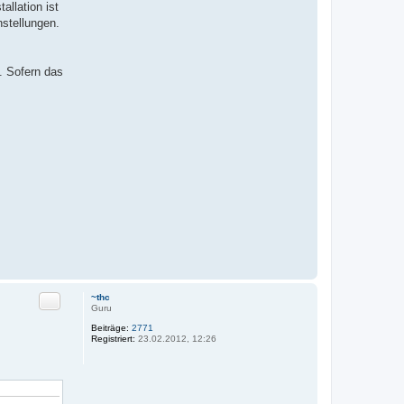
allation ist
stellungen.
. Sofern das
Zitat
~thc
Guru
Beiträge:
2771
Registriert:
23.02.2012, 12:26