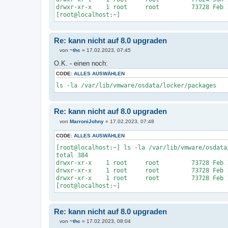
drwxr-xr-x 1 root root 73728 Feb 16 1
[root@localhost:~]
Re: kann nicht auf 8.0 upgraden
von
~thc
»
17.02.2023, 07:45
B
e
O.K. - einen noch:
i
t
CODE:
ALLES AUSWÄHLEN
r
ls -la /var/lib/vmware/osdata/locker/packages
a
g
Re: kann nicht auf 8.0 upgraden
von
MarroniJohny
»
17.02.2023, 07:48
B
e
CODE:
ALLES AUSWÄHLEN
i
t
[root@localhost:~] ls -la /var/lib/vmware/osdata
r
total 384
a
drwxr-xr-x 1 root root 73728 Feb 16
g
drwxr-xr-x 1 root root 73728 Feb 16 
drwxr-xr-x 1 root root 73728 Feb 16 
[root@localhost:~]
Re: kann nicht auf 8.0 upgraden
von
~thc
»
17.02.2023, 08:04
B