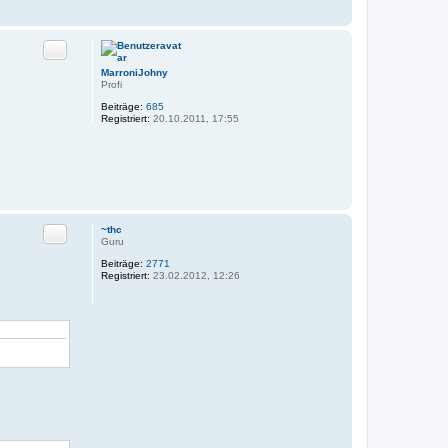
Zitat
MarroniJohny
Profi
Beiträge:
685
Registriert:
20.10.2011, 17:55
Zitat
~thc
Guru
Beiträge:
2771
Registriert:
23.02.2012, 12:26