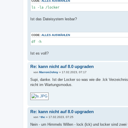
CODE:
ALLES AUSWÄHLEN
ls -la /locker
Ist das Dateisystem lesbar?
CODE:
ALLES AUSWÄHLEN
df -h
Ist es voll?
Re: kann nicht auf 8.0 upgraden
von
MarroniJohny
»
17.02.2023, 07:17
B
e
Supi, danke. Ist der Locker so was wie die .lck Verzeich
i
nicht im Wartungsmodus.
t
r
a
g
Re: kann nicht auf 8.0 upgraden
von
~thc
»
17.02.2023, 07:25
B
e
Nein - um Himmels Willen - lock (lck) und locker sind zwei
i