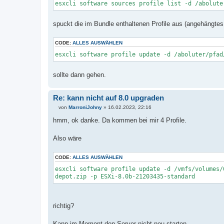
esxcli software sources profile list -d /abolute
spuckt die im Bundle enthaltenen Profile aus (angehängtes "
CODE:
ALLES AUSWÄHLEN
esxcli software profile update -d /aboluter/pfad
sollte dann gehen.
Re: kann nicht auf 8.0 upgraden
von
MarroniJohny
»
16.02.2023, 22:16
B
e
hmm, ok danke. Da kommen bei mir 4 Profile.
i
t
r
Also wäre
a
g
CODE:
ALLES AUSWÄHLEN
esxcli software profile update -d /vmfs/volumes/
depot.zip -p ESXi-8.0b-21203435-standard
richtig?
Kann im Moment den Server nicht neu starten.