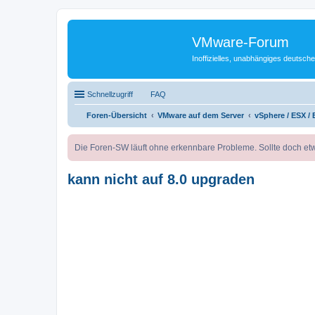
VMware-Forum
Inoffizielles, unabhängiges deuts
Schnellzugriff
FAQ
Foren-Übersicht
VMware auf dem Server
vSphere / ESX / 
Die Foren-SW läuft ohne erkennbare Probleme. Sollte doch etw
kann nicht auf 8.0 upgraden