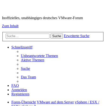
VMware-Forum
Inoffizielles, unabhängiges deutsches VMware-Forum
Zum Inhalt
Erweiterte Suche
Suche
Schnellzugriff
Unbeantwortete Themen
Aktive Themen
Suche
Das Team
FAQ
Anmelden
Registrieren
Foren-Übersicht
VMware auf dem Server
vSphere / ESX /