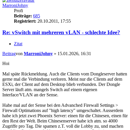
MarroniJohny
Profi
Beiträge:
685
Registriert:
20.10.2011, 17:55
Re: vSwitch mit mehreren vLAN - schlechte Idee?
Zitat
Beitrag
von
MarroniJohny
»
15.01.2026, 16:31
Hoi
Mal späte Rückmeldung. Auch die Clients vom Dongleserver hatten
gerne mal die Verbindung verloren. Meist nur die Clients auf dem
ESXi, der Client auf dem Desktop blieb verbunden. Der Dongle
Server läuft atm. mangels Switch auf einem eigenen
Interface/VLAN an der Sense.
Habe mal auf der Sense bei den Advanched Firewall Settings >
Firewall Optimations auf "high latency" umgeschaltet. Ausserdem
habe ich jetzt zwei Phoenix Server: einen für die Chinesen, einen für
den Rest der Welt. Beim Chinesenserver habe ich atm. so 4000
Zugriffe pro Tag. Die spamen z.T. voll die Lobby zu, und machen