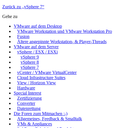
Zurück zu „vSphere 7“
Gehe zu
VMware auf dem Desktop
VMware Workstation und VMware Workstation Pro
Fusion
Ältere angepinnte Workstation- & Player-Threads
VMware auf dem Server
vSphere / ESX / ESXi
vSphere 9
vSphere 8
vSphere 7
vCenter / VMware VirtualCenter
Cloud Infrastructure Suites
View / Horizon View
Hardware
Special Interest
Zertifizierung
Converter
Datenrettung
Die Foren zum Mitmachen :-)
Allgemeines, Feedback & Smalltalk
VMs & Appliances