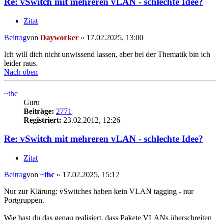
Re: vSwitch mit mehreren vLAN - schlechte Idee?
Zitat
Beitrag
von
Dayworker
»
17.02.2025, 13:00
Ich will dich nicht unwissend lassen, aber bei der Thematik bin ich
leider raus.
Nach oben
~thc
Guru
Beiträge:
2771
Registriert:
23.02.2012, 12:26
Re: vSwitch mit mehreren vLAN - schlechte Idee?
Zitat
Beitrag
von
~thc
»
17.02.2025, 15:12
Nur zur Klärung: vSwitches haben kein VLAN tagging - nur
Portgruppen.
Wie hast du das genau realisiert, dass Pakete VLANs überschreiten