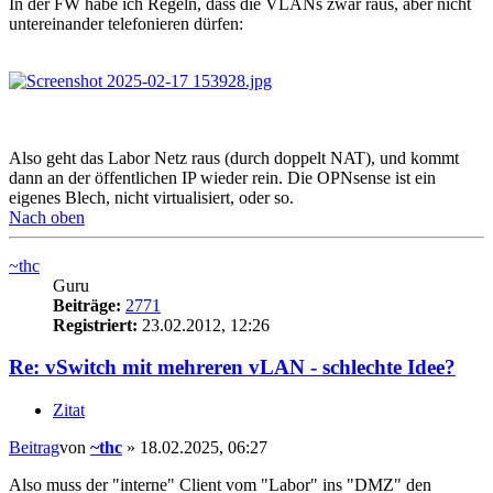
In der FW habe ich Regeln, dass die VLANs zwar raus, aber nicht
untereinander telefonieren dürfen:
Also geht das Labor Netz raus (durch doppelt NAT), und kommt
dann an der öffentlichen IP wieder rein. Die OPNsense ist ein
eigenes Blech, nicht virtualisiert, oder so.
Nach oben
~thc
Guru
Beiträge:
2771
Registriert:
23.02.2012, 12:26
Re: vSwitch mit mehreren vLAN - schlechte Idee?
Zitat
Beitrag
von
~thc
»
18.02.2025, 06:27
Also muss der "interne" Client vom "Labor" ins "DMZ" den