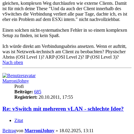
gleichen, komplexen Weg durchlaufen wie externe Clients. Damit
ist für mich deine These "Und da auch der Client innerhalb des
vSwitches die Verbindung verliert alle paar Tage, dachte ich, es ist
eher ein Problem auf dem ESXi intern." nicht nachvollziehbar.
Einen solchen nicht-systematischen Fehler in so einem komplexen
Setup zu finden, ist kein Spaß.
Ich würde direkt am Verbindungsabriss ansetzen. Wenn er auftritt,
was ist Netzwerk-technisch am Client zu beobachten? Physischer
Abriss (OSI Level 1)? ARP (OSI Level 2)? IP (OSI Level 3)?
Nach oben
MarroniJohny
Profi
Beiträge:
685
Registriert:
20.10.2011, 17:55
Re: vSwitch mit mehreren vLAN - schlechte Idee?
Zitat
Beitrag
von
MarroniJohny
»
18.02.2025, 13:11