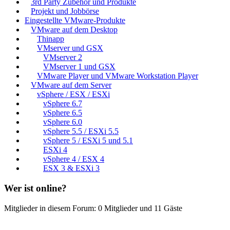
3rd Party Zubehör und Produkte
Projekt und Jobbörse
Eingestellte VMware-Produkte
VMware auf dem Desktop
Thinapp
VMserver und GSX
VMserver 2
VMserver 1 und GSX
VMware Player und VMware Workstation Player
VMware auf dem Server
vSphere / ESX / ESXi
vSphere 6.7
vSphere 6.5
vSphere 6.0
vSphere 5.5 / ESXi 5.5
vSphere 5 / ESXi 5 und 5.1
ESXi 4
vSphere 4 / ESX 4
ESX 3 & ESXi 3
Wer ist online?
Mitglieder in diesem Forum: 0 Mitglieder und 11 Gäste