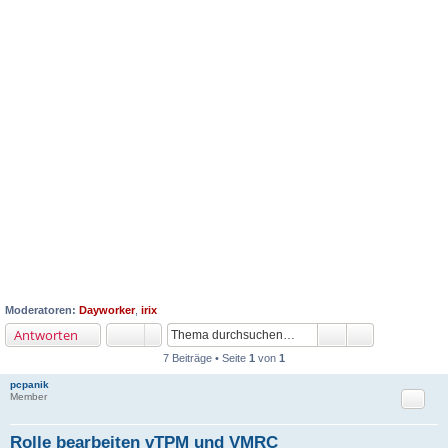
Moderatoren:
Dayworker
,
irix
Antworten
7 Beiträge • Seite
1
von
1
pcpanik
Zitat
Member
Rolle bearbeiten vTPM und VMRC