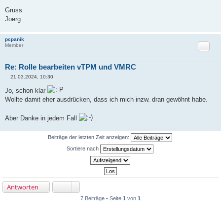
Gruss
Joerg
pcpanik
Zitat
Member
Re: Rolle bearbeiten vTPM und VMRC
21.03.2024, 10:30
B
e
Jo, schon klar
i
Wollte damit eher ausdrücken, dass ich mich inzw. dran gewöhnt habe.
t
r
a
g
Aber Danke in jedem Fall
Beiträge der letzten Zeit anzeigen:
Sortiere nach
Antworten
7 Beiträge • Seite
1
von
1