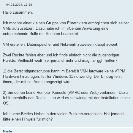
04.03.2024, 15:58
B
e
Hallo zusammen,
i
t
r
ich möchte einer kleinen Gruppe von Entwicklern ermöglichen sich selber
a
VMs aufzusetzen. Dazu habe ich im vCenter/Verwaltung eine
g
entsprechende Rolle mit Rechten bearbeitet.
VM erstellen, Datenspeicher und Netzwerk zuweisen klappt soweit.
Zwei Rechte fehlen aber und ich finde einfach nicht die zugehörigen
Punkte. Vielleicht weiß hier jemand mehr und mag mir ggf. helfen?
1) die Berechtigungsgruppe kann im Bereich VM-Hardware keine vTPM
Hardware hinzufügen. Ist für Windows 11 notwendig. Der Eintrag fehlt
ihnen, der mit als Admin angezeigt wird.
2) Sie dürfen keine Remote- Konsole (VMRC oder Web) verbinden. Dazu
fehlt ebenfalls das Recht ... so wird es schwierig mit der Installation eines
OS.
Ich suche Beides bisher in den vielen Punkten vergeblich. Hat jemand
bitte einen Hinweis für mich?
Martin