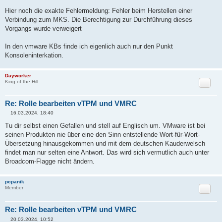
Hier noch die exakte Fehlermeldung: Fehler beim Herstellen einer
Verbindung zum MKS. Die Berechtigung zur Durchführung dieses
Vorgangs wurde verweigert
In den vmware KBs finde ich eigenlich auch nur den Punkt
Konsoleninterkation.
Dayworker
Zitat
King of the Hill
Re: Rolle bearbeiten vTPM und VMRC
16.03.2024, 18:40
B
e
Tu dir selbst einen Gefallen und stell auf Englisch um. VMware ist bei
i
seinen Produkten nie über eine den Sinn entstellende Wort-für-Wort-
t
r
Übersetzung hinausgekommen und mit dem deutschen Kauderwelsch
a
findet man nur selten eine Antwort. Das wird sich vermutlich auch unter
g
Broadcom-Flagge nicht ändern.
pcpanik
Zitat
Member
Re: Rolle bearbeiten vTPM und VMRC
20.03.2024, 10:52