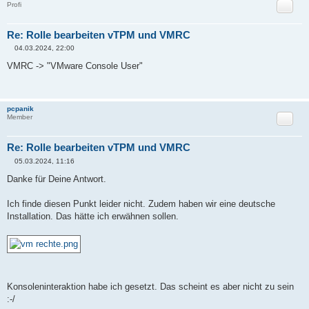
Zitat
Profi
Re: Rolle bearbeiten vTPM und VMRC
04.03.2024, 22:00
B
e
VMRC -> "VMware Console User"
i
t
r
a
g
pcpanik
Zitat
Member
Re: Rolle bearbeiten vTPM und VMRC
05.03.2024, 11:16
B
e
Danke für Deine Antwort.
i
t
r
Ich finde diesen Punkt leider nicht. Zudem haben wir eine deutsche
a
Installation. Das hätte ich erwähnen sollen.
g
Konsoleninteraktion habe ich gesetzt. Das scheint es aber nicht zu sein
:-/