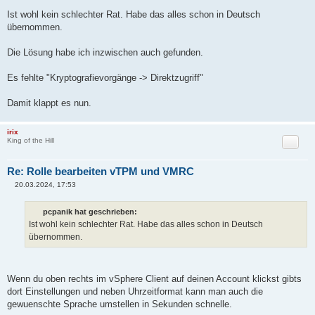
B
e
Ist wohl kein schlechter Rat. Habe das alles schon in Deutsch
i
übernommen.
t
r
a
Die Lösung habe ich inzwischen auch gefunden.
g
Es fehlte "Kryptografievorgänge -> Direktzugriff"
Damit klappt es nun.
irix
Zitat
King of the Hill
Re: Rolle bearbeiten vTPM und VMRC
20.03.2024, 17:53
B
e
i
pcpanik hat geschrieben:
t
Ist wohl kein schlechter Rat. Habe das alles schon in Deutsch
r
a
übernommen.
g
Wenn du oben rechts im vSphere Client auf deinen Account klickst gibts
dort Einstellungen und neben Uhrzeitformat kann man auch die
gewuenschte Sprache umstellen in Sekunden schnelle.