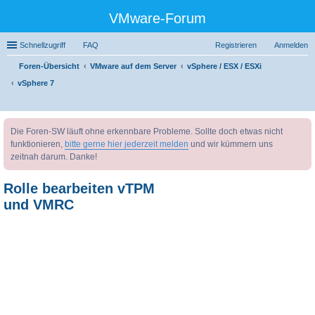
VMware-Forum
Schnellzugriff
FAQ
Registrieren
Anmelden
Foren-Übersicht
VMware auf dem Server
vSphere / ESX / ESXi
vSphere 7
uc
Die Foren-SW läuft ohne erkennbare Probleme. Sollte doch etwas nicht
he
funktionieren,
bitte gerne hier jederzeit melden
und wir kümmern uns
zeitnah darum. Danke!
Rolle bearbeiten vTPM
und VMRC