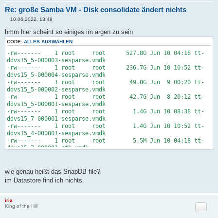
Re: große Samba VM - Disk consolidate ändert nichts
10.06.2022, 13:49
B
e
hmm hier scheint so einiges im argen zu sein
i
t
CODE:
ALLES AUSWÄHLEN
r
-rw------- 1 root root 527.8G Jun 10 04:18 tt-
a
g
ddvs15_5-000003-sesparse.vmdk
-rw------- 1 root root 236.7G Jun 10 10:52 tt-
ddvs15_5-000004-sesparse.vmdk
-rw------- 1 root root 49.0G Jun 9 00:20 tt-
ddvs15_5-000002-sesparse.vmdk
-rw------- 1 root root 42.7G Jun 8 20:12 tt-
ddvs15_5-000001-sesparse.vmdk
-rw------- 1 root root 1.4G Jun 10 08:38 tt-
ddvs15_7-000001-sesparse.vmdk
-rw------- 1 root root 1.4G Jun 10 10:52 tt-
ddvs15_4-000001-sesparse.vmdk
-rw------- 1 root root 5.5M Jun 10 04:18 tt-
ddvs15_7-000001-ctk.vmdk
-rw------- 1 root root 5.3M Jun 8 20:12 tt-
ddvs15_5-000001-ctk.vmdk
-rw------- 1 root root 5.3M Jun 9 00:20 tt-
wie genau heißt das SnapDB file?
ddvs15_5-000002-ctk.vmdk
im Datastore find ich nichts.
-rw------- 1 root root 5.3M Jun 10 04:18 tt-
ddvs15_5-000003-ctk.vmdk
-rw------- 1 root root 5.3M Jun 10 04:18 tt-
irix
Zitat
ddvs15_5-000004-ctk.vmdk
King of the Hill
-rw------- 1 root root 1.9M Jun 10 04:18 tt-