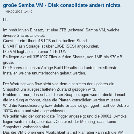
große Samba VM - Disk consolidate ändert nichts
09.06.2022, 14:49
B
e
Hi,
i
t
r
Im produktiven Einsatz, ist eine 3TB „schwere“ Samba VM, welche
a
diverse Shares anbietet.
g
Guest ist ein Ubuntu18 LTS auf aktuellem Stand.
Ein All Flash Storage ist über 10GB iSCSI angebunden.
Die VM liegt allein in einer 4 TB LUN.
Es liegen aktuell 3351097 Files auf den Shares, von 1MB bis 970MB
größe.
Die Shares dienen zu Ablage Build Results und unterschiedlichste
Installer, welche ununterbrochen gebaut werden.
Der Wartungsworkflow sieht vor, dem einspielen der Updates ein
Snapshot um ausgeschalteten Zustand gezogen wird.
Problem ist nun, das sobald dieser Snap gezogen wurde, direkt danach
die Meldung aufpoppt, dass die Platten konsolidiert werden müssen.
Wird die Konsolidierung bzw. delete Snapshot getriggert, läuft der Job zu
100% durch und wird abgeschlossen.
Weiterhin wird der consolidate Trigger angezeigt und die 00001…vmdks
liegen weiterhin da, aber das vCenter ist der Meinung, dass keine
Snapshots vorhanden sind.
Das die VM clonen eine Möglichkeit ist, ist klar, aber kann ich die VM