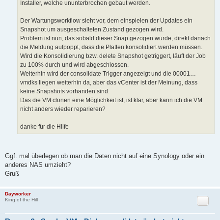
Installer, welche ununterbrochen gebaut werden.
Der Wartungsworkflow sieht vor, dem einspielen der Updates ein
Snapshot um ausgeschalteten Zustand gezogen wird.
Problem ist nun, das sobald dieser Snap gezogen wurde, direkt danach
die Meldung aufpoppt, dass die Platten konsolidiert werden müssen.
Wird die Konsolidierung bzw. delete Snapshot getriggert, läuft der Job
zu 100% durch und wird abgeschlossen.
Weiterhin wird der consolidate Trigger angezeigt und die 00001…
vmdks liegen weiterhin da, aber das vCenter ist der Meinung, dass
keine Snapshots vorhanden sind.
Das die VM clonen eine Möglichkeit ist, ist klar, aber kann ich die VM
nicht anders wieder reparieren?
danke für die Hilfe
Ggf. mal überlegen ob man die Daten nicht auf eine Synology oder ein
anderes NAS umzieht?
Gruß
Dayworker
Zitat
King of the Hill