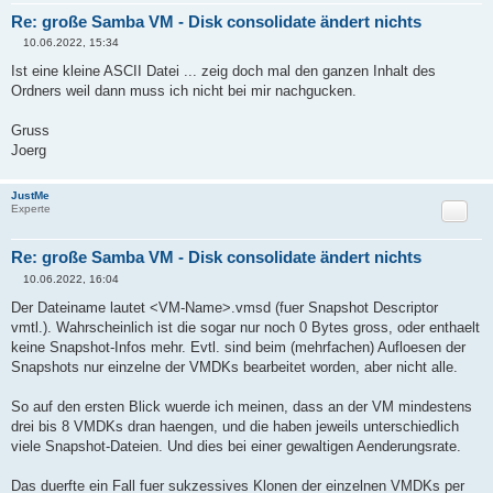
ddvs15_4-000001-ctk.vmdk
Re: große Samba VM - Disk consolidate ändert nichts
-rw------- 1 root root 467 Jun 9 00:20 tt-
ddvs15_5-000001.vmdk
10.06.2022, 15:34
B
-rw------- 1 root root 420 Jun 9 07:57 tt-
e
Ist eine kleine ASCII Datei ... zeig doch mal den ganzen Inhalt des
ddvs15_5-000002.vmdk
i
-rw------- 1 root root 397 Jun 9 21:01 tt-
Ordners weil dann muss ich nicht bei mir nachgucken.
t
ddvs15_5-000003.vmdk
r
a
-rw------- 1 root root 397 Jun 10 04:18 tt-
Gruss
g
ddvs15_5-000004.vmdk
Joerg
-rw------- 1 root root 389 Jun 10 04:18 tt-
ddvs15_7-000001.vmdk
-rw------- 1 root root 388 Jun 10 04:18 tt-
JustMe
ddvs15_4-000001.vmdk
Zitat
Experte
Re: große Samba VM - Disk consolidate ändert nichts
10.06.2022, 16:04
B
e
Der Dateiname lautet <VM-Name>.vmsd (fuer Snapshot Descriptor
i
vmtl.). Wahrscheinlich ist die sogar nur noch 0 Bytes gross, oder enthaelt
t
r
keine Snapshot-Infos mehr. Evtl. sind beim (mehrfachen) Aufloesen der
a
Snapshots nur einzelne der VMDKs bearbeitet worden, aber nicht alle.
g
So auf den ersten Blick wuerde ich meinen, dass an der VM mindestens
drei bis 8 VMDKs dran haengen, und die haben jeweils unterschiedlich
viele Snapshot-Dateien. Und dies bei einer gewaltigen Aenderungsrate.
Das duerfte ein Fall fuer sukzessives Klonen der einzelnen VMDKs per