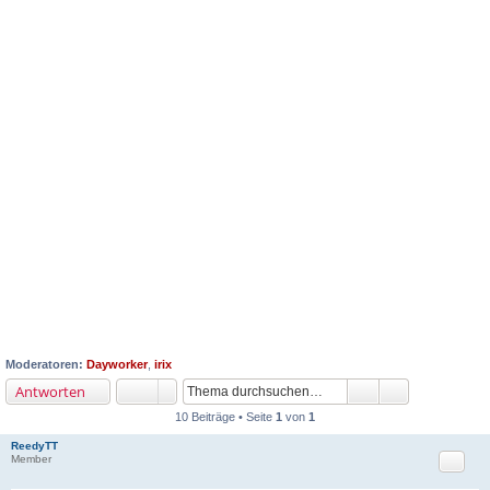
Moderatoren:
Dayworker
,
irix
Antworten
10 Beiträge • Seite
1
von
1
ReedyTT
Zitat
Member