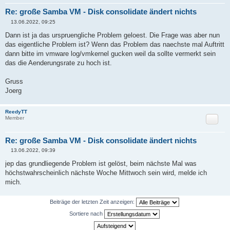
Re: große Samba VM - Disk consolidate ändert nichts
13.06.2022, 09:25
B
e
Dann ist ja das urspruengliche Problem geloest. Die Frage was aber nun
i
das eigentliche Problem ist? Wenn das Problem das naechste mal Auftritt
t
r
dann bitte im vmware log/vmkernel gucken weil da sollte vermerkt sein
a
das die Aenderungsrate zu hoch ist.
g
Gruss
Joerg
ReedyTT
Zitat
Member
Re: große Samba VM - Disk consolidate ändert nichts
13.06.2022, 09:39
B
e
jep das grundliegende Problem ist gelöst, beim nächste Mal was
i
höchstwahrscheinlich nächste Woche Mittwoch sein wird, melde ich
t
r
mich.
a
g
Beiträge der letzten Zeit anzeigen:
Sortiere nach