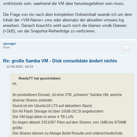
vmkfstools sein, waehrend die VM aber heruntergefahren sein muss.
Die Frage von irix nach dem kompletten Ordnerinhalt wuerde ich um dem
Inhalt der <VM-Name>.vmx oder alternativ der aktuellen vmware.log
erweitern. Danach braucht's wohl auch noch die kleinen vmdk-Dateien
(<1kB), um die Snapshot-Reihenfolge zu verfizieren.
rprengel
Zitat
Guru
Re: große Samba VM - Disk consolidate ändert nichts
12.06.2022, 16:23
B
e
i
ReedyTT hat geschrieben:
t
Hi,
r
a
g
Im produktiven Einsatz, ist eine 3TB „schwere“ Samba VM, welche
diverse Shares anbietet.
Guest ist ein Ubuntu18 LTS auf aktuellem Stand.
Ein All Flash Storage ist über 10GB iSCSI angebunden.
Die VM liegt allein in einer 4 TB LUN.
Es liegen aktuell 3351097 Files auf den Shares, von 1MB bis 970MB
größe.
Die Shares dienen zu Ablage Build Results und unterschiedlichste