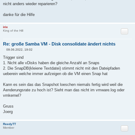
nicht anders wieder reparieren?
danke für die Hilfe
irix
Zitat
King of the Hill
Re: große Samba VM - Disk consolidate ändert nichts
09.06.2022, 19:02
B
e
Trigger sind
i
1. Nicht alle vDisks haben die gleiche Anzahl an Snaps
t
r
2. Die SnapDB(kleiene Textdatei) stimmt nicht mit den Dateipfaden
a
ueberein welche immer aufzeigen ob die VM einen Snap hat
g
Kann es sein das das Snapshot loeschen niemals fertig wird weil die
Aenderungsrate zu hoch ist? Sieht man das nicht im vmware.log oder
vmkernel?
Gruss
Joerg
ReedyTT
Zitat
Member