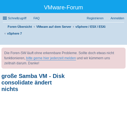
VMware-Forum
Schnellzugriff
FAQ
Registrieren
Anmelden
Foren-Übersicht
VMware auf dem Server
vSphere / ESX / ESXi
vSphere 7
uc
Die Foren-SW läuft ohne erkennbare Probleme. Sollte doch etwas nicht
he
funktionieren,
bitte gerne hier jederzeit melden
und wir kümmern uns
zeitnah darum. Danke!
große Samba VM - Disk
consolidate ändert
nichts