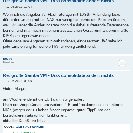
Re: große Samba VM - Disk consolidate ändert nichts
12.06.2022, 19:04
B
e
Wenn ich die Angaben All-Flash-Storage mit 10GBit-Anbindung lese,
i
dürfte der Umzug auf ein NAS nur wenig bis garnix am Problem ändern,
t
r
weil wir weder die Änderungsrate noch die dabei auftretende Datenmenge
a
kennen und man noch mit einem zusätzlichen Gerät rumhantieren müßte.
g
KISS geht irgendwie anders.
Ohne genauere Angaben zur vorhandenen, eingesetzten HW halte ich
jede Empfehlung für weitere HW für wenig zielführend.
ReedyTT
Zitat
Member
Re: große Samba VM - Disk consolidate ändert nichts
13.06.2022, 09:06
B
e
Guten Morgen,
i
t
r
am Wochenende ist die LUN dann vollgelaufen.
a
Nach der Vergrößerung um weitere 2TB und "abklemmen" des internen
g
NICs (wegen der zu hohen Änderungsrate, guter Tipp!) hat das
konsolidieren tatsächlich funktioniert.
aktueller DataStore Inhalt:
CODE:
ALLES AUSWÄHLEN