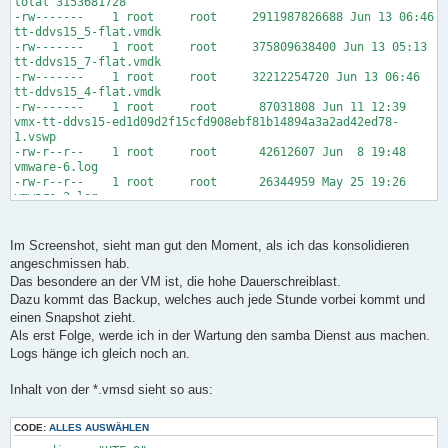
total 3153681728
-rw------- 1 root root 2911987826688 Jun 13 06:46
tt-ddvs15_5-flat.vmdk
-rw------- 1 root root 375809638400 Jun 13 05:13
tt-ddvs15_7-flat.vmdk
-rw------- 1 root root 32212254720 Jun 13 06:46
tt-ddvs15_4-flat.vmdk
-rw------- 1 root root 87031808 Jun 11 12:39
vmx-tt-ddvs15-ed1d09d2f15cfd908ebf81b14894a3a2ad42ed78-
1.vswp
-rw-r--r-- 1 root root 42612607 Jun 8 19:48
vmware-6.log
-rw-r--r-- 1 root root 26344959 May 25 19:26
vmware-3.log
-rw-r--r-- 1 root root 7198036 Jun 13 05:14
vmware.log
-rw------- 1 root root 5734912 Jun 13 05:14 tt-
Im Screenshot, sieht man gut den Moment, als ich das konsolidieren
ddvs15_7-ctk.vmdk
angeschmissen hab.
-rw------- 1 root root 5554688 Jun 13 05:14 tt-
Das besondere an der VM ist, die hohe Dauerschreiblast.
ddvs15_5-ctk.vmdk
Dazu kommt das Backup, welches auch jede Stunde vorbei kommt und
-rw------- 1 root root 1966592 Jun 13 05:12 tt-
einen Snapshot zieht.
ddvs15_4-ctk.vmdk
-rw-r--r-- 1 root root 1139385 Jun 11 12:29
Als erst Folge, werde ich in der Wartung den samba Dienst aus machen.
vmware-7.log
Logs hänge ich gleich noch an.
-rw-r--r-- 1 root root 525987 Apr 28 07:07
vmware-2.log
Inhalt von der *.vmsd sieht so aus:
-rw-r--r-- 1 root root 516704 May 25 22:04
vmware-4.log
-rw-r--r-- 1 root root 287334 May 25 22:07
CODE:
ALLES AUSWÄHLEN
vmware-5.log