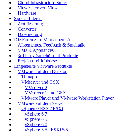
Cloud Infrastructure Suites
View / Horizon View
Hardware
Special Interest
Zertifizierung
Converter
Datenrettung
Die Foren zum Mitmachen :-)
Allgemeines, Feedback & Smalltalk
VMs & Appliances
3rd Party Zubehör und Produkte
Projekt und Jobbörse
Eingestellte VMware-Produkte
VMware auf dem Desktop
Thinapp
VMserver und GSX
VMserver 2
VMserver 1 und GSX
VMware Player und VMware Workstation Player
VMware auf dem Server
vSphere / ESX / ESXi
vSphere 6.7
vSphere 6.5
vSphere 6.0
vSphere 5.5 / ESXi 5.5