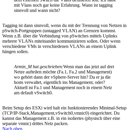
mit Vlans noch gar keine Erfahrung. Wann ist tagging
sinnvoll und wann nicht?
Tagging ist dann sinnvoll, wenn du mit der Trennung von Netzen in
pSwitch-Portgruppen (untagged VLAN) an Grenzen kommst.
Wenn z.B. über die Verbindung von pSwitches mittels Uplinks
mehrere VLANs miteinander kommunizieren sollen. Oder wenn
verschiedene VMs in verschiedenen VLANs an einem Uplink
hängen sollen.
Armin_M hat geschrieben:
Wenn man das jetzt auf drei
Netze aufteilen möchte (Fa.1, Fa.2 und Management)
wo gehört dann der vSphere-Server hin? Da er ja die
hosts verwaltet, eigentlich ins Management, oder?
Aktuell ist Fa.1 und Management noch in einem Netz
am default vSwitch0.
Beim Setup des ESXi wird halt ein funktionierendes Minimal-Setup
(TCP/IP-Stack,Management,vSwitch0,vmnic0) eingerichtet. Du
kannst das Management z.B. in ein isoliertes (physisch über eine
separate vmnic) drittes Netz packen.
Nach oben