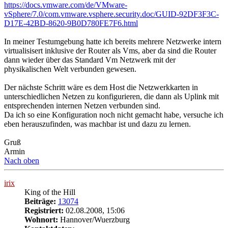
https://docs.vmware.com/de/VMware-
vSphere/7.0/com.vmware.vsphere.security.doc/GUID-92DF3F3C-
D17E-42BD-8620-9B0D780FE7F6.html
In meiner Testumgebung hatte ich bereits mehrere Netzwerke intern
virtualisisert inklusive der Router als Vms, aber da sind die Router
dann wieder über das Standard Vm Netzwerk mit der
physikalischen Welt verbunden gewesen.
Der nächste Schritt wäre es dem Host die Netzwerkkarten in
unterschiedlichen Netzen zu konfigurieren, die dann als Uplink mit
entsprechenden internen Netzen verbunden sind.
Da ich so eine Konfiguration noch nicht gemacht habe, versuche ich
eben herauszufinden, was machbar ist und dazu zu lernen.
Gruß
Armin
Nach oben
irix
King of the Hill
Beiträge:
13074
Registriert:
02.08.2008, 15:06
Wohnort:
Hannover/Wuerzburg