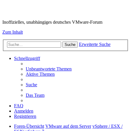
VMware-Forum
Inoffizielles, unabhängiges deutsches VMware-Forum
Zum Inhalt
Erweiterte Suche
Suche
Schnellzugriff
Unbeantwortete Themen
Aktive Themen
Suche
Das Team
FAQ
Anmelden
Registrieren
Foren-Übersicht
VMware auf dem Server
vSphere / ESX /