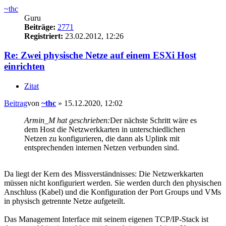
~thc
Guru
Beiträge:
2771
Registriert:
23.02.2012, 12:26
Re: Zwei physische Netze auf einem ESXi Host
einrichten
Zitat
Beitrag
von
~thc
»
15.12.2020, 12:02
Armin_M hat geschrieben:
Der nächste Schritt wäre es
dem Host die Netzwerkkarten in unterschiedlichen
Netzen zu konfigurieren, die dann als Uplink mit
entsprechenden internen Netzen verbunden sind.
Da liegt der Kern des Missverständnisses: Die Netzwerkkarten
müssen nicht konfiguriert werden. Sie werden durch den physischen
Anschluss (Kabel) und die Konfiguration der Port Groups und VMs
in physisch getrennte Netze aufgeteilt.
Das Management Interface mit seinem eigenen TCP/IP-Stack ist