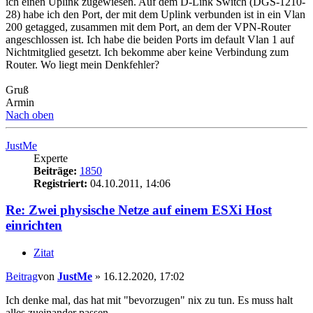
ich einen Uplink zugewiesen. Auf dem D-Link Switch (DGS-1210-
28) habe ich den Port, der mit dem Uplink verbunden ist in ein Vlan
200 getagged, zusammen mit dem Port, an dem der VPN-Router
angeschlossen ist. Ich habe die beiden Ports im default Vlan 1 auf
Nichtmitglied gesetzt. Ich bekomme aber keine Verbindung zum
Router. Wo liegt mein Denkfehler?
Gruß
Armin
Nach oben
JustMe
Experte
Beiträge:
1850
Registriert:
04.10.2011, 14:06
Re: Zwei physische Netze auf einem ESXi Host
einrichten
Zitat
Beitrag
von
JustMe
»
16.12.2020, 17:02
Ich denke mal, das hat mit "bevorzugen" nix zu tun. Es muss halt
alles zueinander passen.