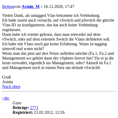
Beitrag
von
Armin_M
»
16.12.2020, 17:47
Vielen Dank, als untagged Vlan bekomme ich Verbindung.
Ich hatte zuerst auch versucht, auf vSwitch und pSwitch die gleiche
Vlan-ID zu konfigurieren, das hat auch keine Verbindung
zugelassen.
Dann habe ich wieder gelesen, dass man entweder auf dem
vSwitch, oder auf dem externen Switch die Vlans definieren soll.
Ich habe mit Vlans noch gar keine Erfahrung. Wann ist tagging
sinnvoll und wann nicht?
Wenn man das jetzt auf drei Netze aufteilen möchte (Fa.1, Fa.2 und
Management) wo gehört dann der vSphere-Server hin? Da er ja die
hosts verwaltet, eigentlich ins Management, oder? Aktuell ist Fa.1
und Management noch in einem Netz am default vSwitch0.
Gruß
Armin
Nach oben
~thc
Guru
Beiträge:
2771
Registriert:
23.02.2012, 12:26