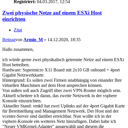
Registriert:
04.03.2017, 12:54
Zwei physische Netze auf einem ESXi Host
einrichten
Zitat
Beitrag
von
Armin_M
»
14.12.2020, 18:35
Hallo zusammen,
ich würde gerne zwei physikalisch getrennte Netze auf einem ESXi
Host betreiben.
Hardware: Supermicro X11 Board mit 2x10 GB onboard + 4port
Gigabit Netzwerkkarte.
Hintergrund: Es sollen zwei Firmen unabhängig von einander Ihre
virtuellen Maschinen auf dem Host ansprechen können.
Von außen soll auch Zugriff über zwei VPN-Router möglich sein.
Aktuell scheitere ich daran, das zweite Netzwerk in der vsphere
Konsole einzurichten.
Aktueller Stand: vmk0 hat zwei Uplinks auf der 4port Gigabit Karte
für Bereitstellung und Management Netzwerk. Der Host und der
vcenter-Server sind darüber erreichbar. Nun wollte ich in der
vsphere-Konsole ein weiteres Netz hinzufügen. Dabei habe ich
"Neuer VMKernel-Adapter" ausgewählt und diesem die