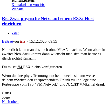
Kontaktdaten:
Kontaktdaten von irix
Website
Re: Zwei physische Netze auf einem ESXi Host
einrichten
Zitat
Beitrag
von
irix
»
15.12.2020, 09:55
Natuerlich kann man das auch ohne VLAN machen. Wenn aber ein
zweites Netz dazu kommt dann wuenscht man sich man haette es
gleich richtig gemacht.
Du musst
IM
ESX nichts konfigurieren.
Wenn du eine phys. Trennung machen moechtest dann weise
deinem vSwitch den entsprechendem Uplink zu und lege eine
Portgruppe vom Typ "VM Network" und
NICHT
VMkernel drauf.
Gruss
Joerg
Nach oben