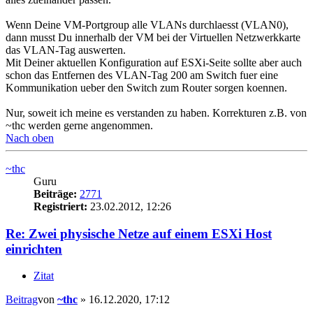
Wenn Deine VM-Portgroup alle VLANs durchlaesst (VLAN0),
dann musst Du innerhalb der VM bei der Virtuellen Netzwerkkarte
das VLAN-Tag auswerten.
Mit Deiner aktuellen Konfiguration auf ESXi-Seite sollte aber auch
schon das Entfernen des VLAN-Tag 200 am Switch fuer eine
Kommunikation ueber den Switch zum Router sorgen koennen.
Nur, soweit ich meine es verstanden zu haben. Korrekturen z.B. von
~thc werden gerne angenommen.
Nach oben
~thc
Guru
Beiträge:
2771
Registriert:
23.02.2012, 12:26
Re: Zwei physische Netze auf einem ESXi Host
einrichten
Zitat
Beitrag
von
~thc
»
16.12.2020, 17:12