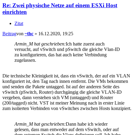
Re: Zwei physische Netze auf einem ESXi Host
einrichten
Zitat
Beitrag
von
~thc
»
16.12.2020, 19:25
Armin_M hat geschrieben:
Ich hatte zuerst auch
versucht, auf vSwitch und pSwitch die gleiche Vlan-ID
zu konfigurieren, das hat auch keine Verbindung
zugelassen.
Die technische Kleinigkeit ist, dass ein vSwitch, der auf ein VLAN
konfiguriert ist, den Tag nach innen entfernt. Die VMs bekommen
und senden die Pakete untagged. Ist auf der anderen Seite des
vSwitch (pSwitch, Router) durchgängig die gleiche VLAN-ID
vergeben, dann verstehen sich VM (untagged) und Router
(200/tagged) nicht. VST ist meiner Meinung nach in erster Linie
zum isolierten Verbinden von vSwitches zwischen Hosts konzipiert.
Armin_M hat geschrieben:
Dann habe ich wieder
gelesen, dass man entweder auf dem vSwitch, oder auf
dem externen Switch die Vlans definieren soll. Ich habe