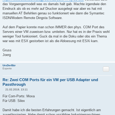
das Vorgaengermodell was es damals halt gab. Machte irgendwie den
Eindruck als ob es mehr auf Drucker ausgelegt war aber es hat mit
manuellen AT Befehlen genau so funktioniert wie dann die Symantec
ISDN/Modem Remote Dingsta Software.
Auf dem Papier konnte man schon IMMER den phys. COM Port des
Servers einer VM zuweisen bzw. umleiten. Nur hat es in der Praxis wohl
weniger Tool funkioniert. Guck da mal in die Doku oder obs ein Thema
war was mit ESX gestorben ist als die Abloesung mit ESXi kam.
Gruss
Joerg
UrsDerBär
Zitat
Experte
Re: Zwei COM Ports für ein VM per USB Adapter und
Passthrough
21.02.2019, 13:11
B
e
Für Com-Ports: Moxa
i
Für USB: Silex
t
r
a
Damit habe ich die besten Erfahrungen gemacht. Ist eigentlich am
g
zuverlässigsten. Habe damit schon unzählige Industriemaschinen