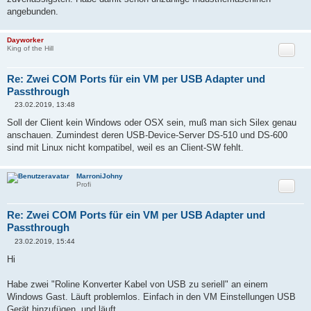
angebunden.
Dayworker
Zitat
King of the Hill
Re: Zwei COM Ports für ein VM per USB Adapter und
Passthrough
23.02.2019, 13:48
B
e
Soll der Client kein Windows oder OSX sein, muß man sich Silex genau
i
anschauen. Zumindest deren USB-Device-Server DS-510 und DS-600
t
r
sind mit Linux nicht kompatibel, weil es an Client-SW fehlt.
a
g
MarroniJohny
Zitat
Profi
Re: Zwei COM Ports für ein VM per USB Adapter und
Passthrough
23.02.2019, 15:44
B
e
Hi
i
t
r
Habe zwei "Roline Konverter Kabel von USB zu seriell" an einem
a
Windows Gast. Läuft problemlos. Einfach in den VM Einstellungen USB
g
Gerät hinzufügen, und läuft.