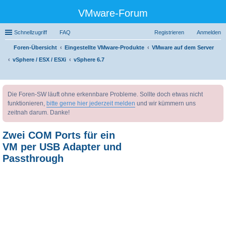
VMware-Forum
Schnellzugriff
FAQ
Registrieren
Anmelden
Foren-Übersicht
Eingestellte VMware-Produkte
VMware auf dem Server
vSphere / ESX / ESXi
vSphere 6.7
uc
Die Foren-SW läuft ohne erkennbare Probleme. Sollte doch etwas nicht
he
funktionieren,
bitte gerne hier jederzeit melden
und wir kümmern uns
zeitnah darum. Danke!
Zwei COM Ports für ein
VM per USB Adapter und
Passthrough