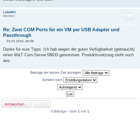
LoboNr1
Zitat
Member
Re: Zwei COM Ports für ein VM per USB Adapter und
Passthrough
03.03.2019, 09:09
B
e
Danke für eure Tipps. Ich hab wegen der guten Verfügbarkeit (gebraucht)
i
einen W&T Com-Server 58633 genommen. Produktivsetzung steht noch
t
r
aus.
a
g
Beiträge der letzten Zeit anzeigen:
Sortiere nach
Antworten
6 Beiträge • Seite
1
von
1