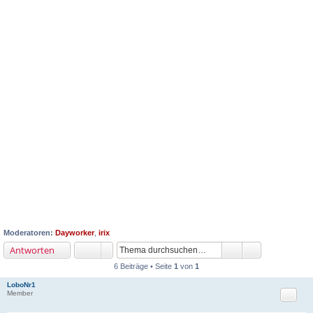
Moderatoren:
Dayworker
,
irix
Antworten
6 Beiträge • Seite
1
von
1
LoboNr1
Zitat
Member