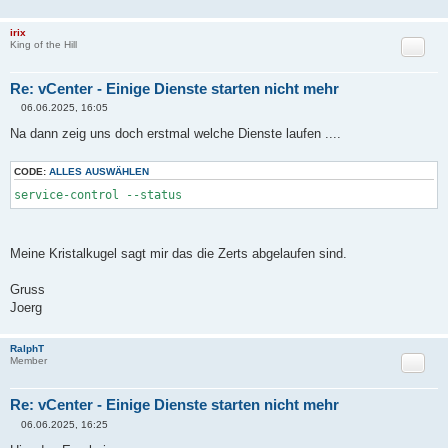
irix
Zitat
King of the Hill
Re: vCenter - Einige Dienste starten nicht mehr
06.06.2025, 16:05
B
e
Na dann zeig uns doch erstmal welche Dienste laufen ....
i
t
r
CODE:
ALLES AUSWÄHLEN
a
g
service-control --status
Meine Kristalkugel sagt mir das die Zerts abgelaufen sind.
Gruss
Joerg
RalphT
Zitat
Member
Re: vCenter - Einige Dienste starten nicht mehr
06.06.2025, 16:25
B
e