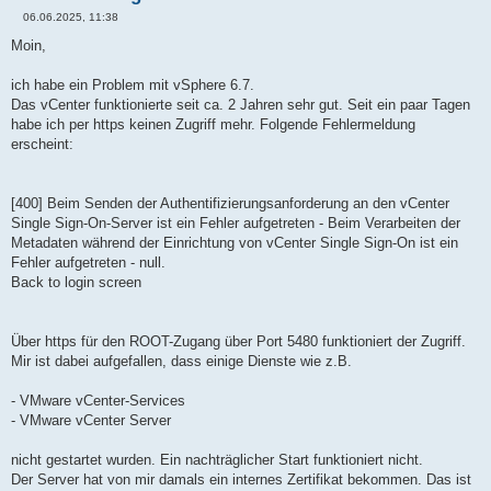
06.06.2025, 11:38
B
e
Moin,
i
t
r
ich habe ein Problem mit vSphere 6.7.
a
Das vCenter funktionierte seit ca. 2 Jahren sehr gut. Seit ein paar Tagen
g
habe ich per https keinen Zugriff mehr. Folgende Fehlermeldung
erscheint:
[400] Beim Senden der Authentifizierungsanforderung an den vCenter
Single Sign-On-Server ist ein Fehler aufgetreten - Beim Verarbeiten der
Metadaten während der Einrichtung von vCenter Single Sign-On ist ein
Fehler aufgetreten - null.
Back to login screen
Über https für den ROOT-Zugang über Port 5480 funktioniert der Zugriff.
Mir ist dabei aufgefallen, dass einige Dienste wie z.B.
- VMware vCenter-Services
- VMware vCenter Server
nicht gestartet wurden. Ein nachträglicher Start funktioniert nicht.
Der Server hat von mir damals ein internes Zertifikat bekommen. Das ist