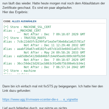
r
nun läuft das wieder. Hatte heute morgen mal noch dem Ablaufdatum der
a
Zertifikate geschaut. Es sind ein paar abgelaufen.
g
Hier das Ergebnis:
CODE:
ALLES AUSWÄHLEN
[*] Store : MACHINE_SSL_CERT
Alias : __MACHINE_CERT
Not After : Dec 7 09:18:07 2029 GMT
[*] Store : TRUSTED_ROOTS
Alias : 7c8c22dd3fcb299faf1ea5ef36eb8a1a625781a7
Not After : Dec 11 12:29:48 2032 GMT
Alias : aaabf20a67ce8182fca97cb1d33e60431a07c74c
Not After : May 24 09:58:26 2033 GMT
Alias : eab5d8e5412b6b846bfcb4e95ee0c089c60fb2b0
Not After : Dec 7 09:18:07 2029 GMT
Alias : 36cc59de23d261acb863c91e0b75b306e6cb34e1
Not After : Dec 7 06:57:14 2042 GMT
[*] Store : machine
Alias : machine
Not After : May 29 09:48:28 2025 GMT
[*] Store : vsphere-webclient
Alias : vsphere-webclient
Dann bin ich einfach mal mit fixSTS.py beigegangen. Ich hatte hier den
Not After : May 29 09:48:28 2025 GMT
Link dazu gefunden:
[*] Store : vpxd
Alias : vpxd
https://www.ugg.li/vmware-vcenter-die-s ... e_vignette
Not After : May 29 09:48:29 2025 GMT
[*] Store : vpxd-extension
Alias : vpxd-extension
Lief auch fehlerfrei durch, nur nützte es nichts.