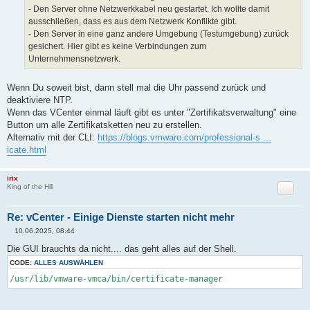
- Den Server ohne Netzwerkkabel neu gestartet. Ich wollte damit
ausschließen, dass es aus dem Netzwerk Konflikte gibt.
- Den Server in eine ganz andere Umgebung (Testumgebung) zurück
gesichert. Hier gibt es keine Verbindungen zum
Unternehmensnetzwerk.
Wenn Du soweit bist, dann stell mal die Uhr passend zurück und
deaktiviere NTP.
Wenn das VCenter einmal läuft gibt es unter "Zertifikatsverwaltung" eine
Button um alle Zertifikatsketten neu zu erstellen.
Alternativ mit der CLI:
https://blogs.vmware.com/professional-s ...
icate.html
irix
Zitat
King of the Hill
Re: vCenter - Einige Dienste starten nicht mehr
10.06.2025, 08:44
B
e
Die GUI brauchts da nicht.... das geht alles auf der Shell.
i
t
CODE:
ALLES AUSWÄHLEN
r
/usr/lib/vmware-vmca/bin/certificate-manager
a
g