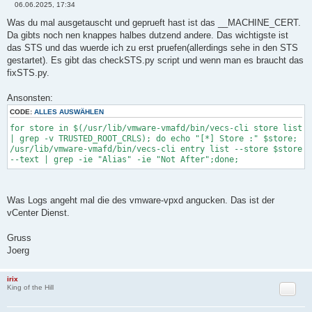
06.06.2025, 17:34
B
e
Was du mal ausgetauscht und geprueft hast ist das __MACHINE_CERT.
i
Da gibts noch nen knappes halbes dutzend andere. Das wichtigste ist
t
r
das STS und das wuerde ich zu erst pruefen(allerdings sehe in den STS
a
gestartet). Es gibt das checkSTS.py script und wenn man es braucht das
g
fixSTS.py.
Ansonsten:
CODE:
ALLES AUSWÄHLEN
for store in $(/usr/lib/vmware-vmafd/bin/vecs-cli store list
| grep -v TRUSTED_ROOT_CRLS); do echo "[*] Store :" $store;
/usr/lib/vmware-vmafd/bin/vecs-cli entry list --store $store
--text | grep -ie "Alias" -ie "Not After";done;
Was Logs angeht mal die des vmware-vpxd angucken. Das ist der
vCenter Dienst.
Gruss
Joerg
irix
Zitat
King of the Hill