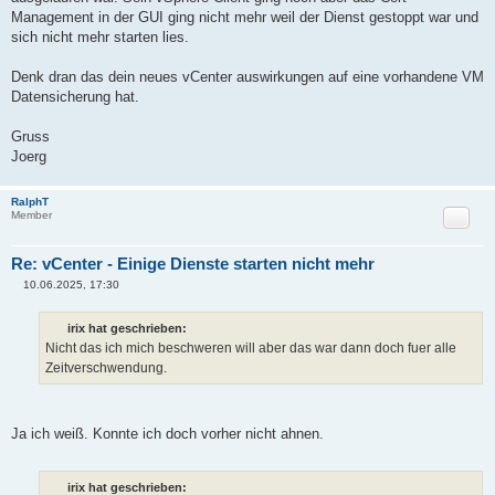
Management in der GUI ging nicht mehr weil der Dienst gestoppt war und
sich nicht mehr starten lies.
Denk dran das dein neues vCenter auswirkungen auf eine vorhandene VM
Datensicherung hat.
Gruss
Joerg
RalphT
Zitat
Member
Re: vCenter - Einige Dienste starten nicht mehr
10.06.2025, 17:30
B
e
i
irix hat geschrieben:
t
Nicht das ich mich beschweren will aber das war dann doch fuer alle
r
a
Zeitverschwendung.
g
Ja ich weiß. Konnte ich doch vorher nicht ahnen.
irix hat geschrieben: