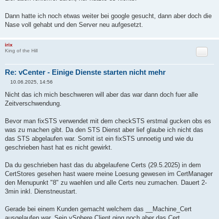
Not After : May 29 09:48:30 2025 GMT
[*] Store : APPLMGMT_PASSWORD
Dann hatte ich noch etwas weiter bei google gesucht, dann aber doch die
[*] Store : data-encipherment
Nase voll gehabt und den Server neu aufgesetzt.
Alias : data-encipherment
Not After : May 29 09:48:31 2025 GMT
[*] Store : SMS
irix
Alias : sms_self_signed
Zitat
King of the Hill
Not After : Dec 17 12:39:31 2032 GMT
[*] Store : server-vcenter.firma.de
Alias : server-vcenter.firma.de
Re: vCenter - Einige Dienste starten nicht mehr
Not After : May 29 09:46:35 2025 GMT
10.06.2025, 14:56
[*] Store : BACKUP_STORE
B
Alias : bkp___MACHINE_CERT
e
Nicht das ich mich beschweren will aber das war dann doch fuer alle
i
Not After : May 29 09:48:27 2025 GMT
Zeitverschwendung.
t
Alias : bkp_machine
r
Not After : May 29 09:48:28 2025 GMT
a
Bevor man fixSTS verwendet mit dem checkSTS erstmal gucken obs es
Alias : bkp_vsphere-webclient
g
Not After : May 29 09:48:28 2025 GMT
was zu machen gibt. Da den STS Dienst aber lief glaube ich nicht das
Alias : bkp_vpxd
das STS abgelaufen war. Somit ist ein fixSTS unnoetig und wie du
Not After : May 29 09:48:29 2025 GMT
geschrieben hast hat es nicht gewirkt.
Alias : bkp_vpxd-extension
Not After : May 29 09:48:30 2025 GMT
Da du geschrieben hast das du abgelaufene Certs (29.5.2025) in dem
CertStores gesehen hast waere meine Loesung gewesen im CertManager
den Menupunkt "8" zu waehlen und alle Certs neu zumachen. Dauert 2-
3min inkl. Dienstneustart.
Gerade bei einem Kunden gemacht welchem das __Machine_Cert
ausgelaufen war. Sein vSphere Client ging noch aber das Cert