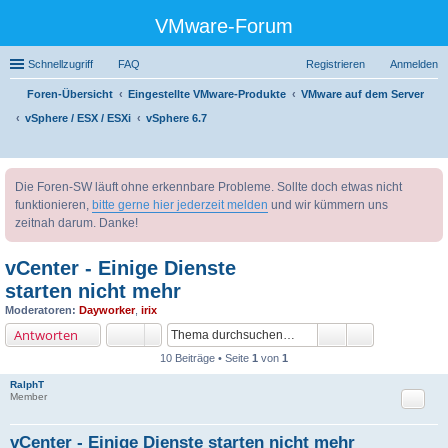
VMware-Forum
Schnellzugriff
FAQ
Registrieren
Anmelden
Foren-Übersicht
Eingestellte VMware-Produkte
VMware auf dem Server
vSphere / ESX / ESXi
vSphere 6.7
uc
Die Foren-SW läuft ohne erkennbare Probleme. Sollte doch etwas nicht
he
funktionieren,
bitte gerne hier jederzeit melden
und wir kümmern uns
zeitnah darum. Danke!
vCenter - Einige Dienste
starten nicht mehr
Moderatoren:
Dayworker
,
irix
Antworten
10 Beiträge • Seite
1
von
1
RalphT
Zitat
Member
vCenter - Einige Dienste starten nicht mehr