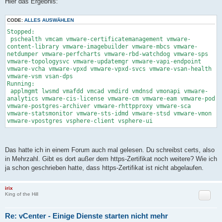
Hier das Ergebnis:
i
t
r
CODE:
ALLES AUSWÄHLEN
a
g
Stopped:
pschealth vmcam vmware-certificatemanagement vmware-
content-library vmware-imagebuilder vmware-mbcs vmware-
netdumper vmware-perfcharts vmware-rbd-watchdog vmware-sps
vmware-topologysvc vmware-updatemgr vmware-vapi-endpoint
vmware-vcha vmware-vpxd vmware-vpxd-svcs vmware-vsan-health
vmware-vsm vsan-dps
Running:
applmgmt lwsmd vmafdd vmcad vmdird vmdnsd vmonapi vmware-
analytics vmware-cis-license vmware-cm vmware-eam vmware-pod
vmware-postgres-archiver vmware-rhttpproxy vmware-sca
vmware-statsmonitor vmware-sts-idmd vmware-stsd vmware-vmon
vmware-vpostgres vsphere-client vsphere-ui
Das hatte ich in einem Forum auch mal gelesen. Du schreibst certs, also
in Mehrzahl. Gibt es dort außer dem https-Zertifikat noch weitere? Wie ich
ja schon geschrieben hatte, dass https-Zertifikat ist nicht abgelaufen.
irix
Zitat
King of the Hill
Re: vCenter - Einige Dienste starten nicht mehr