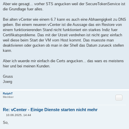
Aber wie gesagt... vorher STS angucken weil der SecureTokenService ist
die Grundlage fuer alles.
Bei alten vCenter wie einem 6.7 kann es auch eine Abhaengigkeit zu DNS
geben. Bei einem neueren vCenter ist die Aussage das ein Restore von
einem funktionierenden Stand nicht funktioniert ein starkes Indiz fuer
Certifikatsprobleme. Das mit der Urzeit verdrehen ist nicht ganz einfach
weil diese beim Start der VM vom Host kommt. Das muesste man
deaktivieren oder gucken ob man in der Shell das Datum zurueck stellen
kann.
Aber ich wuerde mir einfach die Certs angucken... das wars es meistens
hier und bei meinen Kunden.
Gruss
Joerg
RalphT
Zitat
Member
Re: vCenter - Einige Dienste starten nicht mehr
10.06.2025, 14:44
B
e
So,
i
t