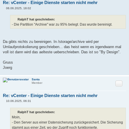
Re: vCenter - Einige Dienste starten nicht mehr
06.06.2025, 18:02
B
e
i
RalphT hat geschrieben:
t
- Die Partition "Archive" war zu 95% belegt. Das wurde bereinigt.
r
a
g
Da gibts nichts zu bereinigen. In /storage/archive wird per
Umlaufprotokolierung geschrieben... das heist wenn es irgendwann mal
voll ist dann wird das aelteste ueberschrieben. Das ist so "By Design".
Gruss
Joerg
Santa
Zitat
Member
Re: vCenter - Einige Dienste starten nicht mehr
10.06.2025, 06:31
B
e
i
RalphT hat geschrieben:
t
Moin,
r
a
- Den Server aus einer Datensicherung zurückgesichert. Die Sicherung
g
stammt aus einer Zeit, wo der Zugriff noch funktionierte.