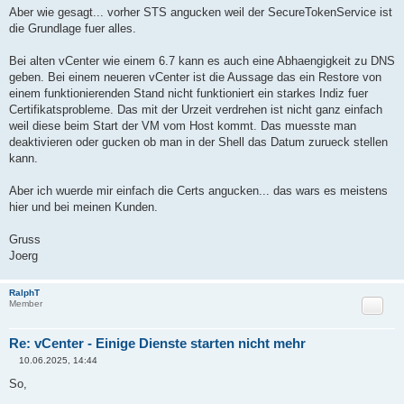
Aber wie gesagt... vorher STS angucken weil der SecureTokenService ist
die Grundlage fuer alles.
Bei alten vCenter wie einem 6.7 kann es auch eine Abhaengigkeit zu DNS
geben. Bei einem neueren vCenter ist die Aussage das ein Restore von
einem funktionierenden Stand nicht funktioniert ein starkes Indiz fuer
Certifikatsprobleme. Das mit der Urzeit verdrehen ist nicht ganz einfach
weil diese beim Start der VM vom Host kommt. Das muesste man
deaktivieren oder gucken ob man in der Shell das Datum zurueck stellen
kann.
Aber ich wuerde mir einfach die Certs angucken... das wars es meistens
hier und bei meinen Kunden.
Gruss
Joerg
RalphT
Zitat
Member
Re: vCenter - Einige Dienste starten nicht mehr
10.06.2025, 14:44
B
e
So,
i
t