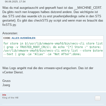
06.06.2025, 17:34
B
e
Was du mal ausgetauscht und geprueft hast ist das __MACHINE_CERT.
i
Da gibts noch nen knappes halbes dutzend andere. Das wichtigste ist
t
r
das STS und das wuerde ich zu erst pruefen(allerdings sehe in den STS
a
gestartet). Es gibt das checkSTS.py script und wenn man es braucht das
g
fixSTS.py.
Ansonsten:
CODE:
ALLES AUSWÄHLEN
for store in $(/usr/lib/vmware-vmafd/bin/vecs-cli store list
| grep -v TRUSTED_ROOT_CRLS); do echo "[*] Store :" $store;
/usr/lib/vmware-vmafd/bin/vecs-cli entry list --store $store
--text | grep -ie "Alias" -ie "Not After";done;
Was Logs angeht mal die des vmware-vpxd angucken. Das ist der
vCenter Dienst.
Gruss
Joerg
irix
Zitat
King of the Hill