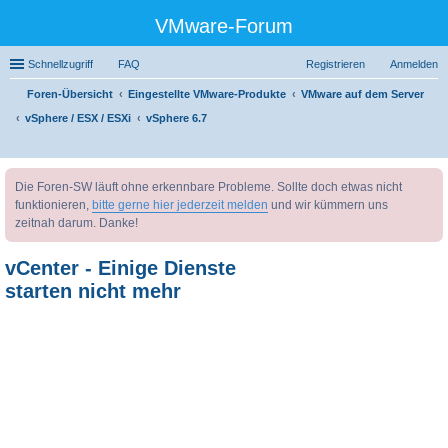
VMware-Forum
Schnellzugriff
FAQ
Registrieren
Anmelden
Foren-Übersicht
Eingestellte VMware-Produkte
VMware auf dem Server
vSphere / ESX / ESXi
vSphere 6.7
uc
Die Foren-SW läuft ohne erkennbare Probleme. Sollte doch etwas nicht
he
funktionieren,
bitte gerne hier jederzeit melden
und wir kümmern uns
zeitnah darum. Danke!
vCenter - Einige Dienste
starten nicht mehr