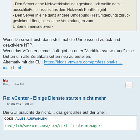
- Den Server ohne Netzwerkkabel neu gestartet. Ich wollte damit
ausschließen, dass es aus dem Netzwerk Konflikte gibt.
- Den Server in eine ganz andere Umgebung (Testumgebung) zurück
gesichert. Hier gibt es keine Verbindungen zum
Unternehmensnetzwerk.
Wenn Du soweit bist, dann stell mal die Uhr passend zurück und
deaktiviere NTP.
Wenn das VCenter einmal läuft gibt es unter "Zertifikatsverwaltung" eine
Button um alle Zertifikatsketten neu zu erstellen.
Alternativ mit der CLI:
https://blogs.vmware.com/professional-s ...
icate.html
irix
Zitat
King of the Hill
Re: vCenter - Einige Dienste starten nicht mehr
10.06.2025, 08:44
B
e
Die GUI brauchts da nicht.... das geht alles auf der Shell.
i
t
CODE:
ALLES AUSWÄHLEN
r
/usr/lib/vmware-vmca/bin/certificate-manager
a
g