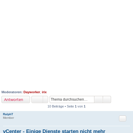
Moderatoren:
Dayworker
,
irix
Antworten
10 Beiträge • Seite
1
von
1
RalphT
Zitat
Member
vCenter - Einige Dienste starten nicht mehr