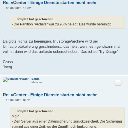
Re: vCenter - Einige Dienste starten nicht mehr
06.06.2025, 18:02
B
e
i
RalphT hat geschrieben:
t
- Die Partition "Archive" war zu 95% belegt. Das wurde bereinigt.
r
a
g
Da gibts nichts zu bereinigen. In /storage/archive wird per
Umlaufprotokolierung geschrieben... das heist wenn es irgendwann mal
voll ist dann wird das aelteste ueberschrieben. Das ist so "By Design".
Gruss
Joerg
Santa
Zitat
Member
Re: vCenter - Einige Dienste starten nicht mehr
10.06.2025, 06:31
B
e
i
RalphT hat geschrieben:
t
Moin,
r
a
- Den Server aus einer Datensicherung zurückgesichert. Die Sicherung
g
stammt aus einer Zeit, wo der Zugriff noch funktionierte.