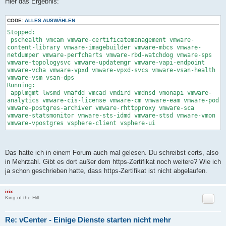
Hier das Ergebnis:
i
t
r
CODE:
ALLES AUSWÄHLEN
a
g
Stopped:
pschealth vmcam vmware-certificatemanagement vmware-
content-library vmware-imagebuilder vmware-mbcs vmware-
netdumper vmware-perfcharts vmware-rbd-watchdog vmware-sps
vmware-topologysvc vmware-updatemgr vmware-vapi-endpoint
vmware-vcha vmware-vpxd vmware-vpxd-svcs vmware-vsan-health
vmware-vsm vsan-dps
Running:
applmgmt lwsmd vmafdd vmcad vmdird vmdnsd vmonapi vmware-
analytics vmware-cis-license vmware-cm vmware-eam vmware-pod
vmware-postgres-archiver vmware-rhttpproxy vmware-sca
vmware-statsmonitor vmware-sts-idmd vmware-stsd vmware-vmon
vmware-vpostgres vsphere-client vsphere-ui
Das hatte ich in einem Forum auch mal gelesen. Du schreibst certs, also
in Mehrzahl. Gibt es dort außer dem https-Zertifikat noch weitere? Wie ich
ja schon geschrieben hatte, dass https-Zertifikat ist nicht abgelaufen.
irix
Zitat
King of the Hill
Re: vCenter - Einige Dienste starten nicht mehr