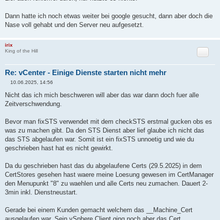
Not After : May 29 09:48:30 2025 GMT
[*] Store : APPLMGMT_PASSWORD
Dann hatte ich noch etwas weiter bei google gesucht, dann aber doch die
[*] Store : data-encipherment
Nase voll gehabt und den Server neu aufgesetzt.
Alias : data-encipherment
Not After : May 29 09:48:31 2025 GMT
[*] Store : SMS
irix
Alias : sms_self_signed
Zitat
King of the Hill
Not After : Dec 17 12:39:31 2032 GMT
[*] Store : server-vcenter.firma.de
Alias : server-vcenter.firma.de
Re: vCenter - Einige Dienste starten nicht mehr
Not After : May 29 09:46:35 2025 GMT
10.06.2025, 14:56
[*] Store : BACKUP_STORE
B
Alias : bkp___MACHINE_CERT
e
Nicht das ich mich beschweren will aber das war dann doch fuer alle
i
Not After : May 29 09:48:27 2025 GMT
Zeitverschwendung.
t
Alias : bkp_machine
r
Not After : May 29 09:48:28 2025 GMT
a
Bevor man fixSTS verwendet mit dem checkSTS erstmal gucken obs es
Alias : bkp_vsphere-webclient
g
Not After : May 29 09:48:28 2025 GMT
was zu machen gibt. Da den STS Dienst aber lief glaube ich nicht das
Alias : bkp_vpxd
das STS abgelaufen war. Somit ist ein fixSTS unnoetig und wie du
Not After : May 29 09:48:29 2025 GMT
geschrieben hast hat es nicht gewirkt.
Alias : bkp_vpxd-extension
Not After : May 29 09:48:30 2025 GMT
Da du geschrieben hast das du abgelaufene Certs (29.5.2025) in dem
CertStores gesehen hast waere meine Loesung gewesen im CertManager
den Menupunkt "8" zu waehlen und alle Certs neu zumachen. Dauert 2-
3min inkl. Dienstneustart.
Gerade bei einem Kunden gemacht welchem das __Machine_Cert
ausgelaufen war. Sein vSphere Client ging noch aber das Cert