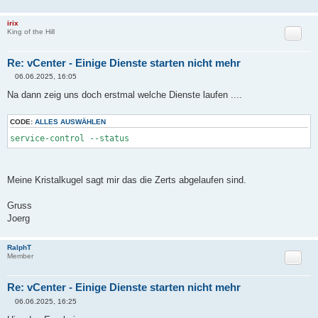
irix
Zitat
King of the Hill
Re: vCenter - Einige Dienste starten nicht mehr
06.06.2025, 16:05
B
e
Na dann zeig uns doch erstmal welche Dienste laufen ....
i
t
r
CODE:
ALLES AUSWÄHLEN
a
g
service-control --status
Meine Kristalkugel sagt mir das die Zerts abgelaufen sind.
Gruss
Joerg
RalphT
Zitat
Member
Re: vCenter - Einige Dienste starten nicht mehr
06.06.2025, 16:25
B
e