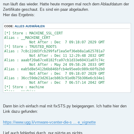
r
nun läuft das wieder. Hatte heute morgen mal noch dem Ablaufdatum der
a
Zertifikate geschaut. Es sind ein paar abgelaufen.
g
Hier das Ergebnis:
CODE:
ALLES AUSWÄHLEN
[*] Store : MACHINE_SSL_CERT
Alias : __MACHINE_CERT
Not After : Dec 7 09:18:07 2029 GMT
[*] Store : TRUSTED_ROOTS
Alias : 7c8c22dd3fcb299faf1ea5ef36eb8a1a625781a7
Not After : Dec 11 12:29:48 2032 GMT
Alias : aaabf20a67ce8182fca97cb1d33e60431a07c74c
Not After : May 24 09:58:26 2033 GMT
Alias : eab5d8e5412b6b846bfcb4e95ee0c089c60fb2b0
Not After : Dec 7 09:18:07 2029 GMT
Alias : 36cc59de23d261acb863c91e0b75b306e6cb34e1
Not After : Dec 7 06:57:14 2042 GMT
[*] Store : machine
Alias : machine
Not After : May 29 09:48:28 2025 GMT
[*] Store : vsphere-webclient
Alias : vsphere-webclient
Dann bin ich einfach mal mit fixSTS.py beigegangen. Ich hatte hier den
Not After : May 29 09:48:28 2025 GMT
Link dazu gefunden:
[*] Store : vpxd
Alias : vpxd
https://www.ugg.li/vmware-vcenter-die-s ... e_vignette
Not After : May 29 09:48:29 2025 GMT
[*] Store : vpxd-extension
Alias : vpxd-extension
Lief auch fehlerfrei durch, nur nützte es nichts.