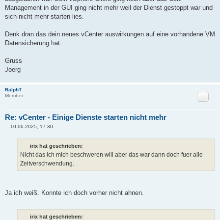
Management in der GUI ging nicht mehr weil der Dienst gestoppt war und
sich nicht mehr starten lies.
Denk dran das dein neues vCenter auswirkungen auf eine vorhandene VM
Datensicherung hat.
Gruss
Joerg
RalphT
Zitat
Member
Re: vCenter - Einige Dienste starten nicht mehr
10.06.2025, 17:30
B
e
i
irix hat geschrieben:
t
Nicht das ich mich beschweren will aber das war dann doch fuer alle
r
a
Zeitverschwendung.
g
Ja ich weiß. Konnte ich doch vorher nicht ahnen.
irix hat geschrieben: