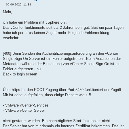
06.06.2025, 11:38
B
e
Moin,
i
t
r
ich habe ein Problem mit vSphere 6.7.
a
Das vCenter funktionierte seit ca. 2 Jahren sehr gut. Seit ein paar Tagen
g
habe ich per https keinen Zugriff mehr. Folgende Fehlermeldung
erscheint:
[400] Beim Senden der Authentifizierungsanforderung an den vCenter
Single Sign-On-Server ist ein Fehler aufgetreten - Beim Verarbeiten der
Metadaten während der Einrichtung von vCenter Single Sign-On ist ein
Fehler aufgetreten - null.
Back to login screen
Über https für den ROOT-Zugang über Port 5480 funktioniert der Zugriff.
Mir ist dabei aufgefallen, dass einige Dienste wie z.B.
- VMware vCenter-Services
- VMware vCenter Server
nicht gestartet wurden. Ein nachträglicher Start funktioniert nicht.
Der Server hat von mir damals ein internes Zertifikat bekommen. Das ist