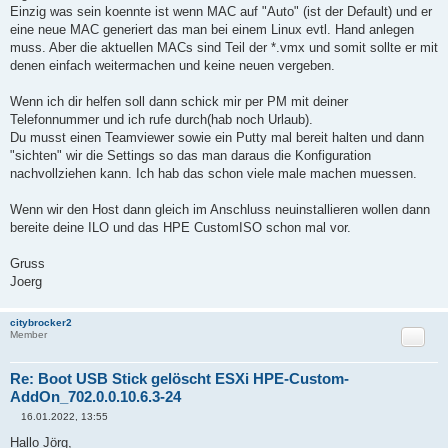
Einzig was sein koennte ist wenn MAC auf "Auto" (ist der Default) und er
eine neue MAC generiert das man bei einem Linux evtl. Hand anlegen
muss. Aber die aktuellen MACs sind Teil der *.vmx und somit sollte er mit
denen einfach weitermachen und keine neuen vergeben.
Wenn ich dir helfen soll dann schick mir per PM mit deiner
Telefonnummer und ich rufe durch(hab noch Urlaub).
Du musst einen Teamviewer sowie ein Putty mal bereit halten und dann
"sichten" wir die Settings so das man daraus die Konfiguration
nachvollziehen kann. Ich hab das schon viele male machen muessen.
Wenn wir den Host dann gleich im Anschluss neuinstallieren wollen dann
bereite deine ILO und das HPE CustomISO schon mal vor.
Gruss
Joerg
citybrocker2
Zitat
Member
Re: Boot USB Stick gelöscht ESXi HPE-Custom-
AddOn_702.0.0.10.6.3-24
16.01.2022, 13:55
B
e
Hallo Jörg,