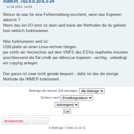
AddOn_702.0.0.10.6.3-24
11.04.2022, 14:05
B
e
Weisst du was für eine Fehlermeldung erscheint, wenn das Kopieren
i
abbricht ?
t
r
Wenn das ein I/O error ist dann wird keine der Methoden die du gelistet
a
hast wirklich funktionieren.
g
Was funktionieren wird ist:
USB-platte an einen Linux-rechner hängen
per sshfs ein Verzeichnis auf dem VMFS des ESXis read/write mounten
anschliessend die flat.vmdk per ddrescue kopieren - wichtig : unbedingt
ein copylog anlegen.
Das ganze ist zwar nicht gerade bequem - dafür ist das die einzige
Methode die IMMER funktioniert.
Beiträge der letzten Zeit anzeigen:
Sortiere nach
Antworten
6 Beiträge • Seite
1
von
1