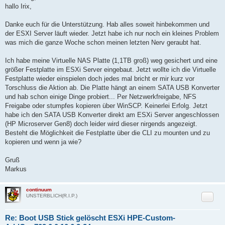
i
hallo Irix,
t
r
a
Danke euch für die Unterstützung. Hab alles soweit hinbekommen und
g
der ESXI Server läuft wieder. Jetzt habe ich nur noch ein kleines Problem
was mich die ganze Woche schon meinen letzten Nerv geraubt hat.
Ich habe meine Virtuelle NAS Platte (1,1TB groß) weg gesichert und eine
größer Festplatte im ESXi Server eingebaut. Jetzt wollte ich die Virtuelle
Festplatte wieder einspielen doch jedes mal bricht er mir kurz vor
Torschluss die Aktion ab. Die Platte hängt an einem SATA USB Konverter
und hab schon einige Dinge probiert... Per Netzwerkfreigabe, NFS
Freigabe oder stumpfes kopieren über WinSCP. Keinerlei Erfolg. Jetzt
habe ich den SATA USB Konverter direkt am ESXi Server angeschlossen
(HP Microserver Gen8) doch leider wird dieser nirgends angezeigt.
Besteht die Möglichkeit die Festplatte über die CLI zu mounten und zu
kopieren und wenn ja wie?
Gruß
Markus
continuum
Zitat
UNSTERBLICH(R.I.P.)
Re: Boot USB Stick gelöscht ESXi HPE-Custom-