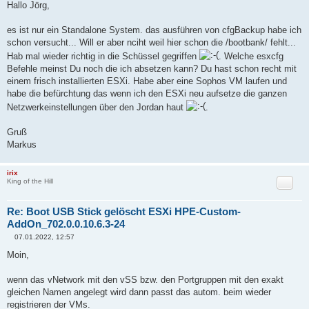
e
Hallo Jörg,
i
t
r
es ist nur ein Standalone System. das ausführen von cfgBackup habe ich
a
schon versucht... Will er aber nciht weil hier schon die /bootbank/ fehlt...
g
Hab mal wieder richtig in die Schüssel gegriffen
. Welche esxcfg
Befehle meinst Du noch die ich absetzen kann? Du hast schon recht mit
einem frisch installierten ESXi. Habe aber eine Sophos VM laufen und
habe die befürchtung das wenn ich den ESXi neu aufsetze die ganzen
Netzwerkeinstellungen über den Jordan haut
.
Gruß
Markus
irix
Zitat
King of the Hill
Re: Boot USB Stick gelöscht ESXi HPE-Custom-
AddOn_702.0.0.10.6.3-24
07.01.2022, 12:57
B
e
Moin,
i
t
r
wenn das vNetwork mit den vSS bzw. den Portgruppen mit den exakt
a
gleichen Namen angelegt wird dann passt das autom. beim wieder
g
registrieren der VMs.