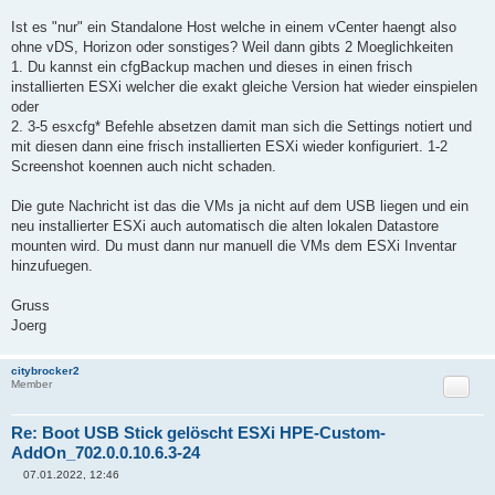
Ist es "nur" ein Standalone Host welche in einem vCenter haengt also
ohne vDS, Horizon oder sonstiges? Weil dann gibts 2 Moeglichkeiten
1. Du kannst ein cfgBackup machen und dieses in einen frisch
installierten ESXi welcher die exakt gleiche Version hat wieder einspielen
oder
2. 3-5 esxcfg* Befehle absetzen damit man sich die Settings notiert und
mit diesen dann eine frisch installierten ESXi wieder konfiguriert. 1-2
Screenshot koennen auch nicht schaden.
Die gute Nachricht ist das die VMs ja nicht auf dem USB liegen und ein
neu installierter ESXi auch automatisch die alten lokalen Datastore
mounten wird. Du must dann nur manuell die VMs dem ESXi Inventar
hinzufuegen.
Gruss
Joerg
citybrocker2
Zitat
Member
Re: Boot USB Stick gelöscht ESXi HPE-Custom-
AddOn_702.0.0.10.6.3-24
07.01.2022, 12:46
B