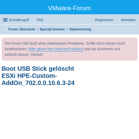
VMware-Forum
Schnellzugriff
FAQ
Registrieren
Anmelden
Foren-Übersicht
Special Interest
Datenrettung
uc
Die Foren-SW läuft ohne erkennbare Probleme. Sollte doch etwas nicht
he
funktionieren,
bitte gerne hier jederzeit melden
und wir kümmern uns
zeitnah darum. Danke!
Boot USB Stick gelöscht
ESXi HPE-Custom-
AddOn_702.0.0.10.6.3-24