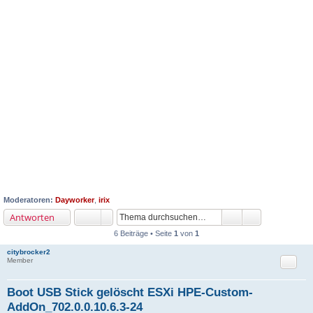
Moderatoren:
Dayworker
,
irix
Antworten
6 Beiträge • Seite
1
von
1
citybrocker2
Zitat
Member
Boot USB Stick gelöscht ESXi HPE-Custom-
AddOn_702.0.0.10.6.3-24