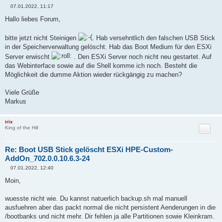
07.01.2022, 11:17
B
e
Hallo liebes Forum,
i
t
r
bitte jetzt nicht Steinigen
. Hab versehntlich den falschen USB Stick
a
in der Speicherverwaltung gelöscht. Hab das Boot Medium für den ESXi
g
Server erwischt
. Den ESXi Server noch nicht neu gestartet. Auf
das Webinterface sowie auf die Shell komme ich noch. Besteht die
Möglichkeit die dumme Aktion wieder rückgängig zu machen?
Viele Grüße
Markus
irix
Zitat
King of the Hill
Re: Boot USB Stick gelöscht ESXi HPE-Custom-
AddOn_702.0.0.10.6.3-24
07.01.2022, 12:40
B
e
Moin,
i
t
r
wuesste nicht wie. Du kannst natuerlich backup.sh mal manuell
a
ausfuehren aber das packt normal die nicht persistent Aenderungen in die
g
/bootbanks und nicht mehr. Dir fehlen ja alle Partitionen sowie Kleinkram.