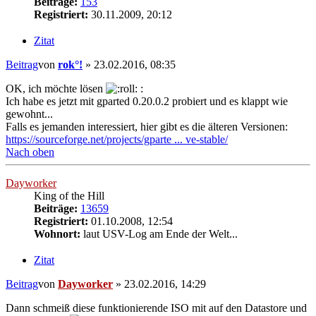
Beiträge:
153
Registriert:
30.11.2009, 20:12
Zitat
Beitrag
von
rok°!
»
23.02.2016, 08:35
OK, ich möchte lösen
:
Ich habe es jetzt mit gparted 0.20.0.2 probiert und es klappt wie
gewohnt...
Falls es jemanden interessiert, hier gibt es die älteren Versionen:
https://sourceforge.net/projects/gparte ... ve-stable/
Nach oben
Dayworker
King of the Hill
Beiträge:
13659
Registriert:
01.10.2008, 12:54
Wohnort:
laut USV-Log am Ende der Welt...
Zitat
Beitrag
von
Dayworker
»
23.02.2016, 14:29
Dann schmeiß diese funktionierende ISO mit auf den Datastore und