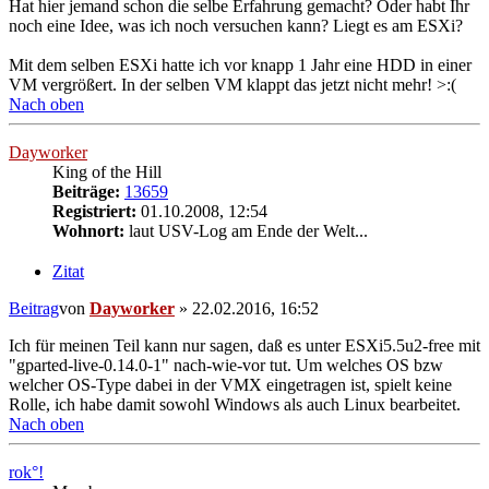
Hat hier jemand schon die selbe Erfahrung gemacht? Oder habt Ihr
noch eine Idee, was ich noch versuchen kann? Liegt es am ESXi?
Mit dem selben ESXi hatte ich vor knapp 1 Jahr eine HDD in einer
VM vergrößert. In der selben VM klappt das jetzt nicht mehr! >:(
Nach oben
Dayworker
King of the Hill
Beiträge:
13659
Registriert:
01.10.2008, 12:54
Wohnort:
laut USV-Log am Ende der Welt...
Zitat
Beitrag
von
Dayworker
»
22.02.2016, 16:52
Ich für meinen Teil kann nur sagen, daß es unter ESXi5.5u2-free mit
"gparted-live-0.14.0-1" nach-wie-vor tut. Um welches OS bzw
welcher OS-Type dabei in der VMX eingetragen ist, spielt keine
Rolle, ich habe damit sowohl Windows als auch Linux bearbeitet.
Nach oben
rok°!