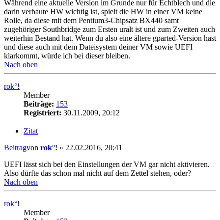
Während eine aktuelle Version im Grunde nur für Echtblech und die
darin verbaute HW wichtig ist, spielt die HW in einer VM keine
Rolle, da diese mit dem Pentium3-Chipsatz BX440 samt
zugehöriger Southbridge zum Ersten uralt ist und zum Zweiten auch
weiterhin Bestand hat. Wenn du also eine ältere gparted-Version hast
und diese auch mit dem Dateisystem deiner VM sowie UEFI
klarkommt, würde ich bei dieser bleiben.
Nach oben
rok°!
Member
Beiträge:
153
Registriert:
30.11.2009, 20:12
Zitat
Beitrag
von
rok°!
»
22.02.2016, 20:41
UEFI lässt sich bei den Einstellungen der VM gar nicht aktivieren.
Also dürfte das schon mal nicht auf dem Zettel stehen, oder?
Nach oben
rok°!
Member