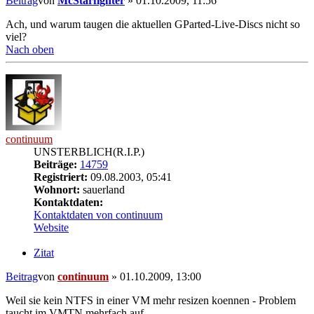
Beitrag
von
McStarfighter
»
01.10.2009, 11:56
Ach, und warum taugen die aktuellen GParted-Live-Discs nicht so
viel?
Nach oben
continuum
UNSTERBLICH(R.I.P.)
Beiträge:
14759
Registriert:
09.08.2003, 05:41
Wohnort:
sauerland
Kontaktdaten:
Kontaktdaten von continuum
Website
Zitat
Beitrag
von
continuum
»
01.10.2009, 13:00
Weil sie kein NTFS in einer VM mehr resizen koennen - Problem
taucht im VMTN mehrfach auf