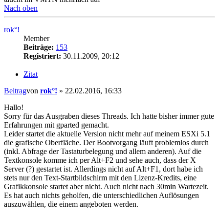
Nach oben
rok°!
Member
Beiträge:
153
Registriert:
30.11.2009, 20:12
Zitat
Beitrag
von
rok°!
»
22.02.2016, 16:33
Hallo!
Sorry für das Ausgraben dieses Threads. Ich hatte bisher immer gute
Erfahrungen mit gparted gemacht.
Leider startet die aktuelle Version nicht mehr auf meinem ESXi 5.1
die grafische Oberfläche. Der Bootvorgang läuft problemlos durch
(inkl. Abfrage der Tastaturbelegung und allem anderen). Auf die
Textkonsole komme ich per Alt+F2 und sehe auch, dass der X
Server (?) gestartet ist. Allerdings nicht auf Alt+F1, dort habe ich
stets nur den Text-Startbildschirm mit den Lizenz-Kredits, eine
Grafikkonsole startet aber nicht. Auch nicht nach 30min Wartezeit.
Es hat auch nichts geholfen, die unterschiedlichen Auflösungen
auszuwählen, die einem angeboten werden.