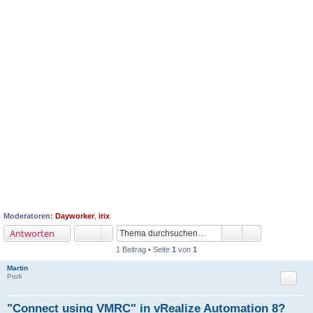
Moderatoren:
Dayworker
,
irix
Antworten
1 Beitrag • Seite
1
von
1
Martin
Zitat
Profi
"Connect using VMRC" in vRealize Automation 8?