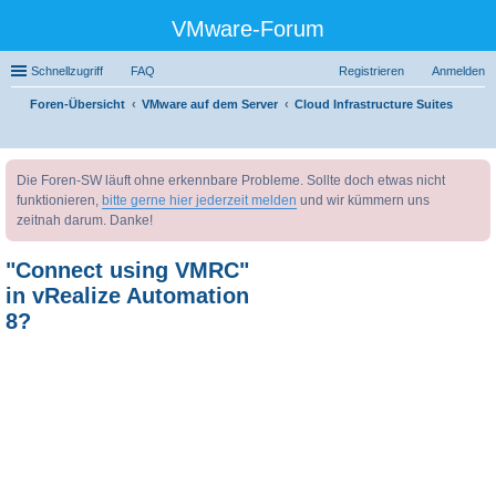
VMware-Forum
Schnellzugriff
FAQ
Registrieren
Anmelden
Foren-Übersicht
VMware auf dem Server
Cloud Infrastructure Suites
uc
Die Foren-SW läuft ohne erkennbare Probleme. Sollte doch etwas nicht
he
funktionieren,
bitte gerne hier jederzeit melden
und wir kümmern uns
zeitnah darum. Danke!
"Connect using VMRC"
in vRealize Automation
8?