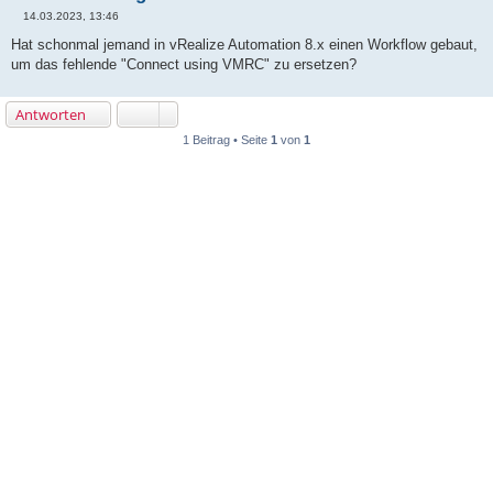
14.03.2023, 13:46
B
e
Hat schonmal jemand in vRealize Automation 8.x einen Workflow gebaut,
i
um das fehlende "Connect using VMRC" zu ersetzen?
t
r
a
g
Antworten
1 Beitrag • Seite
1
von
1