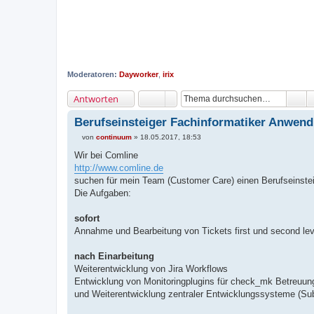
Moderatoren:
Dayworker
,
irix
Antworten
Berufseinsteiger Fachinformatiker Anwen
von
continuum
»
18.05.2017, 18:53
B
e
Wir bei Comline
i
http://www.comline.de
t
r
suchen für mein Team (Customer Care) einen Berufseinste
a
Die Aufgaben:
g
sofort
Annahme und Bearbeitung von Tickets first und second lev
nach Einarbeitung
Weiterentwicklung von Jira Workflows
Entwicklung von Monitoringplugins für check_mk Betreuu
und Weiterentwicklung zentraler Entwicklungssysteme (Su