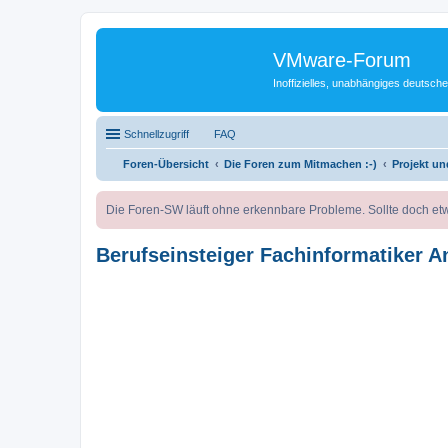
VMware-Forum
Inoffizielles, unabhängiges deuts
Schnellzugriff
FAQ
Foren-Übersicht
Die Foren zum Mitmachen :-)
Projekt u
Die Foren-SW läuft ohne erkennbare Probleme. Sollte doch etw
Berufseinsteiger Fachinformatiker