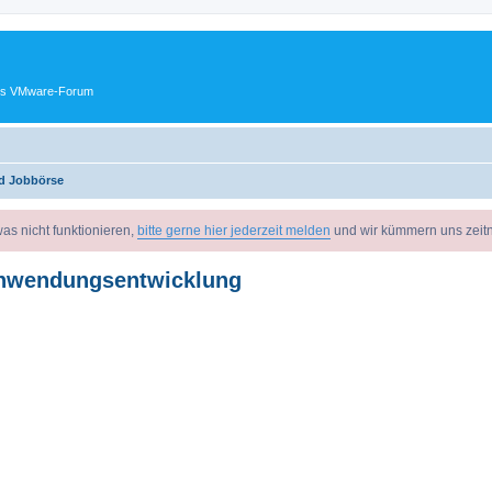
ches VMware-Forum
nd Jobbörse
as nicht funktionieren,
bitte gerne hier jederzeit melden
und wir kümmern uns zeit
 Anwendungsentwicklung