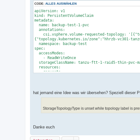
CODE:
ALLES AUSWÄHLEN
apiVersion: v1
kind: PersistentVolumeClaim
metadata:
name: backup-test-1-pvc
annotations:
csi.vsphere.volume-requested-topology: '[{"top
{"topology.kubernetes.io/zone":"hhrzb-vc301-tanz
namespace: backup-test
spec:
accessModes:
- ReadWriteOnce
storageClassName: tanzu-ftt-1-raid5-thin-pvc-m
resources:
requests:
storage: 5Gi
hat jemand eine Idee was wir übersehen? Speziell dieser P
StorageTopologyType is unset while topology label is pre
Danke euch