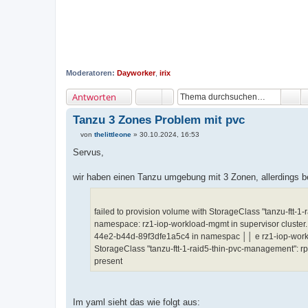
Moderatoren:
Dayworker
,
irix
Antworten
Tanzu 3 Zones Problem mit pvc
von
thelittleone
»
30.10.2024, 16:53
B
e
Servus,
i
t
r
wir haben einen Tanzu umgebung mit 3 Zonen, allerdings b
a
g
failed to provision volume with StorageClass "tanzu-ftt-1-
namespace: rz1-iop-workload-mgmt in supervisor cluste
44e2-b44d-89f3dfe1a5c4 in namespac ││ e rz1-iop-worklo
StorageClass "tanzu-ftt-1-raid5-thin-pvc-management": rp
present
Im yaml sieht das wie folgt aus: