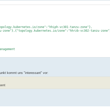
ology.kubernetes.io/zone":"hhiph-vc301-tanzu-zone"},
u-zone"},{"topology.kubernetes.io/zone":"hhrzb-vc302-tanzu-zone"
anagement
unkt kommt uns "interessant" vor:
sent