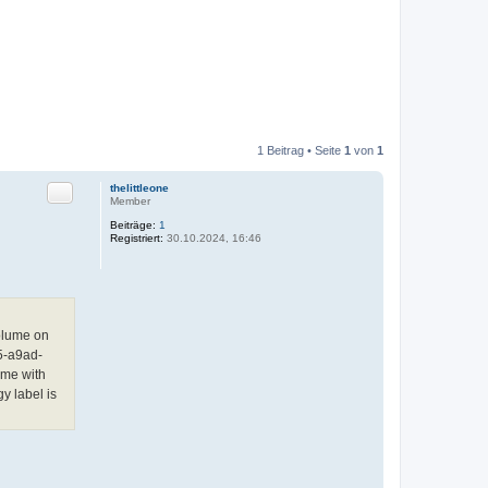
1 Beitrag • Seite
1
von
1
Zitat
thelittleone
Member
Beiträge:
1
Registriert:
30.10.2024, 16:46
volume on
5-a9ad-
ume with
y label is