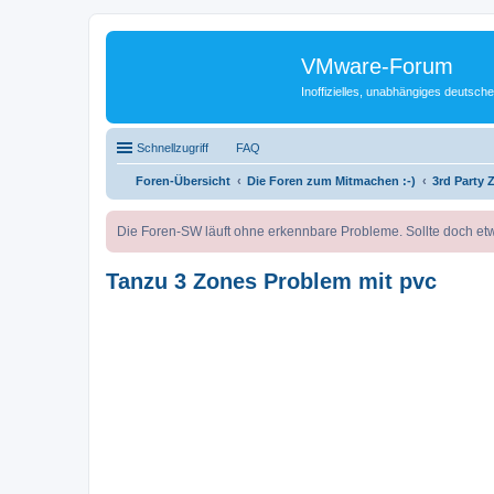
VMware-Forum
Inoffizielles, unabhängiges deuts
Schnellzugriff
FAQ
Foren-Übersicht
Die Foren zum Mitmachen :-)
3rd Party
Die Foren-SW läuft ohne erkennbare Probleme. Sollte doch etw
Tanzu 3 Zones Problem mit pvc