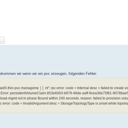
ekommen wir wenn wir ein pvc erzeugen, folgenden Fehler:
raid5-thin-pvc-manageme ││ nt": rpc error: code = Internal desc = failed to create 
r. Error: persistentVolumeClaim 853e6003-b979-46de-aaff-9cea36e75f81-9078bae
ad-mgmt not in phase Bound within 240 seconds. reason: failed to provision vol
c error: code = InvalidArgument desc = StorageTopologyType is unset while topolog