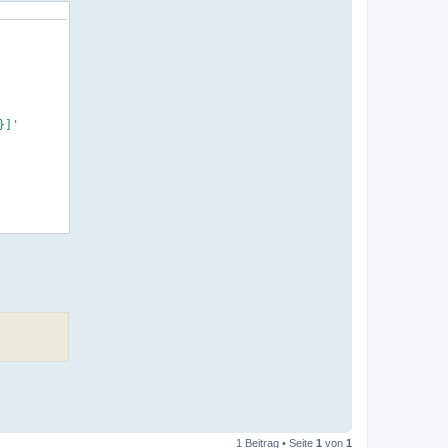
}]'
1 Beitrag • Seite
1
von
1