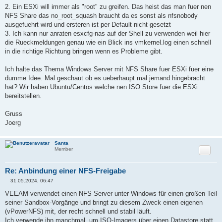
a
2. Ein ESXi will immer als "root" zu greifen. Das heist das man fuer nen
g
NFS Share das no_root_squash braucht da es sonst als nfsnobody
ausgefuehrt wird und ersteren ist per Default nicht gesetzt
3. Ich kann nur anraten esxcfg-nas auf der Shell zu verwenden weil hier
die Rueckmeldungen genau wie ein Blick ins vmkernel.log einen schnell
in die richtige Richtung bringen wenn es Probleme gibt.
Ich halte das Thema Windows Server mit NFS Share fuer ESXi fuer eine
dumme Idee. Mal geschaut ob es ueberhaupt mal jemand hingebracht
hat? Wir haben Ubuntu/Centos welche nen ISO Store fuer die ESXi
bereitstellen.
Gruss
Joerg
Santa
Zitat
Member
Re: Anbindung einer NFS-Freigabe
31.05.2024, 06:47
B
e
VEEAM verwendet einen NFS-Server unter Windows für einen großen Teil
i
seiner Sandbox-Vorgänge und bringt zu diesem Zweck einen eigenen
t
r
(vPowerNFS) mit, der recht schnell und stabil läuft.
a
Ich verwende ihn manchmal, um ISO-Imagers über einen Datastore statt
g