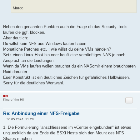
Marco
Neben den genannten Punkten auch die Frage ob das Security-Tools
laufen die ggf. blocken.
Aber deutlich:
Du willst kein NFS aus Windows laufen haben.
Monatliche Patches etc. ; wie willst du deine VMs händeln?
Setz einen Linux Host hin oder kauft eine vernünftiges NAS je nach
Anspruch an die Leistungen.
Wenn da VMs laufen wollen brauchst du ein NAScmir einem brauchbaren
Raid darunter.
Euer Konstrukt ist ein deutliches Zeichen für gefährliches Halbwissen.
Sorry für die deutliches Wortwahl.
irix
Zitat
King of the Hill
Re: Anbindung einer NFS-Freigabe
30.05.2024, 11:28
B
e
1. Die Formulierung "anschliessend im vCenter eingebunden" ist etwas
i
ungluecklich da am Ende die ESXi Hosts sich den Mount des NFS
t
r
Shares machen