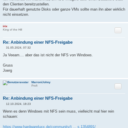
den Clienten bereitzustellen.
Für dauerhaft genutzte Disks oder ganze VMs sollte man ihn aber wirklich
nicht einsetzen.
irix
Zitat
King of the Hill
Re: Anbindung einer NFS-Freigabe
31.05.2024, 07:32
B
e
Ja Veeam.... aber das ist nicht der NFS von Windows.
i
t
r
Gruss
a
Joerg
g
MarroniJohny
Zitat
Profi
Re: Anbindung einer NFS-Freigabe
12.10.2024, 18:23
B
e
Wenn es denn Windows mit NFS sein muss, vielleicht mal hier rein
i
schauen:
t
r
a
https://www.hardwareluxx.de/community/t ... s.1354891/
g