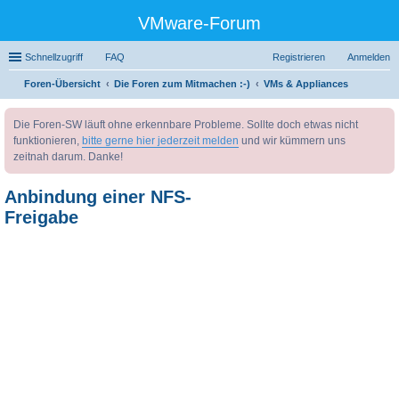
VMware-Forum
Schnellzugriff
FAQ
Registrieren
Anmelden
Foren-Übersicht
Die Foren zum Mitmachen :-)
VMs & Appliances
uc
Die Foren-SW läuft ohne erkennbare Probleme. Sollte doch etwas nicht
he
funktionieren,
bitte gerne hier jederzeit melden
und wir kümmern uns
zeitnah darum. Danke!
Anbindung einer NFS-
Freigabe