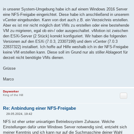
i
t
r
in unserer System-Umgebung habe ich auf einem Windows 2016 Server
a
eine NFS-Freigabe eingerichtet. Diese habe ich anschließend in unserem
g
vCenter eingebunden. Kann von dort auch z.B. ein Verzeichnis erstellen.
Aber es ist mir nicht möglich dort VMs zu erstellen oder eine bestehende
VM zu migrieren, egal ob ein-/ oder ausgeschaltet. vMotion ist zwischen
den ESXi-Server (2 Stück) korrekt konfiguriert. Wir haben die folgenden
Versionen auf den ESXi (7.0.3, 23307199) und dem vCenter (7.0.3
22837322) installiert. Ich hoffe auf Hilfe weshalb ich in der NFS-Freigabe
keine VM erstellen kann. Diese soll im Grund nur als stiller Ablageort für
derzeit nicht benötigte VMs dienen.
Grüsse
Marco
Dayworker
Zitat
King of the Hill
Re: Anbindung einer NFS-Freigabe
29.05.2024, 19:42
B
e
NFS ist eher unter unixartigen Betriebssystem Zuhause. Welche
i
Einstellungen dafür unter Windows Server notwendig sind, entzieht sich
t
r
meiner Kenntnis und ich kann nur auf die Suchmaschine deiner Wahl