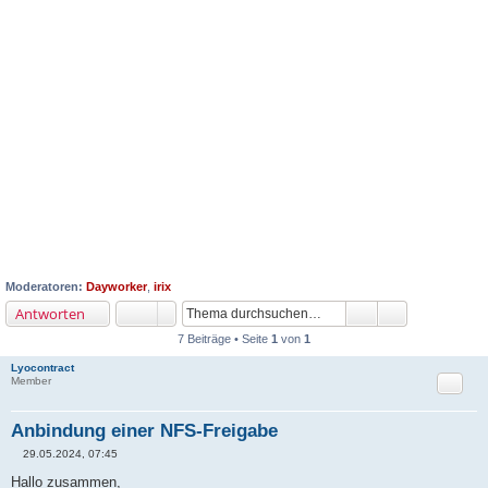
Moderatoren:
Dayworker
,
irix
Antworten
7 Beiträge • Seite
1
von
1
Lyocontract
Zitat
Member
Anbindung einer NFS-Freigabe
29.05.2024, 07:45
B
e
Hallo zusammen,