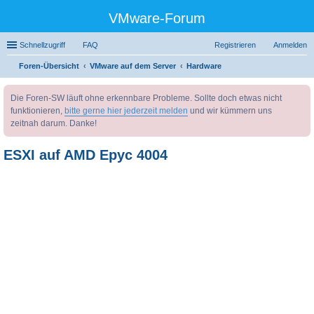
VMware-Forum
Schnellzugriff
FAQ
Registrieren
Anmelden
Foren-Übersicht
VMware auf dem Server
Hardware
uc
Die Foren-SW läuft ohne erkennbare Probleme. Sollte doch etwas nicht
he
funktionieren,
bitte gerne hier jederzeit melden
und wir kümmern uns
zeitnah darum. Danke!
ESXI auf AMD Epyc 4004