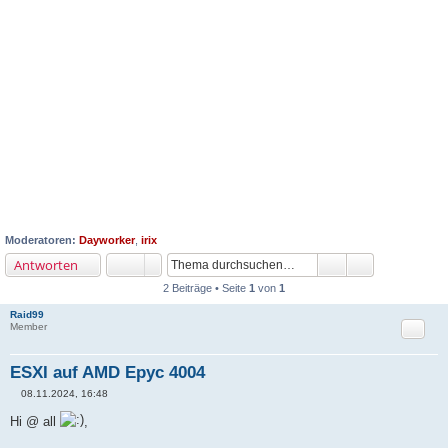
Moderatoren:
Dayworker
,
irix
Antworten
2 Beiträge • Seite
1
von
1
Raid99
Zitat
Member
ESXI auf AMD Epyc 4004
08.11.2024, 16:48
B
e
Hi @ all
,
i
t