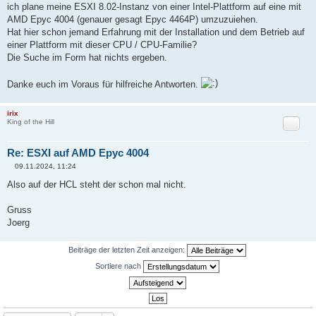
r
ich plane meine ESXI 8.02-Instanz von einer Intel-Plattform auf eine mit
a
AMD Epyc 4004 (genauer gesagt Epyc 4464P) umzuzuiehen.
g
Hat hier schon jemand Erfahrung mit der Installation und dem Betrieb auf
einer Plattform mit dieser CPU / CPU-Familie?
Die Suche im Form hat nichts ergeben.
Danke euch im Voraus für hilfreiche Antworten.
irix
Zitat
King of the Hill
Re: ESXI auf AMD Epyc 4004
09.11.2024, 11:24
B
e
Also auf der HCL steht der schon mal nicht.
i
t
r
Gruss
a
Joerg
g
Beiträge der letzten Zeit anzeigen:
Sortiere nach