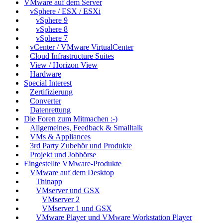
VMware auf dem Server
vSphere / ESX / ESXi
vSphere 9
vSphere 8
vSphere 7
vCenter / VMware VirtualCenter
Cloud Infrastructure Suites
View / Horizon View
Hardware
Special Interest
Zertifizierung
Converter
Datenrettung
Die Foren zum Mitmachen :-)
Allgemeines, Feedback & Smalltalk
VMs & Appliances
3rd Party Zubehör und Produkte
Projekt und Jobbörse
Eingestellte VMware-Produkte
VMware auf dem Desktop
Thinapp
VMserver und GSX
VMserver 2
VMserver 1 und GSX
VMware Player und VMware Workstation Player