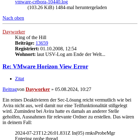
vmware-crtbora-10440.log
(103.26 KiB) 1484-mal heruntergeladen
Nach oben
Dayworker
King of the Hill
Beiträge:
13659
Registriert:
01.10.2008, 12:54
Wohnort:
laut USV-Log am Ende der Welt...
Re: VMware Horizon View Error
Zitat
Beitrag
von
Dayworker
»
05.08.2024, 10:27
Ein reines Deaktivieren der Sec-Lösung reicht vermutlich wie bei
Avira nicht aus, weil damit nur eine Teilfunktionalität stillgelegt
wird. Zumindest bei Avira hatte es damals an anderer Stelle
geholfen, Ausnahmen für relevante Ordner zu erstellen. Das wären
in deinem Fall:
2024-07-23T12:26:01.831Z In(05) rmksProbeMgr
Entering probe thread