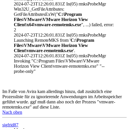
2024-07-23T12:26:01.831Z In(05) rmksProbeMgr
Win32U_GetFileAttributes:
GetFileAttributesExW("
C:\Program
Files\VMware\VMware Horizon View
Client\x64\vmware-remotemks.exe
", ...) failed, error:
2
2024-07-23T12:26:01.831Z In(05) rmksProbeMgr
Launching RemoteMKS from '
C:\Program
Files\VMware\VMware Horizon View
Client\vmware-remotemks.exe
'.
2024-07-23T12:26:01.831Z In(05) rmksProbeMgr
Invoking "C:\Program Files\VMware\VMware
Horizon View Client\vmware-remotemks.exe" "--
probe-only"
Im Falle von Avira kam allerdings hinzu, daß zusätzlich eine
Prozessliste für zu ignorierende Anwendungen im Arbeitsspeicher
geführt wurde. ggf muß dann also noch der Prozess "vmware-
remotemks.exe" auf diese Liste.
Nach oben
sigfrid87