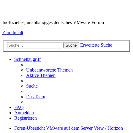
VMware-Forum
Inoffizielles, unabhängiges deutsches VMware-Forum
Zum Inhalt
Erweiterte Suche
Suche
Schnellzugriff
Unbeantwortete Themen
Aktive Themen
Suche
Das Team
FAQ
Anmelden
Registrieren
Foren-Übersicht
VMware auf dem Server
View / Horizon