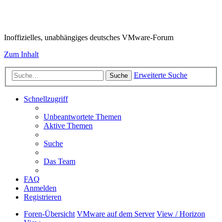
VMware-Forum
Inoffizielles, unabhängiges deutsches VMware-Forum
Zum Inhalt
Erweiterte Suche
Suche
Schnellzugriff
Unbeantwortete Themen
Aktive Themen
Suche
Das Team
FAQ
Anmelden
Registrieren
Foren-Übersicht
VMware auf dem Server
View / Horizon