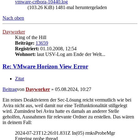
vmware-crtbora-10440.log
(103.26 KiB) 1481-mal heruntergeladen
Nach oben
Dayworker
King of the Hill
Beiträge:
13659
Registriert:
01.10.2008, 12:54
Wohnort:
laut USV-Log am Ende der Welt...
Re: VMware Horizon View Error
Zitat
Beitrag
von
Dayworker
»
05.08.2024, 10:27
Ein reines Deaktivieren der Sec-Lösung reicht vermutlich wie bei
Avira nicht aus, weil damit nur eine Teilfunktionalität stillgelegt
wird. Zumindest bei Avira hatte es damals an anderer Stelle
geholfen, Ausnahmen für relevante Ordner zu erstellen. Das wären
in deinem Fall:
2024-07-23T12:26:01.831Z In(05) rmksProbeMgr
Entering probe thread