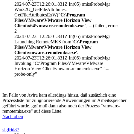
2024-07-23T12:26:01.831Z In(05) rmksProbeMgr
Win32U_GetFileAttributes:
GetFileAttributesExW("
C:\Program
Files\VMware\VMware Horizon View
Client\x64\vmware-remotemks.exe
", ...) failed, error:
2
2024-07-23T12:26:01.831Z In(05) rmksProbeMgr
Launching RemoteMKS from '
C:\Program
Files\VMware\VMware Horizon View
Client\vmware-remotemks.exe
'.
2024-07-23T12:26:01.831Z In(05) rmksProbeMgr
Invoking "C:\Program Files\VMware\VMware
Horizon View Client\vmware-remotemks.exe" "--
probe-only"
Im Falle von Avira kam allerdings hinzu, daß zusätzlich eine
Prozessliste für zu ignorierende Anwendungen im Arbeitsspeicher
geführt wurde. ggf muß dann also noch der Prozess "vmware-
remotemks.exe" auf diese Liste.
Nach oben
sigfrid87