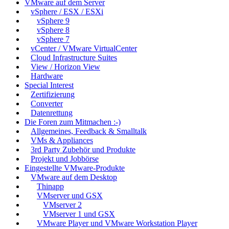
VMware auf dem Server
vSphere / ESX / ESXi
vSphere 9
vSphere 8
vSphere 7
vCenter / VMware VirtualCenter
Cloud Infrastructure Suites
View / Horizon View
Hardware
Special Interest
Zertifizierung
Converter
Datenrettung
Die Foren zum Mitmachen :-)
Allgemeines, Feedback & Smalltalk
VMs & Appliances
3rd Party Zubehör und Produkte
Projekt und Jobbörse
Eingestellte VMware-Produkte
VMware auf dem Desktop
Thinapp
VMserver und GSX
VMserver 2
VMserver 1 und GSX
VMware Player und VMware Workstation Player