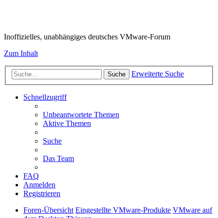
VMware-Forum
Inoffizielles, unabhängiges deutsches VMware-Forum
Zum Inhalt
Erweiterte Suche
Suche
Schnellzugriff
Unbeantwortete Themen
Aktive Themen
Suche
Das Team
FAQ
Anmelden
Registrieren
Foren-Übersicht
Eingestellte VMware-Produkte
VMware auf