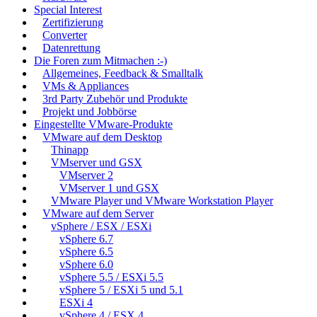
Special Interest
Zertifizierung
Converter
Datenrettung
Die Foren zum Mitmachen :-)
Allgemeines, Feedback & Smalltalk
VMs & Appliances
3rd Party Zubehör und Produkte
Projekt und Jobbörse
Eingestellte VMware-Produkte
VMware auf dem Desktop
Thinapp
VMserver und GSX
VMserver 2
VMserver 1 und GSX
VMware Player und VMware Workstation Player
VMware auf dem Server
vSphere / ESX / ESXi
vSphere 6.7
vSphere 6.5
vSphere 6.0
vSphere 5.5 / ESXi 5.5
vSphere 5 / ESXi 5 und 5.1
ESXi 4
vSphere 4 / ESX 4