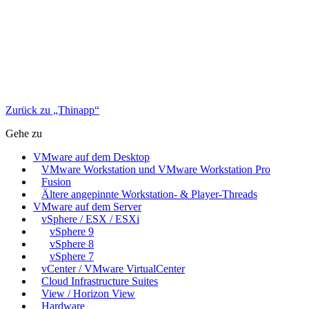
Zurück zu „Thinapp“
Gehe zu
VMware auf dem Desktop
VMware Workstation und VMware Workstation Pro
Fusion
Ältere angepinnte Workstation- & Player-Threads
VMware auf dem Server
vSphere / ESX / ESXi
vSphere 9
vSphere 8
vSphere 7
vCenter / VMware VirtualCenter
Cloud Infrastructure Suites
View / Horizon View
Hardware