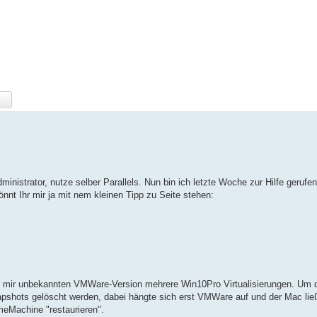
ministrator, nutze selber Parallels. Nun bin ich letzte Woche zur Hilfe geruf
önnt Ihr mir ja mit nem kleinen Tipp zu Seite stehen:
r mir unbekannten VMWare-Version mehrere Win10Pro Virtualisierungen. Um 
Snapshots gelöscht werden, dabei hängte sich erst VMWare auf und der Mac lie
meMachine "restaurieren".