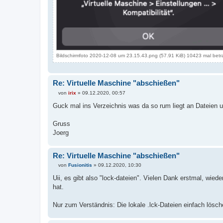
Bildschirmfoto 2020-12-08 um 23.15.43.png (57.91 KiB) 10423 mal betr
Re: Virtuelle Maschine "abschießen"
von
irix
»
09.12.2020, 00:57
B
e
Guck mal ins Verzeichnis was da so rum liegt an Dateien 
i
t
r
Gruss
a
Joerg
g
Re: Virtuelle Maschine "abschießen"
von
Fusionitis
»
09.12.2020, 10:30
B
e
Uii, es gibt also "lock-dateien". Vielen Dank erstmal, wi
i
hat.
t
r
a
Nur zum Verständnis: Die lokale .lck-Dateien einfach lösch
g