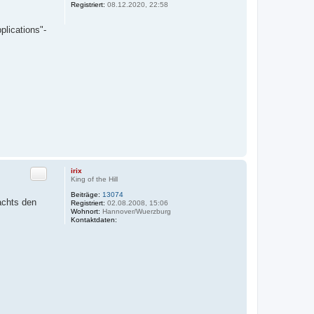
Registriert:
08.12.2020, 22:58
plications"-
Zitat
irix
King of the Hill
Beiträge:
13074
achts den
Registriert:
02.08.2008, 15:06
Wohnort:
Hannover/Wuerzburg
Kontaktdaten:
K
o
n
t
a
k
t
d
a
t
e