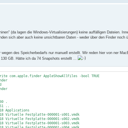
inen" (da lagen die Windows-Virtualisierungen) keine auffälligen Dateien. Inn
nden sich aber auch keine unsichtbaren Daten - weder über den Finder noch 
wegen des Speicherbedarfs nur manuell erstellt. Wir reden hier von ner Ma
 130 GB. Hätte ich da 74 Snapshots erstellt ...
rite com.apple.finder AppleShowAllFiles -bool TRUE
nder
d
nder
2x64.vmwarevm % ls -alh
30 .
51 ..
8 Applications
Virtuelle Festplatte-000001-s001.vmdk
Virtuelle Festplatte-000001-s002.vmdk
Virtuelle Festplatte-000001-s003.vmdk
Virtuelle Festplatte-000001-s004.vmdk