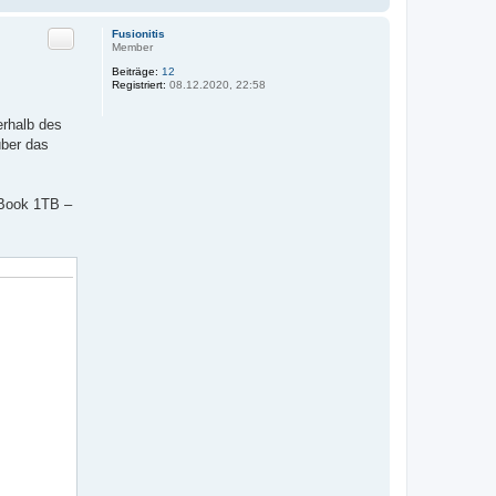
n
v
Zitat
Fusionitis
o
Member
n
i
Beiträge:
12
r
Registriert:
08.12.2020, 22:58
i
x
erhalb des
über das
cBook 1TB –