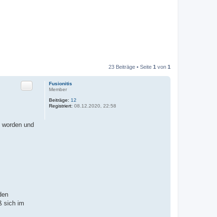
23 Beiträge • Seite
1
von
1
Zitat
Fusionitis
Member
Beiträge:
12
Registriert:
08.12.2020, 22:58
en worden und
den
ß sich im