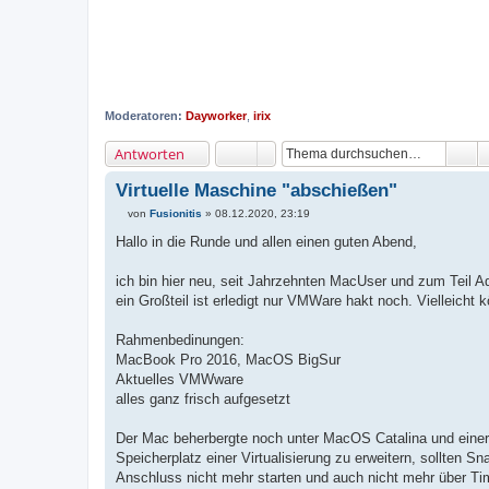
Moderatoren:
Dayworker
,
irix
Antworten
Virtuelle Maschine "abschießen"
von
Fusionitis
»
08.12.2020, 23:19
B
e
Hallo in die Runde und allen einen guten Abend,
i
t
r
ich bin hier neu, seit Jahrzehnten MacUser und zum Teil Ad
a
ein Großteil ist erledigt nur VMWare hakt noch. Vielleicht k
g
Rahmenbedinungen:
MacBook Pro 2016, MacOS BigSur
Aktuelles VMWware
alles ganz frisch aufgesetzt
Der Mac beherbergte noch unter MacOS Catalina und eine
Speicherplatz einer Virtualisierung zu erweitern, sollten 
Anschluss nicht mehr starten und auch nicht mehr über Ti