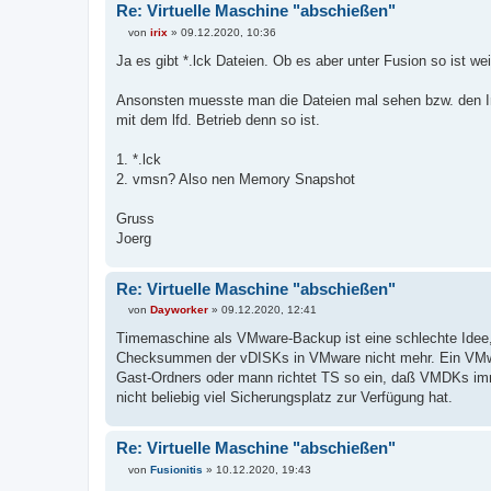
Re: Virtuelle Maschine "abschießen"
von
irix
»
09.12.2020, 10:36
B
e
Ja es gibt *.lck Dateien. Ob es aber unter Fusion so ist wei
i
t
r
Ansonsten muesste man die Dateien mal sehen bzw. den Inha
a
mit dem lfd. Betrieb denn so ist.
g
1. *.lck
2. vmsn? Also nen Memory Snapshot
Gruss
Joerg
Re: Virtuelle Maschine "abschießen"
von
Dayworker
»
09.12.2020, 12:41
B
e
Timemaschine als VMware-Backup ist eine schlechte Idee,
i
Checksummen der vDISKs in VMware nicht mehr. Ein VMwa
t
r
Gast-Ordners oder mann richtet TS so ein, daß VMDKs imme
a
nicht beliebig viel Sicherungsplatz zur Verfügung hat.
g
Re: Virtuelle Maschine "abschießen"
von
Fusionitis
»
10.12.2020, 19:43
B