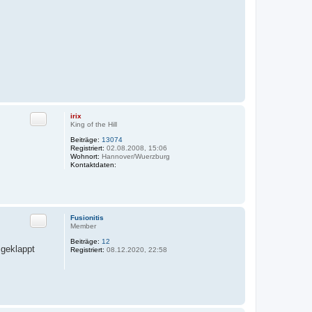
Zitat
irix
King of the Hill
Beiträge:
13074
Registriert:
02.08.2008, 15:06
Wohnort:
Hannover/Wuerzburg
Kontaktdaten:
K
o
n
t
a
k
Zitat
Fusionitis
t
Member
d
a
Beiträge:
12
 geklappt
t
Registriert:
08.12.2020, 22:58
e
n
v
o
n
i
r