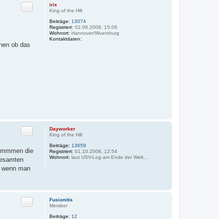
i
Zitat
irix
x
King of the Hill
Beiträge:
13074
Registriert:
02.08.2008, 15:06
Wohnort:
Hannover/Wuerzburg
Kontaktdaten:
nnen ob das
K
o
n
t
a
k
t
d
a
t
e
n
v
o
n
Zitat
Dayworker
i
King of the Hill
r
i
Beiträge:
13659
stimmmen die
x
Registriert:
01.10.2008, 12:54
Wohnort:
laut USV-Log am Ende der Welt...
gesamten
v, wenn man
Zitat
Fusionitis
Member
Beiträge:
12