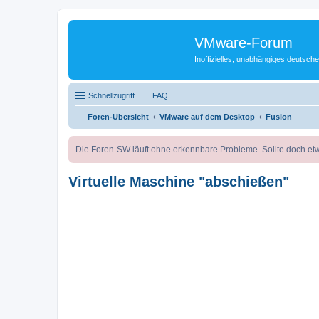
VMware-Forum
Inoffizielles, unabhängiges deuts
Schnellzugriff
FAQ
Foren-Übersicht
VMware auf dem Desktop
Fusion
Die Foren-SW läuft ohne erkennbare Probleme. Sollte doch etw
Virtuelle Maschine "abschießen"