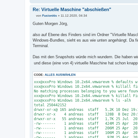
Re: Virtuelle Maschine "abschießen"
von
Fusionitis
»
11.12.2020, 04:34
B
e
Guten Morgen Jörg,
i
t
r
also auf Ebene des Finders sind im Ordner "Virtuelle Masch
a
Windows-Bundles, sieht es aus wie unten angehängt. Da fi
g
Terminal.
Das mit den Snapshots würde mich wundern. Die haben wir 
und diese (eine von 4) virtuelle Maschine hat schon knapp
CODE:
ALLES AUSWÄHLEN
xxx@xxxPro Windows 10.2x64.vmwarevm % defaults w
xxx@xxxPro Windows 10.2x64.vmwarevm % killall fi
No matching processes belonging to you were foun
xxx@xxxPro Windows 10.2x64.vmwarevm % killall Fi
xxx@xxxPro Windows 10.
total 250442152
drwxr-xr-x@ 165 andreas staff 5,2K 10 Dez 19:
drwxr-xr-x 4 andreas staff 128B 8 Dez 20:
drwxr-xr-x 55 andreas staff 1,7K 25 Jul 201
-rw------- 1 andreas staff 424M 25 Apr 2018 
-rw------- 1 andreas staff 206M 25 Apr 2018 
-rw------- 1 andreas staff 106M 25 Apr 2018 
-rw------- 1 andreas staff 92M 25 Apr 2018 