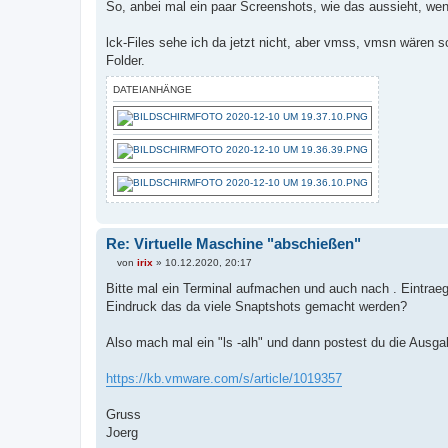
e
So, anbei mal ein paar Screenshots, wie das aussieht, w
i
t
r
lck-Files sehe ich da jetzt nicht, aber vmss, vmsn wären sc
a
Folder.
g
DATEIANHÄNGE
Re: Virtuelle Maschine "abschießen"
von
irix
»
10.12.2020, 20:17
B
e
Bitte mal ein Terminal aufmachen und auch nach . Eintrae
i
Eindruck das da viele Snaptshots gemacht werden?
t
r
a
Also mach mal ein "ls -alh" und dann postest du die Ausgab
g
https://kb.vmware.com/s/article/1019357
Gruss
Joerg