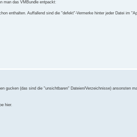
enn man das VMBundle entpackt:
hon enthalten. Auffallend sind die "defekt"-Vermerke hinter jeder Datei im "Ap
gen gucken (das sind die "unsichtbaren" Dateien/Verzeichnisse) ansonsten m
e hier.