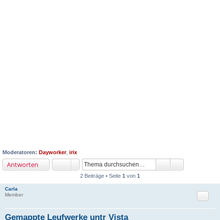
Moderatoren:
Dayworker
,
irix
Antworten
2 Beiträge • Seite
1
von
1
Carla
Zitat
Member
Gemappte Leufwerke untr Vista