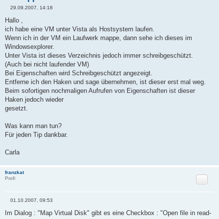
29.09.2007, 14:18
B
e
Hallo ,
i
ich habe eine VM unter Vista als Hostsystem laufen.
t
r
Wenn ich in der VM ein Laufwerk mappe, dann sehe ich dieses im
a
Windowsexplorer.
g
Unter Vista ist dieses Verzeichnis jedoch immer schreibgeschützt.
(Auch bei nicht laufender VM)
Bei Eigenschaften wird Schreibgeschützt angezeigt.
Entferne ich den Haken und sage übernehmen, ist dieser erst mal weg.
Beim sofortigen nochmaligen Aufrufen von Eigenschaften ist dieser
Haken jedoch wieder
gesetzt.
Was kann man tun?
Für jeden Tip dankbar.
Carla
franzkat
Zitat
Profi
01.10.2007, 09:53
B
e
Im Dialog : "Map Virtual Disk" gibt es eine Checkbox : "Open file in read-
i