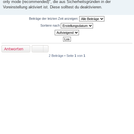
only mode (recommended)", die aus Sicherheitsgründen in der
t
r
Voreinstellung aktiviert ist. Diese solltest du deaktivieren.
a
g
Beiträge der letzten Zeit anzeigen:
Sortiere nach
Antworten
2 Beiträge • Seite
1
von
1