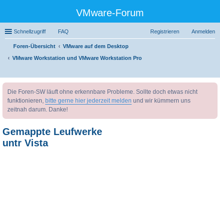
VMware-Forum
Schnellzugriff
FAQ
Registrieren
Anmelden
Foren-Übersicht
VMware auf dem Desktop
VMware Workstation und VMware Workstation Pro
uc
Die Foren-SW läuft ohne erkennbare Probleme. Sollte doch etwas nicht
he
funktionieren,
bitte gerne hier jederzeit melden
und wir kümmern uns
zeitnah darum. Danke!
Gemappte Leufwerke
untr Vista