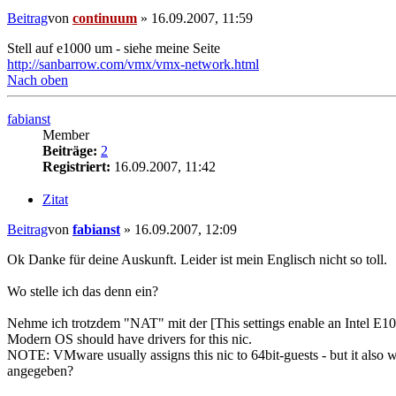
Beitrag
von
continuum
»
16.09.2007, 11:59
Stell auf e1000 um - siehe meine Seite
http://sanbarrow.com/vmx/vmx-network.html
Nach oben
fabianst
Member
Beiträge:
2
Registriert:
16.09.2007, 11:42
Zitat
Beitrag
von
fabianst
»
16.09.2007, 12:09
Ok Danke für deine Auskunft. Leider ist mein Englisch nicht so toll.
Wo stelle ich das denn ein?
Nehme ich trotzdem "NAT" mit der [This settings enable an Intel E1
Modern OS should have drivers for this nic.
NOTE: VMware usually assigns this nic to 64bit-guests - but it also 
angegeben?