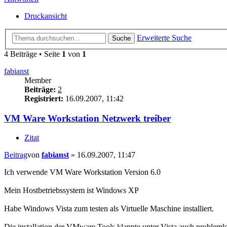
Druckansicht
Erweiterte Suche
Suche
4 Beiträge • Seite
1
von
1
fabianst
Member
Beiträge:
2
Registriert:
16.09.2007, 11:42
VM Ware Workstation Netzwerk treiber
Zitat
Beitrag
von
fabianst
»
16.09.2007, 11:47
Ich verwende VM Ware Workstation Version 6.0
Mein Hostbetriebssystem ist Windows XP
Habe Windows Vista zum testen als Virtuelle Maschine installiert.
Die installation der VMware Tools klappte unter Vista auch probleml