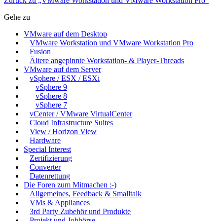
Zurück zu „VMware Workstation und VMware Workstation Pro“
Gehe zu
VMware auf dem Desktop
VMware Workstation und VMware Workstation Pro
Fusion
Ältere angepinnte Workstation- & Player-Threads
VMware auf dem Server
vSphere / ESX / ESXi
vSphere 9
vSphere 8
vSphere 7
vCenter / VMware VirtualCenter
Cloud Infrastructure Suites
View / Horizon View
Hardware
Special Interest
Zertifizierung
Converter
Datenrettung
Die Foren zum Mitmachen :-)
Allgemeines, Feedback & Smalltalk
VMs & Appliances
3rd Party Zubehör und Produkte
Projekt und Jobbörse