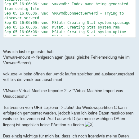
uuid.bios = "56 4d cf a9 db 60 e8 3d-20 17 2c 11 70 36 26
Sep 05 16:06:06: vmx| vmxvmdb: Index name being generated
6e"
from config file
ide1:0.autodetect = "TRUE"
Sep 05 16:06:06: vmx| VMXVmdbConnectServerd - Trying to
ethernet0.generatedAddress = "00:0c:29:1c:b4:57"
discover serverd
ethernet0.generatedAddressOffset = "0"
Sep 05 16:06:06: vmx| MStat: Creating Stat system.cpuusage
tools.syncTime = "TRUE"
Sep 05 16:06:06: vmx| MStat: Creating Stat system.ram
Sep 05 16:06:06: vmx| MStat: Creating Stat system.uptime
Ethernet1.present = "TRUE"
Sep 05 16:06:06: vmx| MStat: Creating Stat system.load
Sep 05 16:06:06: vmx| CPU #0 TSC = 29808339878916
ethernet1.addressType = "generated"
Sep 05 16:06:06: vmx| TSC delta 0
ethernet1.generatedAddress = "00:0c:29:1c:b4:61"
Sep 05 16:06:06: vmx| VMMon_GetkHzEstimate: Calculated
Was ich bisher getestet hab:
ethernet1.generatedAddressOffset = "10"
2793181 kHz
Vmware-mount -> fehlgeschlagen (quasi gleiche Fehlermeldung wie im
Sep 05 16:06:06: vmx| pcpu #0 CPUID numEntries=2
VmwareServer)
scsi0:1.present = "TRUE"
GenuntelineI
scsi0:1.fileName = "Windows Server 2003 Small Business HDD
Sep 05 16:06:06: vmx| pcpu #0 CPUID version=0xf29
D-000002.vmdk"
vdk.exe -> beim öffnen der .vmdk laufen speicher und auslagerungsdatei
id1.edx=0xbfebfbff id1.ecx=0x4400 id1.ebx=0x10809
Sep 05 16:06:06: vmx| pcpu #0 CPUID id80.eax=80000004
voll bis die vmdk.exe abschmiert
scsi0:1.redo = ""
id81.edx=0x0 id81.ecx=0x0
Sep 05 16:06:06: vmx| CPUID id1.edx: 0xbfebfbff id1.ecx:
VMware Virtual Machine Importer 2 -> "Virtual Machine Import was
checkpoint.vmState = ""
0x4400 id81.edx: 0 id81.ecx: 0
Unsuccessful"
checkpoint.vmState.readOnly = "FALSE"
Sep 05 16:06:06: vmx| CPUID id88.ecx: 0 id88.edx: 0x7b7040
Sep 05 16:06:06: vmx| ACL_InitCapabilities: here 1 (bug
workingDir = "."
63252)
Testversion vom UFS Explorer -> Juhu! die Windowspartition C kann
Sep 05 16:06:06: vmx| changing directory to c:\vmware\.
erfolgreich gemountet werden, jedoch kann ich keine Daten rauskopieren
Sep 05 16:06:06: vmx| Config file: c:\vmware\windows server
weils ne Testversion ist. Auf Laufwerk D (wo meine wichtigen DAten
2003 small business.vmx
liegen) ist angeblich keine PArtition zu finden
Sep 05 16:06:06: vmx| DISKLIB-LINK : "c:\vmware\Windows
Server 2003 Small Business.vmdk" : failed to open (The
system cannot find the file specified).
Das einzig wichtige für mich ist, dass ich noch irgendwie meine Daten
Sep 05 16:06:06: vmx| DISKLIB-CHAIN :"c:\vmware\Windows