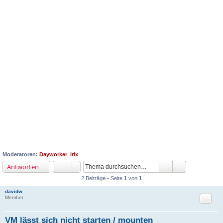
Moderatoren:
Dayworker
,
irix
Antworten
2 Beiträge • Seite
1
von
1
davidw
Zitat
Member
VM lässt sich nicht starten / mounten