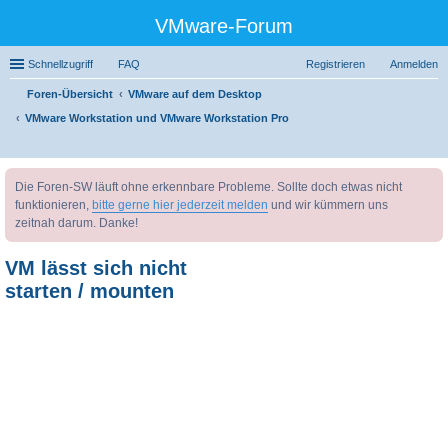
VMware-Forum
Schnellzugriff
FAQ
Registrieren
Anmelden
Foren-Übersicht
VMware auf dem Desktop
VMware Workstation und VMware Workstation Pro
uc
Die Foren-SW läuft ohne erkennbare Probleme. Sollte doch etwas nicht
he
funktionieren,
bitte gerne hier jederzeit melden
und wir kümmern uns
zeitnah darum. Danke!
VM lässt sich nicht
starten / mounten