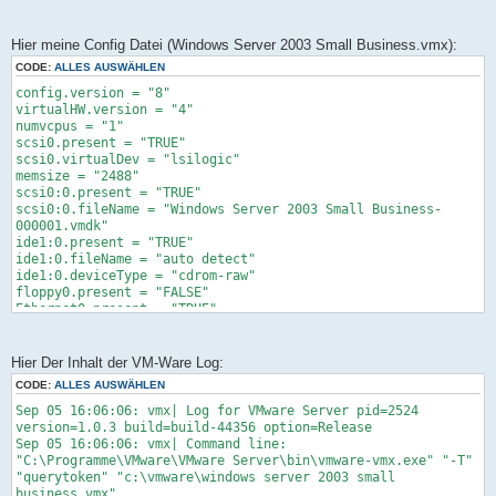
Hier meine Config Datei (Windows Server 2003 Small Business.vmx):
CODE:
ALLES AUSWÄHLEN
config.version = "8"
virtualHW.version = "4"
numvcpus = "1"
scsi0.present = "TRUE"
scsi0.virtualDev = "lsilogic"
memsize = "2488"
scsi0:0.present = "TRUE"
scsi0:0.fileName = "Windows Server 2003 Small Business-
000001.vmdk"
ide1:0.present = "TRUE"
ide1:0.fileName = "auto detect"
ide1:0.deviceType = "cdrom-raw"
floppy0.present = "FALSE"
Ethernet0.present = "TRUE"
displayName = "Windows Server 2003 Small Business"
guestOS = "winnetbusiness"
autostart = "poweron"
Hier Der Inhalt der VM-Ware Log:
priority.grabbed = "normal"
CODE:
ALLES AUSWÄHLEN
priority.ungrabbed = "normal"
Sep 05 16:06:06: vmx| Log for VMware Server pid=2524
scsi0:0.redo = ""
version=1.0.3 build=build-44356 option=Release
ide1:0.startConnected = "TRUE"
Sep 05 16:06:06: vmx| Command line:
ethernet0.addressType = "generated"
"C:\Programme\VMware\VMware Server\bin\vmware-vmx.exe" "-T"
uuid.location = "56 4d cf a9 db 60 e8 3d-20 17 2c 11 70 36
"querytoken" "c:\vmware\windows server 2003 small
26 6e"
business.vmx"