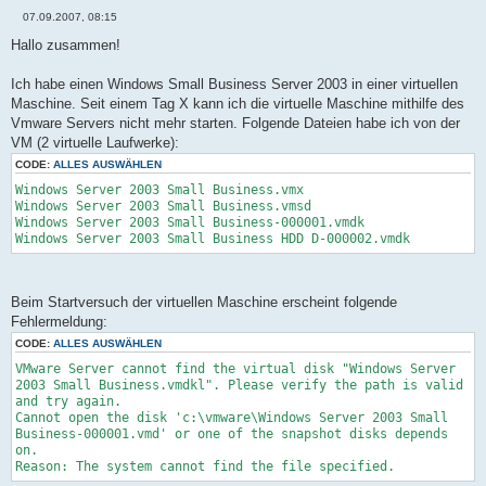
07.09.2007, 08:15
B
e
Hallo zusammen!
i
t
r
Ich habe einen Windows Small Business Server 2003 in einer virtuellen
a
Maschine. Seit einem Tag X kann ich die virtuelle Maschine mithilfe des
g
Vmware Servers nicht mehr starten. Folgende Dateien habe ich von der
VM (2 virtuelle Laufwerke):
CODE:
ALLES AUSWÄHLEN
Windows Server 2003 Small Business.vmx
Windows Server 2003 Small Business.vmsd
Windows Server 2003 Small Business-000001.vmdk
Windows Server 2003 Small Business HDD D-000002.vmdk
Beim Startversuch der virtuellen Maschine erscheint folgende
Fehlermeldung:
CODE:
ALLES AUSWÄHLEN
VMware Server cannot find the virtual disk "Windows Server
2003 Small Business.vmdkl". Please verify the path is valid
and try again.
Cannot open the disk 'c:\vmware\Windows Server 2003 Small
Business-000001.vmd' or one of the snapshot disks depends
on.
Reason: The system cannot find the file specified.