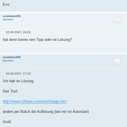
Evo
evolution100
Zitat
Member
02.09.2007, 18:03
B
e
hat denn keiner nen Tipp oder ne Lösung?
i
t
r
a
g
evolution100
Zitat
Member
05.09.2007, 17:10
B
e
Ich hab ne Lösung:
i
t
r
Das Tool
a
g
http://www.12noon.com/reschange.htm
ändert per Batch die Auflösung (bei mir im Autostart)
Gruß