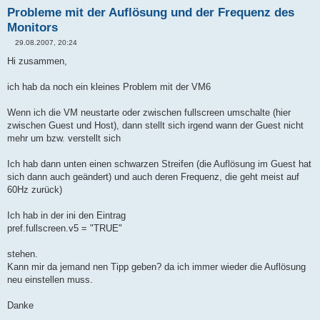
Probleme mit der Auflösung und der Frequenz des
Monitors
29.08.2007, 20:24
B
e
Hi zusammen,
i
t
r
ich hab da noch ein kleines Problem mit der VM6
a
g
Wenn ich die VM neustarte oder zwischen fullscreen umschalte (hier
zwischen Guest und Host), dann stellt sich irgend wann der Guest nicht
mehr um bzw. verstellt sich
Ich hab dann unten einen schwarzen Streifen (die Auflösung im Guest hat
sich dann auch geändert) und auch deren Frequenz, die geht meist auf
60Hz zurück)
Ich hab in der ini den Eintrag
pref.fullscreen.v5 = "TRUE"
stehen.
Kann mir da jemand nen Tipp geben? da ich immer wieder die Auflösung
neu einstellen muss.
Danke