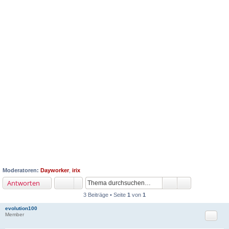
Moderatoren:
Dayworker
,
irix
Antworten
3 Beiträge • Seite
1
von
1
evolution100
Zitat
Member