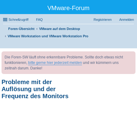
VMware-Forum
Schnellzugriff
FAQ
Registrieren
Anmelden
Foren-Übersicht
VMware auf dem Desktop
VMware Workstation und VMware Workstation Pro
uc
Die Foren-SW läuft ohne erkennbare Probleme. Sollte doch etwas nicht
he
funktionieren,
bitte gerne hier jederzeit melden
und wir kümmern uns
zeitnah darum. Danke!
Probleme mit der
Auflösung und der
Frequenz des Monitors