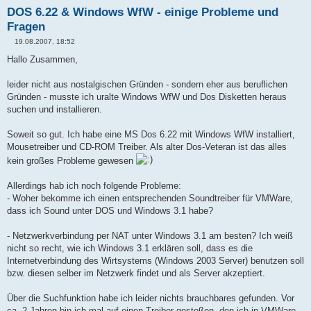
DOS 6.22 & Windows WfW - einige Probleme und
Fragen
19.08.2007, 18:52
B
e
Hallo Zusammen,
i
t
r
leider nicht aus nostalgischen Gründen - sondern eher aus beruflichen
a
Gründen - musste ich uralte Windows WfW und Dos Disketten heraus
g
suchen und installieren.
Soweit so gut. Ich habe eine MS Dos 6.22 mit Windows WfW installiert,
Mousetreiber und CD-ROM Treiber. Als alter Dos-Veteran ist das alles
kein großes Probleme gewesen
Allerdings hab ich noch folgende Probleme:
- Woher bekomme ich einen entsprechenden Soundtreiber für VMWare,
dass ich Sound unter DOS und Windows 3.1 habe?
- Netzwerkverbindung per NAT unter Windows 3.1 am besten? Ich weiß
nicht so recht, wie ich Windows 3.1 erklären soll, dass es die
Internetverbindung des Wirtsystems (Windows 2003 Server) benutzen soll
bzw. diesen selber im Netzwerk findet und als Server akzeptiert.
Über die Suchfunktion habe ich leider nichts brauchbares gefunden. Vor
ca. 2 Jahren bin ich mal auf einen Treiber gestoßen, den ich in VMWare