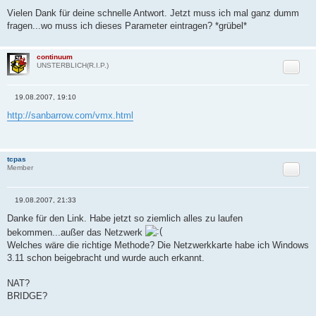
B
e
Vielen Dank für deine schnelle Antwort. Jetzt muss ich mal ganz dumm
i
fragen...wo muss ich dieses Parameter eintragen? *grübel*
t
r
a
g
continuum
Zitat
UNSTERBLICH(R.I.P.)
19.08.2007, 19:10
B
e
http://sanbarrow.com/vmx.html
i
t
r
a
g
tcpas
Zitat
Member
19.08.2007, 21:33
B
e
Danke für den Link. Habe jetzt so ziemlich alles zu laufen
i
bekommen...außer das Netzwerk
t
r
Welches wäre die richtige Methode? Die Netzwerkkarte habe ich Windows
a
3.11 schon beigebracht und wurde auch erkannt.
g
NAT?
BRIDGE?