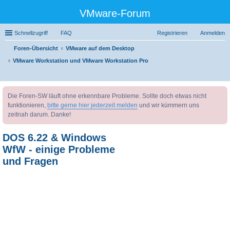
VMware-Forum
Schnellzugriff
FAQ
Registrieren
Anmelden
Foren-Übersicht
VMware auf dem Desktop
VMware Workstation und VMware Workstation Pro
uc
Die Foren-SW läuft ohne erkennbare Probleme. Sollte doch etwas nicht
he
funktionieren,
bitte gerne hier jederzeit melden
und wir kümmern uns
zeitnah darum. Danke!
DOS 6.22 & Windows
WfW - einige Probleme
und Fragen