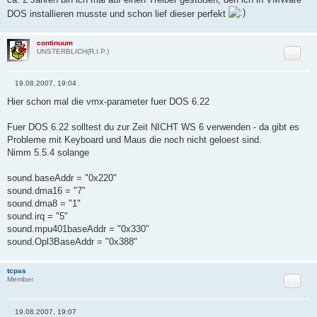
DOS installieren musste und schon lief dieser perfekt
continuum
Zitat
UNSTERBLICH(R.I.P.)
19.08.2007, 19:04
B
e
Hier schon mal die vmx-parameter fuer DOS 6.22
i
t
r
Fuer DOS 6.22 solltest du zur Zeit NICHT WS 6 verwenden - da gibt es
a
Probleme mit Keyboard und Maus die noch nicht geloest sind.
g
Nimm 5.5.4 solange
sound.baseAddr = "0x220"
sound.dma16 = "7"
sound.dma8 = "1"
sound.irq = "5"
sound.mpu401baseAddr = "0x330"
sound.Opl3BaseAddr = "0x388"
tcpas
Zitat
Member
19.08.2007, 19:07