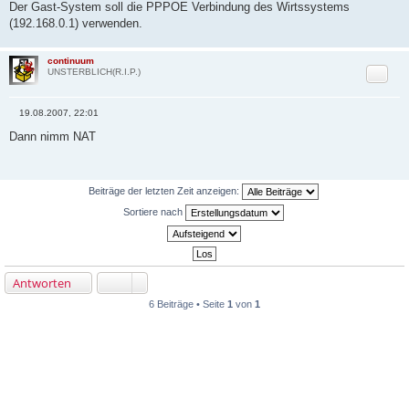
Der Gast-System soll die PPPOE Verbindung des Wirtssystems
(192.168.0.1) verwenden.
continuum
Zitat
UNSTERBLICH(R.I.P.)
19.08.2007, 22:01
B
e
Dann nimm NAT
i
t
r
a
g
Beiträge der letzten Zeit anzeigen:
Sortiere nach
Antworten
6 Beiträge • Seite
1
von
1