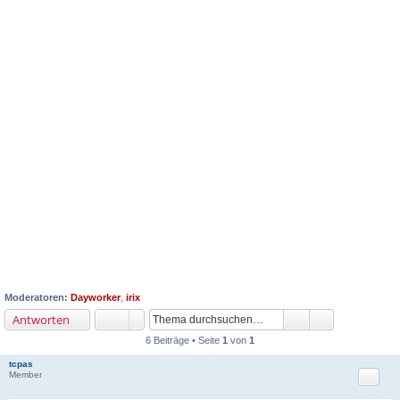
Moderatoren:
Dayworker
,
irix
Antworten
6 Beiträge • Seite
1
von
1
tcpas
Zitat
Member