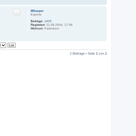
Zitat
MSueper
Experte
Beiträge:
1425
Registriert:
11.08.2004, 17:08
Wohnort:
Paderborn
2 Beiträge • Seite
1
von
1