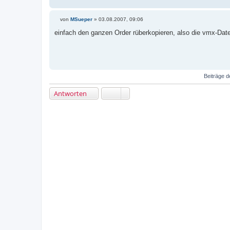
von
MSueper
»
03.08.2007, 09:06
B
e
einfach den ganzen Order rüberkopieren, also die vmx-Date
i
t
r
a
g
Beiträge d
Antworten