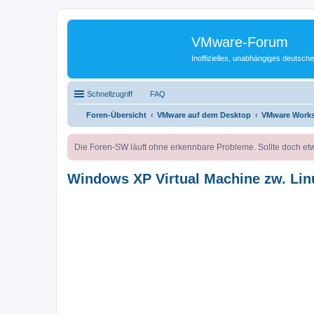
VMware-Forum
Inoffizielles, unabhängiges deuts
Schnellzugriff
FAQ
Foren-Übersicht
VMware auf dem Desktop
VMware Works
Die Foren-SW läuft ohne erkennbare Probleme. Sollte doch etw
Windows XP Virtual Machine zw. Lin