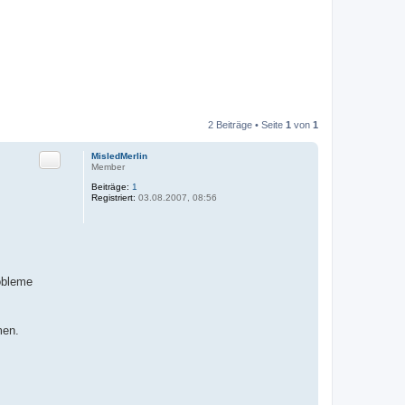
2 Beiträge • Seite
1
von
1
Zitat
MisledMerlin
Member
Beiträge:
1
Registriert:
03.08.2007, 08:56
robleme
men.