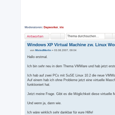
Moderatoren:
Dayworker
,
irix
Antworten
Windows XP Virtual Machine zw. Linux Wor
von
MisledMerlin
»
03.08.2007, 09:04
B
e
Hallo erstmal.
i
t
r
Ich bin sehr neu in dem Thema VMWare und hab jetzt erst
a
g
Ich hab auf zwei PCs mit SuSE Linux 10.2 die neue VMWare
Auf einem hab ich ohne Probleme jetzt eine virtuelle Masc
funktioniert hat.
Jetzt meine Frage. Gibt es die Möglichkeit diese virtue
Und wenn ja, dann wie.
Ich wäre wirklich sehr dankbar für eure Hilfe!