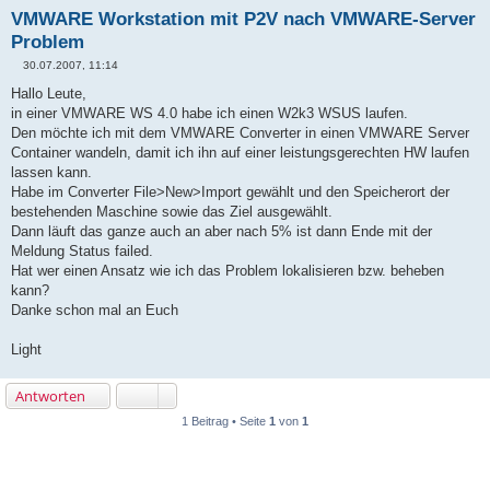
VMWARE Workstation mit P2V nach VMWARE-Server
Problem
30.07.2007, 11:14
B
e
Hallo Leute,
i
in einer VMWARE WS 4.0 habe ich einen W2k3 WSUS laufen.
t
r
Den möchte ich mit dem VMWARE Converter in einen VMWARE Server
a
Container wandeln, damit ich ihn auf einer leistungsgerechten HW laufen
g
lassen kann.
Habe im Converter File>New>Import gewählt und den Speicherort der
bestehenden Maschine sowie das Ziel ausgewählt.
Dann läuft das ganze auch an aber nach 5% ist dann Ende mit der
Meldung Status failed.
Hat wer einen Ansatz wie ich das Problem lokalisieren bzw. beheben
kann?
Danke schon mal an Euch
Light
Antworten
1 Beitrag • Seite
1
von
1