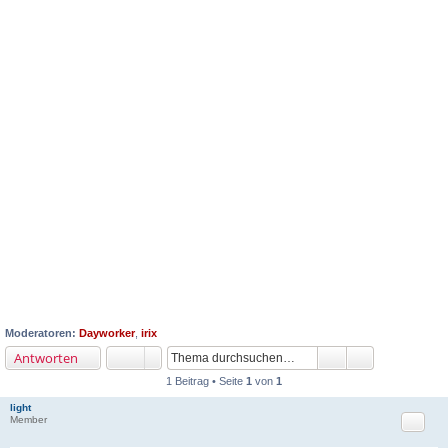
Moderatoren:
Dayworker
,
irix
Antworten
1 Beitrag • Seite
1
von
1
light
Zitat
Member