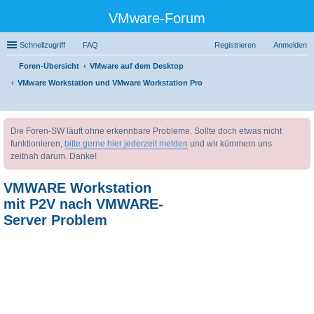
VMware-Forum
Schnellzugriff
FAQ
Registrieren
Anmelden
Foren-Übersicht
VMware auf dem Desktop
VMware Workstation und VMware Workstation Pro
uc
Die Foren-SW läuft ohne erkennbare Probleme. Sollte doch etwas nicht
he
funktionieren,
bitte gerne hier jederzeit melden
und wir kümmern uns
zeitnah darum. Danke!
VMWARE Workstation
mit P2V nach VMWARE-
Server Problem