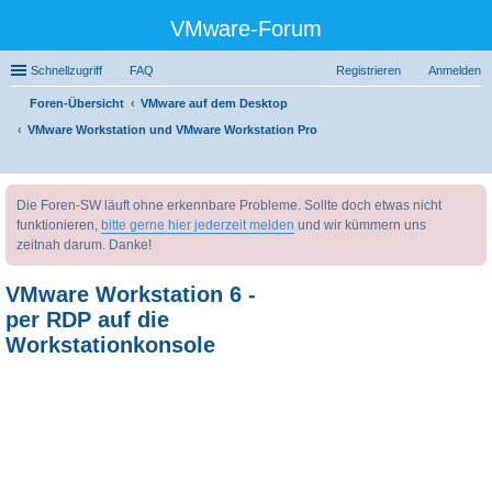
VMware-Forum
Schnellzugriff
FAQ
Registrieren
Anmelden
Foren-Übersicht
VMware auf dem Desktop
VMware Workstation und VMware Workstation Pro
uc
Die Foren-SW läuft ohne erkennbare Probleme. Sollte doch etwas nicht
he
funktionieren,
bitte gerne hier jederzeit melden
und wir kümmern uns
zeitnah darum. Danke!
VMware Workstation 6 -
per RDP auf die
Workstationkonsole