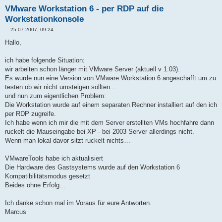
VMware Workstation 6 - per RDP auf die
Workstationkonsole
25.07.2007, 09:24
B
e
Hallo,
i
t
r
ich habe folgende Situation:
a
wir arbeiten schon länger mit VMware Server (aktuell v 1.03).
g
Es wurde nun eine Version von VMware Workstation 6 angeschafft um zu
testen ob wir nicht umsteigen sollten...
und nun zum eigentlichen Problem:
Die Workstation wurde auf einem separaten Rechner installiert auf den ich
per RDP zugreife.
Ich habe wenn ich mir die mit dem Server erstellten VMs hochfahre dann
ruckelt die Mauseingabe bei XP - bei 2003 Server allerdings nicht.
Wenn man lokal davor sitzt ruckelt nichts…
VMwareTools habe ich aktualisiert
Die Hardware des Gastsystems wurde auf den Workstation 6
Kompatibilitätsmodus gesetzt
Beides ohne Erfolg…
Ich danke schon mal im Voraus für eure Antworten.
Marcus