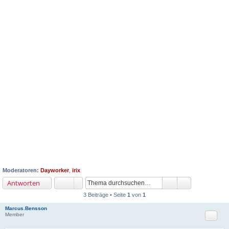
Moderatoren:
Dayworker
,
irix
Antworten
3 Beiträge • Seite
1
von
1
Marcus.Bensson
Zitat
Member