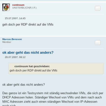
continuum
Zitat
UNSTERBLICH(R.I.P.)
25.07.2007, 14:45
B
e
geh doch per RDP direkt auf die VMs
i
t
r
a
g
Marcus.Bensson
Zitat
Member
ok aber geht das nicht anders?
26.07.2007, 08:12
B
e
i
continuum hat geschrieben:
t
geh doch per RDP direkt auf die VMs
r
a
g
ok aber geht das nicht anders?
Das ganze ist ein Testsystem mit ständig wechselnden VMs, die sich per
DHCP Adressen holen. Ständiger Wechsel von VMs und dem nach auch
MAC Adressen zieht auch einen ständigen Wechsel von IP-Adressen
nach sich.