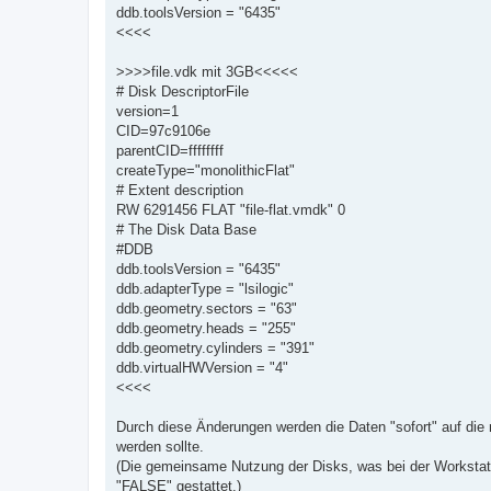
ddb.toolsVersion = "6435"
<<<<
>>>>file.vdk mit 3GB<<<<<
# Disk DescriptorFile
version=1
CID=97c9106e
parentCID=ffffffff
createType="monolithicFlat"
# Extent description
RW 6291456 FLAT "file-flat.vmdk" 0
# The Disk Data Base
#DDB
ddb.toolsVersion = "6435"
ddb.adapterType = "lsilogic"
ddb.geometry.sectors = "63"
ddb.geometry.heads = "255"
ddb.geometry.cylinders = "391"
ddb.virtualHWVersion = "4"
<<<<
Durch diese Änderungen werden die Daten "sofort" auf die
werden sollte.
(Die gemeinsame Nutzung der Disks, was bei der Workstation
"FALSE" gestattet.)