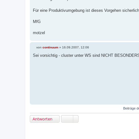
Für eine Produktivumgebung ist dieses Vorgehen sicherli
MfG
motzel
von
continuum
»
16.09.2007, 12:06
B
e
Sei vorsichtig - cluster unter WS sind NICHT BESONDERS
i
t
r
a
g
Beiträge d
Antworten