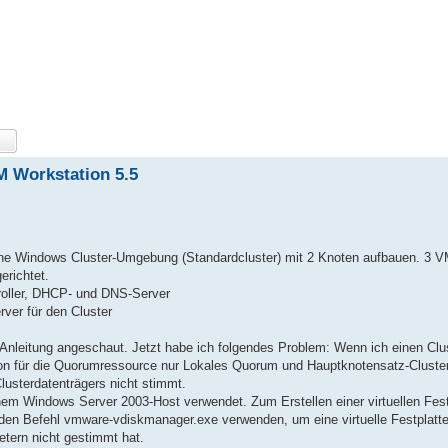
M Workstation 5.5
ine Windows Cluster-Umgebung (Standardcluster) mit 2 Knoten aufbauen. 3 V
erichtet.
roller, DHCP- und DNS-Server
ver für den Cluster
 Anleitung angeschaut. Jetzt habe ich folgendes Problem: Wenn ich einen Clus
ion für die Quorumressource nur Lokales Quorum und Hauptknotensatz-Clust
Clusterdatenträgers nicht stimmt.
m Windows Server 2003-Host verwendet. Zum Erstellen einer virtuellen Festp
 den Befehl vmware-vdiskmanager.exe verwenden, um eine virtuelle Festplatt
tern nicht gestimmt hat.