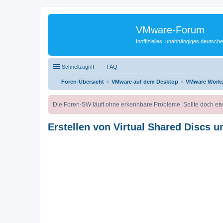
VMware-Forum
Inoffizielles, unabhängiges deuts
Schnellzugriff
FAQ
Foren-Übersicht
VMware auf dem Desktop
VMware Works
Die Foren-SW läuft ohne erkennbare Probleme. Sollte doch etw
Erstellen von Virtual Shared Discs u