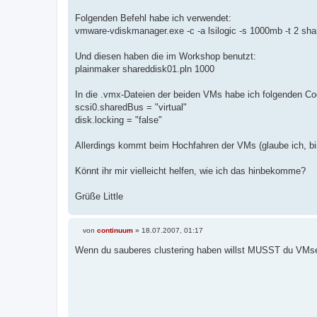
Folgenden Befehl habe ich verwendet:
vmware-vdiskmanager.exe -c -a lsilogic -s 1000mb -t 2 sh
Und diesen haben die im Workshop benutzt:
plainmaker shareddisk01.pln 1000
In die .vmx-Dateien der beiden VMs habe ich folgenden C
scsi0.sharedBus = "virtual"
disk.locking = "false"
Allerdings kommt beim Hochfahren der VMs (glaube ich, bin 
Könnt ihr mir vielleicht helfen, wie ich das hinbekomme?
Grüße Little
von
continuum
»
18.07.2007, 01:17
B
e
Wenn du sauberes clustering haben willst MUSST du VMse
i
t
r
a
g