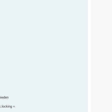
mieden
k.locking =