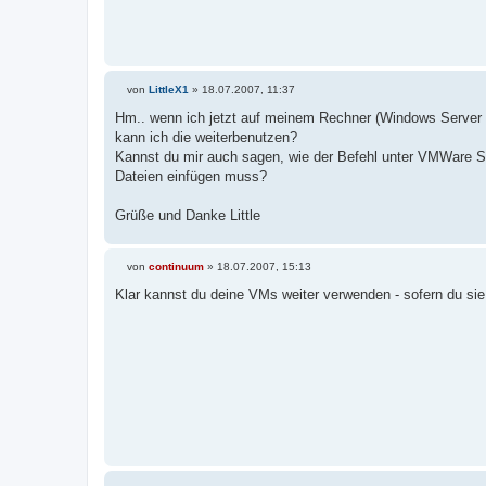
von
LittleX1
»
18.07.2007, 11:37
B
e
Hm.. wenn ich jetzt auf meinem Rechner (Windows Server 2
i
kann ich die weiterbenutzen?
t
r
Kannst du mir auch sagen, wie der Befehl unter VMWare Serv
a
Dateien einfügen muss?
g
Grüße und Danke Little
von
continuum
»
18.07.2007, 15:13
B
e
Klar kannst du deine VMs weiter verwenden - sofern du sie
i
t
r
a
g