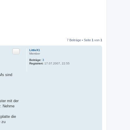
7 Beiträge • Seite
1
von
1
Zitat
LittleX1
Member
Beiträge:
3
Registriert:
17.07.2007, 22:55
Ms sind
ter mit der
er. Nehme
latte die
e zu