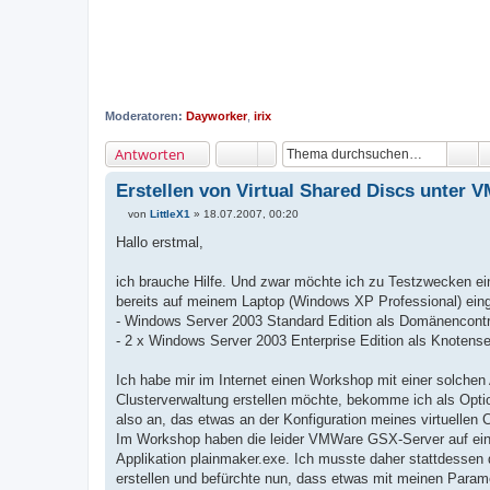
Moderatoren:
Dayworker
,
irix
Antworten
Erstellen von Virtual Shared Discs unter V
von
LittleX1
»
18.07.2007, 00:20
B
e
Hallo erstmal,
i
t
r
ich brauche Hilfe. Und zwar möchte ich zu Testzwecken e
a
bereits auf meinem Laptop (Windows XP Professional) eing
g
- Windows Server 2003 Standard Edition als Domänencont
- 2 x Windows Server 2003 Enterprise Edition als Knotenser
Ich habe mir im Internet einen Workshop mit einer solchen
Clusterverwaltung erstellen möchte, bekomme ich als Opt
also an, das etwas an der Konfiguration meines virtuellen 
Im Workshop haben die leider VMWare GSX-Server auf eine
Applikation plainmaker.exe. Ich musste daher stattdessen
erstellen und befürchte nun, dass etwas mit meinen Parame