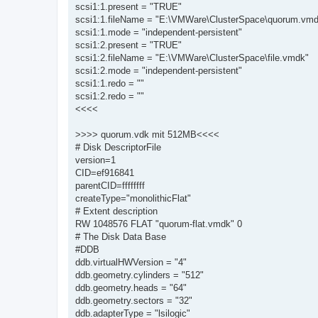
scsi1:1.present = "TRUE"
scsi1:1.fileName = "E:\VMWare\ClusterSpace\quorum.vm
scsi1:1.mode = "independent-persistent"
scsi1:2.present = "TRUE"
scsi1:2.fileName = "E:\VMWare\ClusterSpace\file.vmdk"
scsi1:2.mode = "independent-persistent"
scsi1:1.redo = ""
scsi1:2.redo = ""
<<<<
>>>> quorum.vdk mit 512MB<<<<
# Disk DescriptorFile
version=1
CID=ef916841
parentCID=ffffffff
createType="monolithicFlat"
# Extent description
RW 1048576 FLAT "quorum-flat.vmdk" 0
# The Disk Data Base
#DDB
ddb.virtualHWVersion = "4"
ddb.geometry.cylinders = "512"
ddb.geometry.heads = "64"
ddb.geometry.sectors = "32"
ddb.adapterType = "lsilogic"