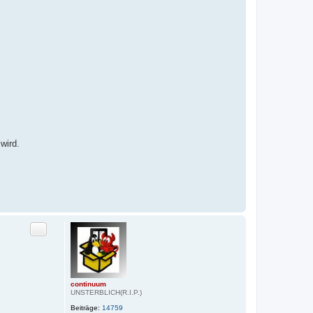
wird.
Zitat
continuum
UNSTERBLICH(R.I.P.)
Beiträge:
14759