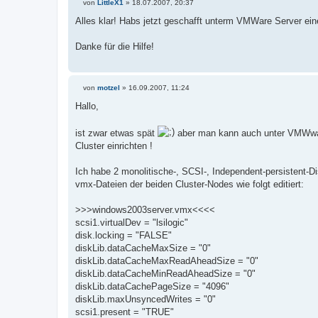
von
LittleX1
»
18.07.2007, 20:37
B
e
Alles klar! Habs jetzt geschafft unterm VMWare Server ein
i
t
r
Danke für die Hilfe!
a
g
von
motzel
»
16.09.2007, 11:24
B
e
Hallo,
i
t
r
ist zwar etwas spät
aber man kann auch unter VMWware 
a
Cluster einrichten !
g
Ich habe 2 monolitische-, SCSI-, Independent-persistent-Di
vmx-Dateien der beiden Cluster-Nodes wie folgt editiert:
>>>windows2003server.vmx<<<<
scsi1.virtualDev = "lsilogic"
disk.locking = "FALSE"
diskLib.dataCacheMaxSize = "0"
diskLib.dataCacheMaxReadAheadSize = "0"
diskLib.dataCacheMinReadAheadSize = "0"
diskLib.dataCachePageSize = "4096"
diskLib.maxUnsyncedWrites = "0"
scsi1.present = "TRUE"