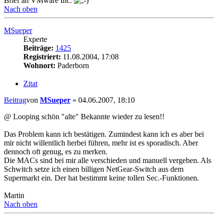
Brief an VMware Inc.
Nach oben
MSueper
Experte
Beiträge:
1425
Registriert:
11.08.2004, 17:08
Wohnort:
Paderborn
Zitat
Beitrag
von
MSueper
»
04.06.2007, 18:10
@ Looping schön "alte" Bekannte wieder zu lesen!!
Das Problem kann ich bestätigen. Zumindest kann ich es aber bei
mir nicht willentlich herbei führen, mehr ist es sporadisch. Aber
dennoch oft genug, es zu merken.
Die MACs sind bei mir alle verschieden und manuell vergeben. Als
Schwitch setze ich einen billigen NetGear-Switch aus dem
Supermarkt ein. Der hat bestimmt keine tollen Sec.-Funktionen.
Martin
Nach oben