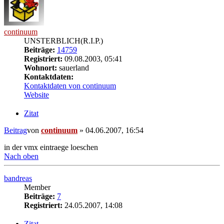
continuum
UNSTERBLICH(R.I.P.)
Beiträge:
14759
Registriert:
09.08.2003, 05:41
Wohnort:
sauerland
Kontaktdaten:
Kontaktdaten von continuum
Website
Zitat
Beitrag
von
continuum
»
04.06.2007, 16:54
in der vmx eintraege loeschen
Nach oben
bandreas
Member
Beiträge:
7
Registriert:
24.05.2007, 14:08
Zitat