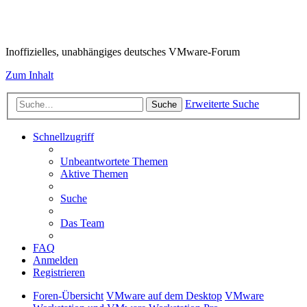
VMware-Forum
Inoffizielles, unabhängiges deutsches VMware-Forum
Zum Inhalt
Erweiterte Suche
Suche
Schnellzugriff
Unbeantwortete Themen
Aktive Themen
Suche
Das Team
FAQ
Anmelden
Registrieren
Foren-Übersicht
VMware auf dem Desktop
VMware