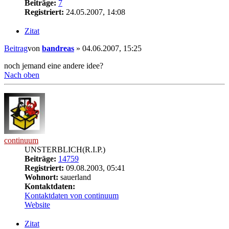
Beiträge:
7
Registriert:
24.05.2007, 14:08
Zitat
Beitrag
von
bandreas
»
04.06.2007, 15:25
noch jemand eine andere idee?
Nach oben
continuum
UNSTERBLICH(R.I.P.)
Beiträge:
14759
Registriert:
09.08.2003, 05:41
Wohnort:
sauerland
Kontaktdaten:
Kontaktdaten von continuum
Website
Zitat