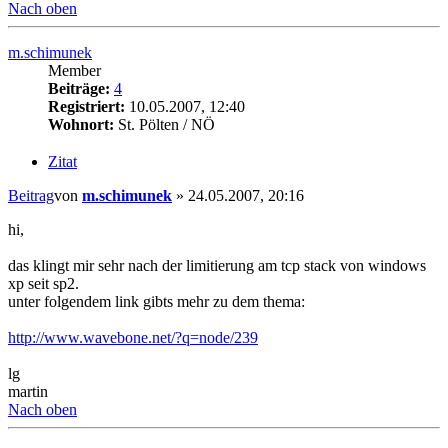
Nach oben
m.schimunek
Member
Beiträge:
4
Registriert:
10.05.2007, 12:40
Wohnort:
St. Pölten / NÖ
Zitat
Beitrag
von
m.schimunek
»
24.05.2007, 20:16
hi,
das klingt mir sehr nach der limitierung am tcp stack von windows
xp seit sp2.
unter folgendem link gibts mehr zu dem thema:
http://www.wavebone.net/?q=node/239
lg
martin
Nach oben