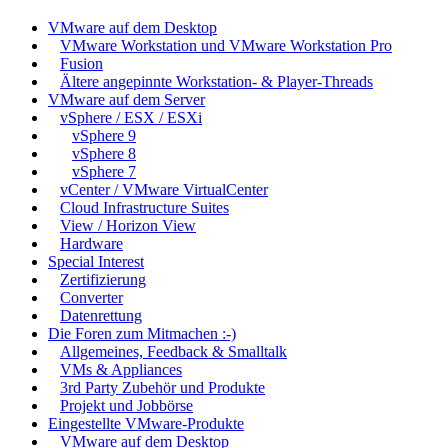
VMware auf dem Desktop
VMware Workstation und VMware Workstation Pro
Fusion
Ältere angepinnte Workstation- & Player-Threads
VMware auf dem Server
vSphere / ESX / ESXi
vSphere 9
vSphere 8
vSphere 7
vCenter / VMware VirtualCenter
Cloud Infrastructure Suites
View / Horizon View
Hardware
Special Interest
Zertifizierung
Converter
Datenrettung
Die Foren zum Mitmachen :-)
Allgemeines, Feedback & Smalltalk
VMs & Appliances
3rd Party Zubehör und Produkte
Projekt und Jobbörse
Eingestellte VMware-Produkte
VMware auf dem Desktop