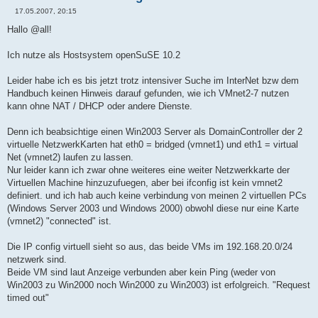
17.05.2007, 20:15
B
e
Hallo @all!
i
t
r
Ich nutze als Hostsystem openSuSE 10.2
a
g
Leider habe ich es bis jetzt trotz intensiver Suche im InterNet bzw dem
Handbuch keinen Hinweis darauf gefunden, wie ich VMnet2-7 nutzen
kann ohne NAT / DHCP oder andere Dienste.
Denn ich beabsichtige einen Win2003 Server als DomainController der 2
virtuelle NetzwerkKarten hat eth0 = bridged (vmnet1) und eth1 = virtual
Net (vmnet2) laufen zu lassen.
Nur leider kann ich zwar ohne weiteres eine weiter Netzwerkkarte der
Virtuellen Machine hinzuzufuegen, aber bei ifconfig ist kein vmnet2
definiert. und ich hab auch keine verbindung von meinen 2 virtuellen PCs
(Windows Server 2003 und Windows 2000) obwohl diese nur eine Karte
(vmnet2) "connected" ist.
Die IP config virtuell sieht so aus, das beide VMs im 192.168.20.0/24
netzwerk sind.
Beide VM sind laut Anzeige verbunden aber kein Ping (weder von
Win2003 zu Win2000 noch Win2000 zu Win2003) ist erfolgreich. "Request
timed out"