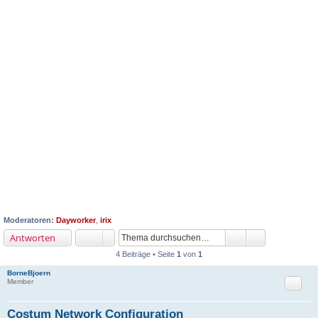
Moderatoren:
Dayworker
,
irix
Antworten
4 Beiträge • Seite
1
von
1
BorneBjoern
Zitat
Member
Costum Network Configuration