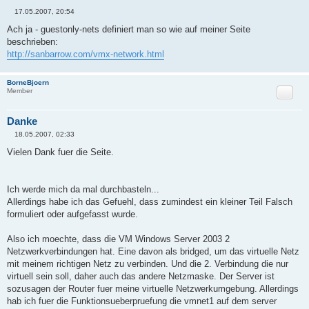
17.05.2007, 20:54
B
e
Ach ja - guestonly-nets definiert man so wie auf meiner Seite
i
beschrieben:
t
r
http://sanbarrow.com/vmx-network.html
a
g
BorneBjoern
Zitat
Member
Danke
18.05.2007, 02:33
B
e
Vielen Dank fuer die Seite.
i
t
r
a
Ich werde mich da mal durchbasteln...
g
Allerdings habe ich das Gefuehl, dass zumindest ein kleiner Teil Falsch
formuliert oder aufgefasst wurde.
Also ich moechte, dass die VM Windows Server 2003 2
Netzwerkverbindungen hat. Eine davon als bridged, um das virtuelle Netz
mit meinem richtigen Netz zu verbinden. Und die 2. Verbindung die nur
virtuell sein soll, daher auch das andere Netzmaske. Der Server ist
sozusagen der Router fuer meine virtuelle Netzwerkumgebung. Allerdings
hab ich fuer die Funktionsueberpruefung die vmnet1 auf dem server