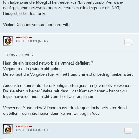
Ich habe zwar die Moeglichkeit ueber /usr/bin/perl /usr/bin/vmware-
config.pl neue netzwerkkarten zu erstellen allerdings nur als NAT,
Bridged, oder Host-only.
Vielen Dank im Voraus fuer eure Hilfe.
continuum
Zitat
UNSTERBLICH(R.I.P.)
17.05.2007, 20:52
B
e
Hast du ein bridged network als vmnet1 definiert ?
i
Vergiss es -das wird nicht gehen.
t
r
Du solltest die Vorgaben fuer vmnet1 und vmnet8 unbedingt beibehalten.
a
g
Ansonsten kannst du die unkonfigurierten guest-only vmnets verwenden.
Da sie aber in keiner Weise mit dem Host Kontakt haben - kannst du
logischerweise auch nicht vom Host aus anpingen.
Verwendet Suse udev ? Dann musst du die guestonly nets von Hand
erstellen - denn sie haben dann keinen Eintrag in /dev
continuum
Zitat
UNSTERBLICH(R.I.P.)