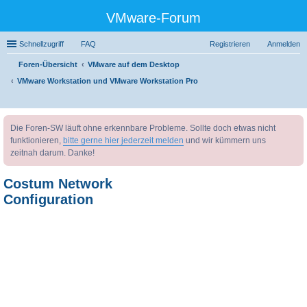
VMware-Forum
Schnellzugriff
FAQ
Registrieren
Anmelden
Foren-Übersicht
VMware auf dem Desktop
VMware Workstation und VMware Workstation Pro
uc
Die Foren-SW läuft ohne erkennbare Probleme. Sollte doch etwas nicht
he
funktionieren,
bitte gerne hier jederzeit melden
und wir kümmern uns
zeitnah darum. Danke!
Costum Network
Configuration