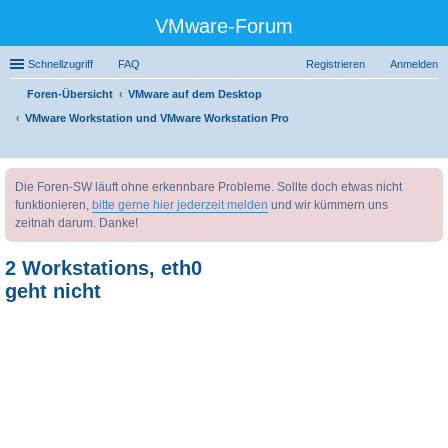
VMware-Forum
Schnellzugriff
FAQ
Registrieren
Anmelden
Foren-Übersicht
VMware auf dem Desktop
VMware Workstation und VMware Workstation Pro
uc
Die Foren-SW läuft ohne erkennbare Probleme. Sollte doch etwas nicht
he
funktionieren,
bitte gerne hier jederzeit melden
und wir kümmern uns
zeitnah darum. Danke!
2 Workstations, eth0
geht nicht