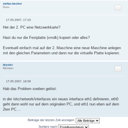
stefan.becker
Zitat
Guru
17.05.2007, 17:23
B
e
Het der 2. PC eine Netzwerkkarte?
i
t
r
Hast du nur die Festplatte (vmdk) kopiert oder alles?
a
g
Eventuell einfach mal auf der 2. Maschine eine neue Maschine anlegen
mit den gleichen Parametern und dann nur die virtuelle Platte kopieren.
drysler
Zitat
Member
17.05.2007, 18:59
B
e
Hab das Problem soeben gelöst:
i
t
r
in der /etc/network/interfaces ein neues interface eth1 definieren, eth0
a
geht dann wohl nur auf dem originalen PC, und eth1 nun eben auf dem
g
2ten PC....
Beiträge der letzten Zeit anzeigen:
Sortiere nach