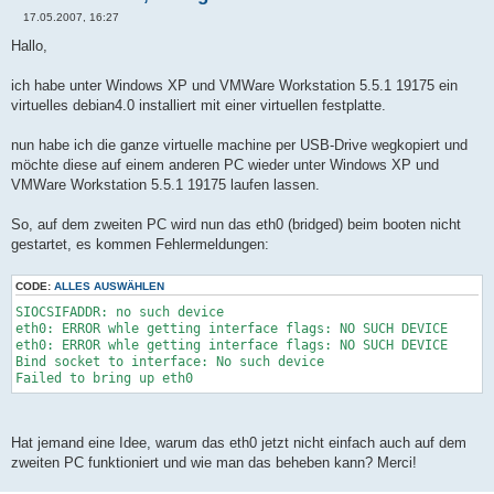
17.05.2007, 16:27
B
e
Hallo,
i
t
r
ich habe unter Windows XP und VMWare Workstation 5.5.1 19175 ein
a
virtuelles debian4.0 installiert mit einer virtuellen festplatte.
g
nun habe ich die ganze virtuelle machine per USB-Drive wegkopiert und
möchte diese auf einem anderen PC wieder unter Windows XP und
VMWare Workstation 5.5.1 19175 laufen lassen.
So, auf dem zweiten PC wird nun das eth0 (bridged) beim booten nicht
gestartet, es kommen Fehlermeldungen:
CODE:
ALLES AUSWÄHLEN
SIOCSIFADDR: no such device
eth0: ERROR whle getting interface flags: NO SUCH DEVICE
eth0: ERROR whle getting interface flags: NO SUCH DEVICE
Bind socket to interface: No such device
Failed to bring up eth0
Hat jemand eine Idee, warum das eth0 jetzt nicht einfach auch auf dem
zweiten PC funktioniert und wie man das beheben kann? Merci!