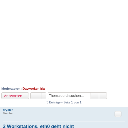
Moderatoren:
Dayworker
,
irix
Antworten
3 Beiträge • Seite
1
von
1
drysler
Zitat
Member
2 Workstations, eth0 geht nicht