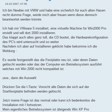
24.02.2007, 07:56
B
e
Ich bin Newbie mit VMW und habe eine sicherlich für euch alten Hasen
i
recht dumme Frage, würde mich aber freuen wenn diese dennoch
t
r
beantwortet werden könnte.
a
g
Ich hab mir VWware 5 installiert, eine virtuelle Machine für Win2000 Pro
erstellt und will dort 2000 installieren.
Das klappt auch alles ganz toll, die CD bootet, die Hardwarekonfiguration
des PC's wird untersucht und so weiter.
Nachdem ich aber auf Installieren geklickt habe bekomme ich die
Meldung :
Es wurde festgestellt das die Festplatte neu ist, oder deren Daten
gelöscht wurden oder das der Computer ein Betriebssystem ausführt
welches mit Win 2000 nicht kompatibel ist.
usw., dann die Auswahl
Drücken Sie die I-Taste: Vorsicht alle Daten die sich auf der
Startfestplatte befinden werden gelöscht.
Jetzt meine Frage ist das normal oder kann ich bedenkenlos die
Installation mit I fortsetzen.
Mein eigentliches Betriebssystem ist übrigends Win XP Pro