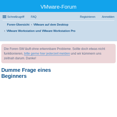
VMware-Forum
Schnellzugriff
FAQ
Registrieren
Anmelden
Foren-Übersicht
VMware auf dem Desktop
VMware Workstation und VMware Workstation Pro
uc
Die Foren-SW läuft ohne erkennbare Probleme. Sollte doch etwas nicht
he
funktionieren,
bitte gerne hier jederzeit melden
und wir kümmern uns
zeitnah darum. Danke!
Dumme Frage eines
Beginners