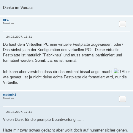
Danke im Vorraus
RFZ
Zitat
Member
24.02.2007, 11:31
B
e
Du hast dem Virtuellen PC eine virtuelle Festplatte zugewiesen, oder?
i
Das siehst ja in der Konfiguration des virtuellen PCs. Diese virtuelle
t
r
Festplatte ist natürlich "Fabrikneu" und muss erstmal partitioniert und
a
formatiert werden. Somit: Ja, es ist normal.
g
Ich kann aber verstehn dass dir das erstmal bissal angst macht
Aber
wie gesagt, ist ja nicht deine echte Festplatte die formatiert wird, nur die
Virtuelle.
madmix1
Zitat
Member
24.02.2007, 17:41
B
e
Vielen Dank für die prompte Beantwortung.......
i
t
r
Hatte mir zwar sowas gedacht aber wollt doch auf nummer sicher gehen.
a