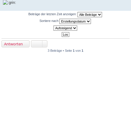
g
Beiträge der letzten Zeit anzeigen:
Sortiere nach
Antworten
3 Beiträge • Seite
1
von
1