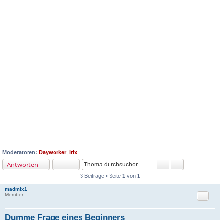
Moderatoren:
Dayworker
,
irix
Antworten
3 Beiträge • Seite
1
von
1
madmix1
Zitat
Member
Dumme Frage eines Beginners