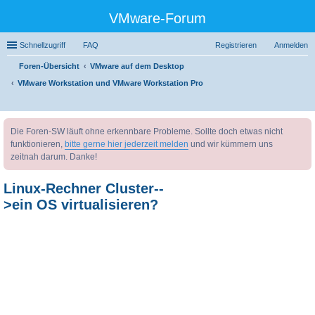
VMware-Forum
Schnellzugriff
FAQ
Registrieren
Anmelden
Foren-Übersicht
VMware auf dem Desktop
VMware Workstation und VMware Workstation Pro
uc
Die Foren-SW läuft ohne erkennbare Probleme. Sollte doch etwas nicht
he
funktionieren,
bitte gerne hier jederzeit melden
und wir kümmern uns
zeitnah darum. Danke!
Linux-Rechner Cluster--
>ein OS virtualisieren?