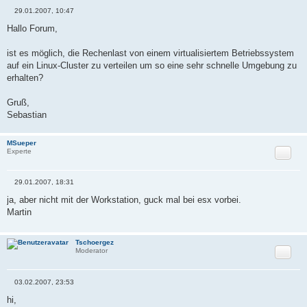
29.01.2007, 10:47
B
e
Hallo Forum,
i
t
r
ist es möglich, die Rechenlast von einem virtualisiertem Betriebssystem
a
auf ein Linux-Cluster zu verteilen um so eine sehr schnelle Umgebung zu
g
erhalten?
Gruß,
Sebastian
MSueper
Zitat
Experte
29.01.2007, 18:31
B
e
ja, aber nicht mit der Workstation, guck mal bei esx vorbei.
i
Martin
t
r
a
g
Tschoergez
Zitat
Moderator
03.02.2007, 23:53
B
e
hi,
i