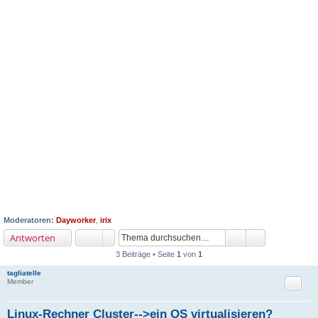
Moderatoren:
Dayworker
,
irix
Antworten
3 Beiträge • Seite
1
von
1
tagliatelle
Zitat
Member
Linux-Rechner Cluster-->ein OS virtualisieren?