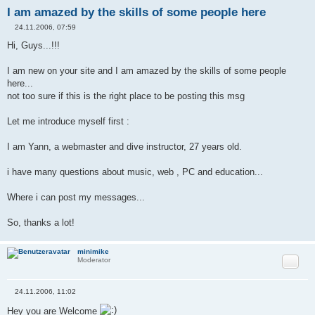
I am amazed by the skills of some people here
24.11.2006, 07:59
B
e
Hi, Guys...!!!
i
t
r
I am new on your site and I am amazed by the skills of some people
a
here...
g
not too sure if this is the right place to be posting this msg
Let me introduce myself first :
I am Yann, a webmaster and dive instructor, 27 years old.
i have many questions about music, web , PC and education...
Where i can post my messages...
So, thanks a lot!
minimike
Zitat
Moderator
24.11.2006, 11:02
B
e
Hey you are Welcome
i