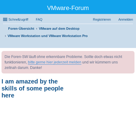
VMware-Forum
Schnellzugriff
FAQ
Registrieren
Anmelden
Foren-Übersicht
VMware auf dem Desktop
VMware Workstation und VMware Workstation Pro
uc
Die Foren-SW läuft ohne erkennbare Probleme. Sollte doch etwas nicht
he
funktionieren,
bitte gerne hier jederzeit melden
und wir kümmern uns
zeitnah darum. Danke!
I am amazed by the
skills of some people
here