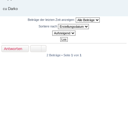
t
r
cu Darko
a
g
Beiträge der letzten Zeit anzeigen:
Sortiere nach
Antworten
2 Beiträge • Seite
1
von
1