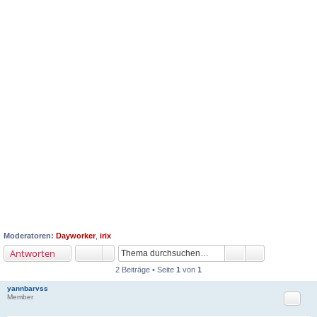
Moderatoren:
Dayworker
,
irix
Antworten
2 Beiträge • Seite
1
von
1
yannbarvss
Zitat
Member