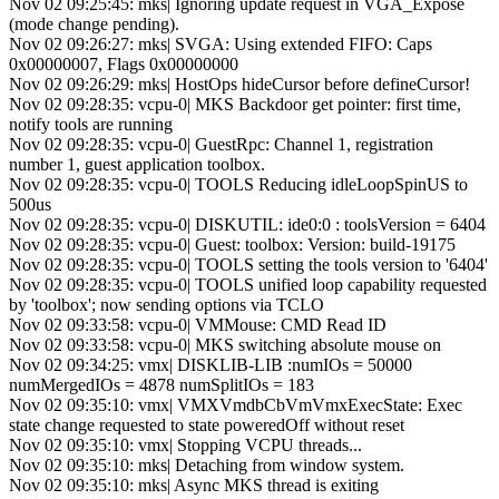
Nov 02 09:25:45: mks| Ignoring update request in VGA_Expose
(mode change pending).
Nov 02 09:26:27: mks| SVGA: Using extended FIFO: Caps
0x00000007, Flags 0x00000000
Nov 02 09:26:29: mks| HostOps hideCursor before defineCursor!
Nov 02 09:28:35: vcpu-0| MKS Backdoor get pointer: first time,
notify tools are running
Nov 02 09:28:35: vcpu-0| GuestRpc: Channel 1, registration
number 1, guest application toolbox.
Nov 02 09:28:35: vcpu-0| TOOLS Reducing idleLoopSpinUS to
500us
Nov 02 09:28:35: vcpu-0| DISKUTIL: ide0:0 : toolsVersion = 6404
Nov 02 09:28:35: vcpu-0| Guest: toolbox: Version: build-19175
Nov 02 09:28:35: vcpu-0| TOOLS setting the tools version to '6404'
Nov 02 09:28:35: vcpu-0| TOOLS unified loop capability requested
by 'toolbox'; now sending options via TCLO
Nov 02 09:33:58: vcpu-0| VMMouse: CMD Read ID
Nov 02 09:33:58: vcpu-0| MKS switching absolute mouse on
Nov 02 09:34:25: vmx| DISKLIB-LIB :numIOs = 50000
numMergedIOs = 4878 numSplitIOs = 183
Nov 02 09:35:10: vmx| VMXVmdbCbVmVmxExecState: Exec
state change requested to state poweredOff without reset
Nov 02 09:35:10: vmx| Stopping VCPU threads...
Nov 02 09:35:10: mks| Detaching from window system.
Nov 02 09:35:10: mks| Async MKS thread is exiting