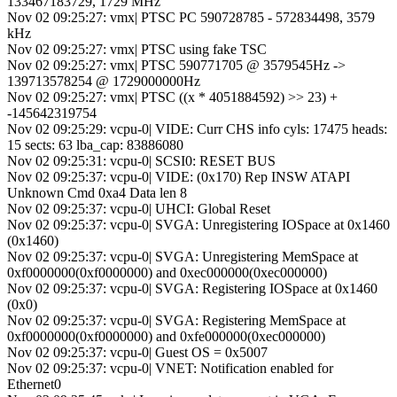
133467183729, 1729 MHz
Nov 02 09:25:27: vmx| PTSC PC 590728785 - 572834498, 3579
kHz
Nov 02 09:25:27: vmx| PTSC using fake TSC
Nov 02 09:25:27: vmx| PTSC 590771705 @ 3579545Hz ->
139713578254 @ 1729000000Hz
Nov 02 09:25:27: vmx| PTSC ((x * 4051884592) >> 23) +
-145642319754
Nov 02 09:25:29: vcpu-0| VIDE: Curr CHS info cyls: 17475 heads:
15 sects: 63 lba_cap: 83886080
Nov 02 09:25:31: vcpu-0| SCSI0: RESET BUS
Nov 02 09:25:37: vcpu-0| VIDE: (0x170) Rep INSW ATAPI
Unknown Cmd 0xa4 Data len 8
Nov 02 09:25:37: vcpu-0| UHCI: Global Reset
Nov 02 09:25:37: vcpu-0| SVGA: Unregistering IOSpace at 0x1460
(0x1460)
Nov 02 09:25:37: vcpu-0| SVGA: Unregistering MemSpace at
0xf0000000(0xf0000000) and 0xec000000(0xec000000)
Nov 02 09:25:37: vcpu-0| SVGA: Registering IOSpace at 0x1460
(0x0)
Nov 02 09:25:37: vcpu-0| SVGA: Registering MemSpace at
0xf0000000(0xf0000000) and 0xfe000000(0xec000000)
Nov 02 09:25:37: vcpu-0| Guest OS = 0x5007
Nov 02 09:25:37: vcpu-0| VNET: Notification enabled for
Ethernet0