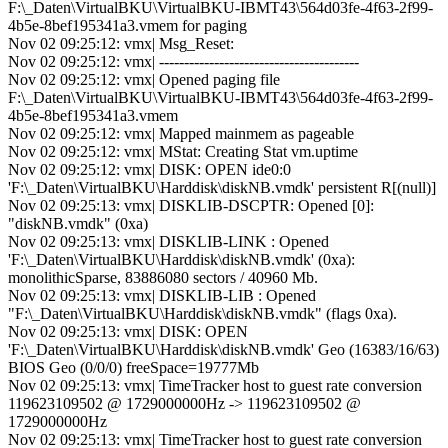
F:\_Daten\VirtualBKU\VirtualBKU-IBMT43\564d03fe-4f63-2f99-
4b5e-8bef195341a3.vmem for paging
Nov 02 09:25:12: vmx| Msg_Reset:
Nov 02 09:25:12: vmx| ----------------------------------------
Nov 02 09:25:12: vmx| Opened paging file
F:\_Daten\VirtualBKU\VirtualBKU-IBMT43\564d03fe-4f63-2f99-
4b5e-8bef195341a3.vmem
Nov 02 09:25:12: vmx| Mapped mainmem as pageable
Nov 02 09:25:12: vmx| MStat: Creating Stat vm.uptime
Nov 02 09:25:12: vmx| DISK: OPEN ide0:0
'F:\_Daten\VirtualBKU\Harddisk\diskNB.vmdk' persistent R[(null)]
Nov 02 09:25:13: vmx| DISKLIB-DSCPTR: Opened [0]:
"diskNB.vmdk" (0xa)
Nov 02 09:25:13: vmx| DISKLIB-LINK : Opened
'F:\_Daten\VirtualBKU\Harddisk\diskNB.vmdk' (0xa):
monolithicSparse, 83886080 sectors / 40960 Mb.
Nov 02 09:25:13: vmx| DISKLIB-LIB : Opened
"F:\_Daten\VirtualBKU\Harddisk\diskNB.vmdk" (flags 0xa).
Nov 02 09:25:13: vmx| DISK: OPEN
'F:\_Daten\VirtualBKU\Harddisk\diskNB.vmdk' Geo (16383/16/63)
BIOS Geo (0/0/0) freeSpace=19777Mb
Nov 02 09:25:13: vmx| TimeTracker host to guest rate conversion
119623109502 @ 1729000000Hz -> 119623109502 @
1729000000Hz
Nov 02 09:25:13: vmx| TimeTracker host to guest rate conversion