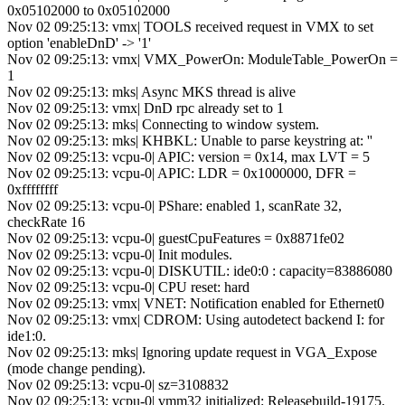
0x05102000 to 0x05102000
Nov 02 09:25:13: vmx| TOOLS received request in VMX to set
option 'enableDnD' -> '1'
Nov 02 09:25:13: vmx| VMX_PowerOn: ModuleTable_PowerOn =
1
Nov 02 09:25:13: mks| Async MKS thread is alive
Nov 02 09:25:13: vmx| DnD rpc already set to 1
Nov 02 09:25:13: mks| Connecting to window system.
Nov 02 09:25:13: mks| KHBKL: Unable to parse keystring at: ''
Nov 02 09:25:13: vcpu-0| APIC: version = 0x14, max LVT = 5
Nov 02 09:25:13: vcpu-0| APIC: LDR = 0x1000000, DFR =
0xffffffff
Nov 02 09:25:13: vcpu-0| PShare: enabled 1, scanRate 32,
checkRate 16
Nov 02 09:25:13: vcpu-0| guestCpuFeatures = 0x8871fe02
Nov 02 09:25:13: vcpu-0| Init modules.
Nov 02 09:25:13: vcpu-0| DISKUTIL: ide0:0 : capacity=83886080
Nov 02 09:25:13: vcpu-0| CPU reset: hard
Nov 02 09:25:13: vmx| VNET: Notification enabled for Ethernet0
Nov 02 09:25:13: vmx| CDROM: Using autodetect backend I: for
ide1:0.
Nov 02 09:25:13: mks| Ignoring update request in VGA_Expose
(mode change pending).
Nov 02 09:25:13: vcpu-0| sz=3108832
Nov 02 09:25:13: vcpu-0| vmm32 initialized: Releasebuild-19175.