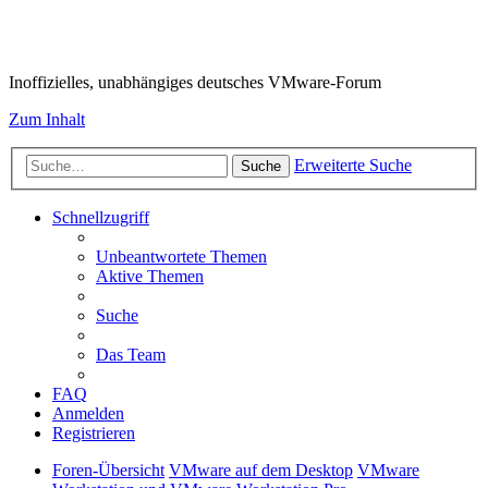
VMware-Forum
Inoffizielles, unabhängiges deutsches VMware-Forum
Zum Inhalt
Erweiterte Suche
Suche
Schnellzugriff
Unbeantwortete Themen
Aktive Themen
Suche
Das Team
FAQ
Anmelden
Registrieren
Foren-Übersicht
VMware auf dem Desktop
VMware