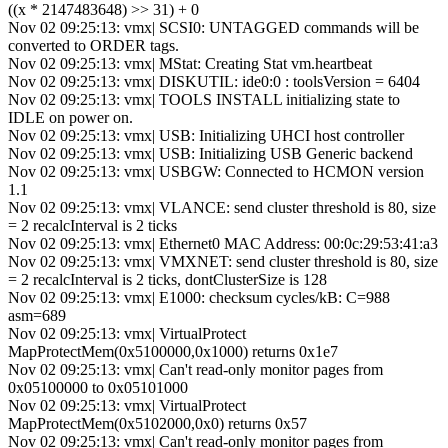
((x * 2147483648) >> 31) + 0
Nov 02 09:25:13: vmx| SCSI0: UNTAGGED commands will be
converted to ORDER tags.
Nov 02 09:25:13: vmx| MStat: Creating Stat vm.heartbeat
Nov 02 09:25:13: vmx| DISKUTIL: ide0:0 : toolsVersion = 6404
Nov 02 09:25:13: vmx| TOOLS INSTALL initializing state to
IDLE on power on.
Nov 02 09:25:13: vmx| USB: Initializing UHCI host controller
Nov 02 09:25:13: vmx| USB: Initializing USB Generic backend
Nov 02 09:25:13: vmx| USBGW: Connected to HCMON version
1.1
Nov 02 09:25:13: vmx| VLANCE: send cluster threshold is 80, size
= 2 recalcInterval is 2 ticks
Nov 02 09:25:13: vmx| Ethernet0 MAC Address: 00:0c:29:53:41:a3
Nov 02 09:25:13: vmx| VMXNET: send cluster threshold is 80, size
= 2 recalcInterval is 2 ticks, dontClusterSize is 128
Nov 02 09:25:13: vmx| E1000: checksum cycles/kB: C=988
asm=689
Nov 02 09:25:13: vmx| VirtualProtect
MapProtectMem(0x5100000,0x1000) returns 0x1e7
Nov 02 09:25:13: vmx| Can't read-only monitor pages from
0x05100000 to 0x05101000
Nov 02 09:25:13: vmx| VirtualProtect
MapProtectMem(0x5102000,0x0) returns 0x57
Nov 02 09:25:13: vmx| Can't read-only monitor pages from