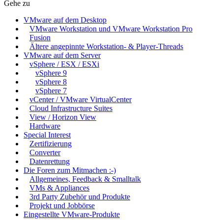
Gehe zu
VMware auf dem Desktop
VMware Workstation und VMware Workstation Pro
Fusion
Ältere angepinnte Workstation- & Player-Threads
VMware auf dem Server
vSphere / ESX / ESXi
vSphere 9
vSphere 8
vSphere 7
vCenter / VMware VirtualCenter
Cloud Infrastructure Suites
View / Horizon View
Hardware
Special Interest
Zertifizierung
Converter
Datenrettung
Die Foren zum Mitmachen :-)
Allgemeines, Feedback & Smalltalk
VMs & Appliances
3rd Party Zubehör und Produkte
Projekt und Jobbörse
Eingestellte VMware-Produkte