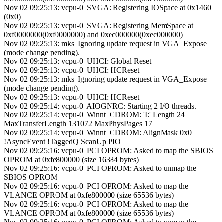
Nov 02 09:25:13: vcpu-0| SVGA: Registering IOSpace at 0x1460
(0x0)
Nov 02 09:25:13: vcpu-0| SVGA: Registering MemSpace at
0xf0000000(0xf0000000) and 0xec000000(0xec000000)
Nov 02 09:25:13: mks| Ignoring update request in VGA_Expose
(mode change pending).
Nov 02 09:25:13: vcpu-0| UHCI: Global Reset
Nov 02 09:25:13: vcpu-0| UHCI: HCReset
Nov 02 09:25:13: mks| Ignoring update request in VGA_Expose
(mode change pending).
Nov 02 09:25:13: vcpu-0| UHCI: HCReset
Nov 02 09:25:14: vcpu-0| AIOGNRC: Starting 2 I/O threads.
Nov 02 09:25:14: vcpu-0| Winnt_CDROM: 'I:' Length 24
MaxTransferLength 131072 MaxPhysPages 17
Nov 02 09:25:14: vcpu-0| Winnt_CDROM: AlignMask 0x0
!AsyncEvent !TaggedQ ScanUp PIO
Nov 02 09:25:16: vcpu-0| PCI OPROM: Asked to map the SBIOS
OPROM at 0xfe800000 (size 16384 bytes)
Nov 02 09:25:16: vcpu-0| PCI OPROM: Asked to unmap the
SBIOS OPROM
Nov 02 09:25:16: vcpu-0| PCI OPROM: Asked to map the
VLANCE OPROM at 0xfe800000 (size 65536 bytes)
Nov 02 09:25:16: vcpu-0| PCI OPROM: Asked to map the
VLANCE OPROM at 0xfe800000 (size 65536 bytes)
Nov 02 09:25:16: vcpu-0| PCI OPROM: Asked to unmap the