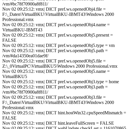
/vm/#bc78f70900a8f811/
Nov 02 09:25:12: vmx| DICT pref.ws.openedObj4.file =
F:\_Daten\VirtualBKU\VirtualBKU-IBMT43\Windows 2000
Professional.vmx
Nov 02 09:25:12: vmx| DICT pref.ws.openedObj4.name =
VirtualBKU-IBMT43
Nov 02 09:25:12: vmx| DICT pref.ws.openedObj5.present =
FALSE
Nov 02 09:25:12: vmx| DICT pref.ws.openedObj5.type = vm
Nov 02 09:25:12: vmx| DICT pref.ws.openedObj5.path =
/vm/#da14350ea01dae9f/
Nov 02 09:25:12: vmx| DICT pref.ws.openedObj5.file =
Z:\_0VirtualPC\VirtualBKU5\Windows 2000 Professional.vmx
Nov 02 09:25:12: vmx| DICT pref.ws.openedObj5.name =
VirtualBKU5
Nov 02 09:25:12: vmx| DICT pref.ws.openedObj3.type = home
Nov 02 09:25:12: vmx| DICT pref.ws.openedObj3.path =
/vm/#bc78f70900a8f811/
Nov 02 09:25:12: vmx| DICT pref.ws.openedObj3.file =
F:\_Daten\VirtualBKU\VirtualBKU-IBMT43\Windows 2000
Professional.vmx
Nov 02 09:25:12: vmx| DICT hint.hostWin32.cpuSpeedMismatch =
FALSE
Nov 02 09:25:12: vmx| DICT hint.leaveFullScreen = FALSE
Nov 02 09:25:12: vmx| DICT webUpdate.checkLast = 1161070865