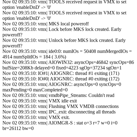
Nov 02 09:35:10: vmx| TOOLS received request in VMX to set
option 'enableDnD' -> '0'
Nov 02 09:35:10: vmx| TOOLS received request in VMX to set
option 'enableDnD' -> '0'
Nov 02 09:35:10: vmx| MKS local poweroff
Nov 02 09:35:10: vmx| Lock before MKS lock created. Early
poweroff?
Nov 02 09:35:10: vmx| Unlock before MKS lock created. Early
poweroff?
Nov 02 09:35:10: vmx| ide0:0: numIOs = 50408 numMergedIOs =
4914 numSplitIOs = 184 ( 3.6%)
Nov 02 09:35:10: vmx| AIOWIN32: asyncOps=46842 syncOps=86
bufSize=208Kb delayed=0 fixed=4223 sgOp=37234 sgOn=1
Nov 02 09:35:10: IO#1| AIOGNRC: thread #1 exiting (171)
Nov 02 09:35:10: IO#0| AIOGNRC: thread #0 exiting (172)
Nov 02 09:35:10: vmx| AIOGNRC: asyncOps=0 syncOps=0
maxPending=0 maxCompleted=0
Nov 02 09:35:10: vmx| vmdbPipe_Streams: Couldn't read
Nov 02 09:35:10: vmx| VMX idle exit
Nov 02 09:35:10: vmx| Flushing VMX VMDB connections
Nov 02 09:35:10: vmx| IPC_exit: disconnecting all threads
Nov 02 09:35:10: vmx| VMX exit.
Nov 02 09:35:10: vmx| AIOMGR-S : stat o=3 r=7 w=0 i=0
br=26112 bw=0