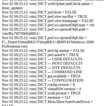
Nov 02 09:25:12: vmx| DICT webUpdate.lastCheck.status =
done_updates
Nov 02 09:25:12: vmx| DICT pref.kvm = FALSE
Nov 02 09:25:12: vmx| DICT pref.view.navBar = TRUE
Nov 02 09:25:12: vmx| DICT pref.view.homepage = FALSE
Nov 02 09:25:12: vmx| DICT pref.ws.openedObj0.type = vm
Nov 02 09:25:12: vmx| DICT pref.ws.openedObj0.path =
/vm/#bc78f70900a8f811/
Nov 02 09:25:12: vmx| DICT pref.ws.openedObj0.file =
F:\_Daten\VirtualBKU\VirtualBKU-IBMT43\Windows 2000
Professional.vmx
Nov 02 09:25:12: vmx| DICT pref.tip.startup = FALSE
Nov 02 09:25:12: vmx| DICT pref.autoFit = TRUE
Nov 02 09:25:12: vmx| DICT --- USER DEFAULTS
Nov 02 09:25:12: vmx| DICT --- HOST DEFAULTS
Nov 02 09:25:12: vmx| DICT --- SITE DEFAULTS
Nov 02 09:25:12: vmx| DICT --- COMMAND LINE
Nov 02 09:25:12: vmx| DICT gui.available = TRUE
Nov 02 09:25:12: vmx| DICT --- CONFIGURATION
Nov 02 09:25:12: vmx| DICT config.version = 8
Nov 02 09:25:12: vmx| DICT virtualHW.version = 4
Nov 02 09:25:12: vmx| DICT scsi0.present = TRUE
Nov 02 09:25:12: vmx| DICT memsize = 512
Nov 02 09:25:12: vmx| DICT MemAllowAutoScaleDown =
FALSE