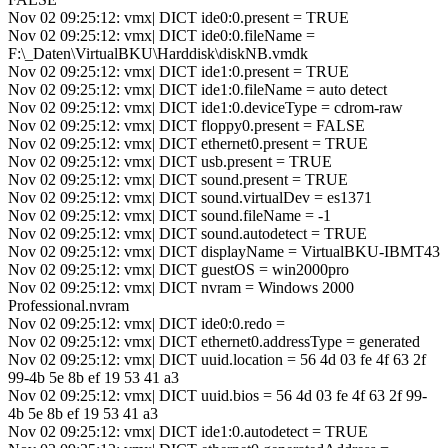
Nov 02 09:25:12: vmx| DICT ide0:0.present = TRUE
Nov 02 09:25:12: vmx| DICT ide0:0.fileName =
F:\_Daten\VirtualBKU\Harddisk\diskNB.vmdk
Nov 02 09:25:12: vmx| DICT ide1:0.present = TRUE
Nov 02 09:25:12: vmx| DICT ide1:0.fileName = auto detect
Nov 02 09:25:12: vmx| DICT ide1:0.deviceType = cdrom-raw
Nov 02 09:25:12: vmx| DICT floppy0.present = FALSE
Nov 02 09:25:12: vmx| DICT ethernet0.present = TRUE
Nov 02 09:25:12: vmx| DICT usb.present = TRUE
Nov 02 09:25:12: vmx| DICT sound.present = TRUE
Nov 02 09:25:12: vmx| DICT sound.virtualDev = es1371
Nov 02 09:25:12: vmx| DICT sound.fileName = -1
Nov 02 09:25:12: vmx| DICT sound.autodetect = TRUE
Nov 02 09:25:12: vmx| DICT displayName = VirtualBKU-IBMT43
Nov 02 09:25:12: vmx| DICT guestOS = win2000pro
Nov 02 09:25:12: vmx| DICT nvram = Windows 2000
Professional.nvram
Nov 02 09:25:12: vmx| DICT ide0:0.redo =
Nov 02 09:25:12: vmx| DICT ethernet0.addressType = generated
Nov 02 09:25:12: vmx| DICT uuid.location = 56 4d 03 fe 4f 63 2f
99-4b 5e 8b ef 19 53 41 a3
Nov 02 09:25:12: vmx| DICT uuid.bios = 56 4d 03 fe 4f 63 2f 99-
4b 5e 8b ef 19 53 41 a3
Nov 02 09:25:12: vmx| DICT ide1:0.autodetect = TRUE