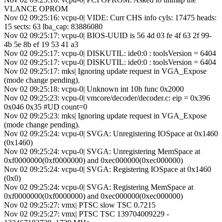
VLANCE OPROM
Nov 02 09:25:16: vcpu-0| VIDE: Curr CHS info cyls: 17475 heads:
15 sects: 63 lba_cap: 83886080
Nov 02 09:25:17: vcpu-0| BIOS-UUID is 56 4d 03 fe 4f 63 2f 99-
4b 5e 8b ef 19 53 41 a3
Nov 02 09:25:17: vcpu-0| DISKUTIL: ide0:0 : toolsVersion = 6404
Nov 02 09:25:17: vcpu-0| DISKUTIL: ide0:0 : toolsVersion = 6404
Nov 02 09:25:17: mks| Ignoring update request in VGA_Expose
(mode change pending).
Nov 02 09:25:18: vcpu-0| Unknown int 10h func 0x2000
Nov 02 09:25:23: vcpu-0| vmcore/decoder/decoder.c: eip = 0x396
0x046 0x35 #UD count=0
Nov 02 09:25:23: mks| Ignoring update request in VGA_Expose
(mode change pending).
Nov 02 09:25:24: vcpu-0| SVGA: Unregistering IOSpace at 0x1460
(0x1460)
Nov 02 09:25:24: vcpu-0| SVGA: Unregistering MemSpace at
0xf0000000(0xf0000000) and 0xec000000(0xec000000)
Nov 02 09:25:24: vcpu-0| SVGA: Registering IOSpace at 0x1460
(0x0)
Nov 02 09:25:24: vcpu-0| SVGA: Registering MemSpace at
0xf0000000(0xf0000000) and 0xec000000(0xec000000)
Nov 02 09:25:27: vmx| PTSC slow TSC 0.7215
Nov 02 09:25:27: vmx| PTSC TSC 139704009229 -