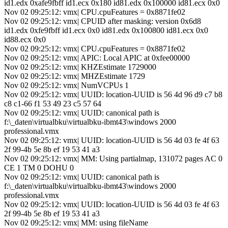
id1.edx 0xafe9fbff id1.ecx 0x180 id81.edx 0x100000 id81.ecx 0x0
Nov 02 09:25:12: vmx| CPU.cpuFeatures = 0x8871fe02
Nov 02 09:25:12: vmx| CPUID after masking: version 0x6d8
id1.edx 0xfe9fbff id1.ecx 0x0 id81.edx 0x100800 id81.ecx 0x0
id88.ecx 0x0
Nov 02 09:25:12: vmx| CPU.cpuFeatures = 0x8871fe02
Nov 02 09:25:12: vmx| APIC: Local APIC at 0xfee00000
Nov 02 09:25:12: vmx| KHZEstimate 1729000
Nov 02 09:25:12: vmx| MHZEstimate 1729
Nov 02 09:25:12: vmx| NumVCPUs 1
Nov 02 09:25:12: vmx| UUID: location-UUID is 56 4d 96 d9 c7 b8
c8 c1-66 f1 53 49 23 c5 57 64
Nov 02 09:25:12: vmx| UUID: canonical path is
f:\_daten\virtualbku\virtualbku-ibmt43\windows 2000
professional.vmx
Nov 02 09:25:12: vmx| UUID: location-UUID is 56 4d 03 fe 4f 63
2f 99-4b 5e 8b ef 19 53 41 a3
Nov 02 09:25:12: vmx| MM: Using partialmap, 131072 pages AC 0
CE 1 TM 0 DOHU 0
Nov 02 09:25:12: vmx| UUID: canonical path is
f:\_daten\virtualbku\virtualbku-ibmt43\windows 2000
professional.vmx
Nov 02 09:25:12: vmx| UUID: location-UUID is 56 4d 03 fe 4f 63
2f 99-4b 5e 8b ef 19 53 41 a3
Nov 02 09:25:12: vmx| MM: using fileName