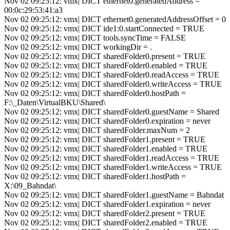
Nov 02 09:25:12: vmx| DICT ethernet0.generatedAddress =
00:0c:29:53:41:a3
Nov 02 09:25:12: vmx| DICT ethernet0.generatedAddressOffset = 0
Nov 02 09:25:12: vmx| DICT ide1:0.startConnected = TRUE
Nov 02 09:25:12: vmx| DICT tools.syncTime = FALSE
Nov 02 09:25:12: vmx| DICT workingDir = .
Nov 02 09:25:12: vmx| DICT sharedFolder0.present = TRUE
Nov 02 09:25:12: vmx| DICT sharedFolder0.enabled = TRUE
Nov 02 09:25:12: vmx| DICT sharedFolder0.readAccess = TRUE
Nov 02 09:25:12: vmx| DICT sharedFolder0.writeAccess = TRUE
Nov 02 09:25:12: vmx| DICT sharedFolder0.hostPath =
F:\_Daten\VirtualBKU\Shared\
Nov 02 09:25:12: vmx| DICT sharedFolder0.guestName = Shared
Nov 02 09:25:12: vmx| DICT sharedFolder0.expiration = never
Nov 02 09:25:12: vmx| DICT sharedFolder.maxNum = 2
Nov 02 09:25:12: vmx| DICT sharedFolder1.present = TRUE
Nov 02 09:25:12: vmx| DICT sharedFolder1.enabled = TRUE
Nov 02 09:25:12: vmx| DICT sharedFolder1.readAccess = TRUE
Nov 02 09:25:12: vmx| DICT sharedFolder1.writeAccess = TRUE
Nov 02 09:25:12: vmx| DICT sharedFolder1.hostPath =
X:\09_Bahndat\
Nov 02 09:25:12: vmx| DICT sharedFolder1.guestName = Bahndat
Nov 02 09:25:12: vmx| DICT sharedFolder1.expiration = never
Nov 02 09:25:12: vmx| DICT sharedFolder2.present = TRUE
Nov 02 09:25:12: vmx| DICT sharedFolder2.enabled = TRUE