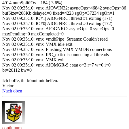
4914 numSplitIOs = 184 ( 3.6%)
Nov 02 09:35:10: vmx| AIOWIN32: asyncOps=46842 syncOps=86
bufSize=208Kb delayed=0 fixed=4223 sgOp=37234 sgOn=1
Nov 02 09:35:10: IO#1| AIOGNRC: thread #1 exiting (171)
Nov 02 09:35:10: IO#0| AIOGNRC: thread #0 exiting (172)
Nov 02 09:35:10: vmx| AIOGNRC: asyncOps=0 syncOps=0
maxPending=0 maxCompleted=0
Nov 02 09:35:10: vmx| vmdbPipe_Streams: Couldn't read
Nov 02 09:35:10: vmx| VMX idle exit
Nov 02 09:35:10: vmx| Flushing VMX VMDB connections
Nov 02 09:35:10: vmx| IPC_exit: disconnecting all threads
Nov 02 09:35:10: vmx| VMX exit.
Nov 02 09:35:10: vmx| AIOMGR-S : stat o=3 r=7 w=0 i=0
br=26112 bw=0
Ich hoffe, ihr könnt mir helfen.
Victor
Nach oben
continuum