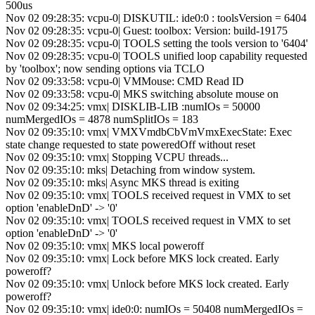
500us
Nov 02 09:28:35: vcpu-0| DISKUTIL: ide0:0 : toolsVersion = 6404
Nov 02 09:28:35: vcpu-0| Guest: toolbox: Version: build-19175
Nov 02 09:28:35: vcpu-0| TOOLS setting the tools version to '6404'
Nov 02 09:28:35: vcpu-0| TOOLS unified loop capability requested
by 'toolbox'; now sending options via TCLO
Nov 02 09:33:58: vcpu-0| VMMouse: CMD Read ID
Nov 02 09:33:58: vcpu-0| MKS switching absolute mouse on
Nov 02 09:34:25: vmx| DISKLIB-LIB :numIOs = 50000
numMergedIOs = 4878 numSplitIOs = 183
Nov 02 09:35:10: vmx| VMXVmdbCbVmVmxExecState: Exec
state change requested to state poweredOff without reset
Nov 02 09:35:10: vmx| Stopping VCPU threads...
Nov 02 09:35:10: mks| Detaching from window system.
Nov 02 09:35:10: mks| Async MKS thread is exiting
Nov 02 09:35:10: vmx| TOOLS received request in VMX to set
option 'enableDnD' -> '0'
Nov 02 09:35:10: vmx| TOOLS received request in VMX to set
option 'enableDnD' -> '0'
Nov 02 09:35:10: vmx| MKS local poweroff
Nov 02 09:35:10: vmx| Lock before MKS lock created. Early
poweroff?
Nov 02 09:35:10: vmx| Unlock before MKS lock created. Early
poweroff?
Nov 02 09:35:10: vmx| ide0:0: numIOs = 50408 numMergedIOs =