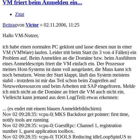
VM friert beim Anmelden ein...
Zitat
Beitrag
von
Victor
»
02.11.2006, 11:25
Hallo VM-Nutzer,
ich habe einen normalen PC geklont und lasse diesen nun in einer
VM (VMWare) laufen. Leider tritt beim Start (in 3 von 4 Fällen) ein
Problem auf. Beim Anmelden an die Domäne bzw. beim Ausführen
eines Anmeldescripts friert die VM einfach ein. Der Prozessor
meines Host-Systems ist dann voll ausgelastet, die Maus kann ich
noch benutzen. Wenn der Start klappt, läuft das System meistens
stabil - trotzdem ist mir das Teil schon beim Zugreifen auf
Netzwerkresourcen und beim Arbeiten mit SAP eingefroren. Melde
ich mich nicht an die Domäne an friert die VM auch nicht ein.
Vielleicht kann jemand aus dem Log(Teil) etwas erkennen:
... (es endet mit einem blauen Anmeldebildschirm)
Nov 02 09:28:35: vcpu-0| MKS Backdoor get pointer: first time,
notify tools are running
Nov 02 09:28:35: vcpu-0| GuestRpc: Channel 1, registration
number 1, guest application toolbox.
Nov 02 09:28:35: vcpu-0| TOOLS Reducing idleLoopSpinUS to