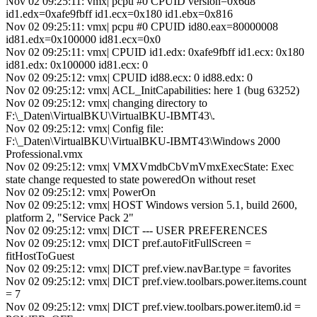
Nov 02 09:25:11: vmx| pcpu #0 CPUID version=0x6d8
id1.edx=0xafe9fbff id1.ecx=0x180 id1.ebx=0x816
Nov 02 09:25:11: vmx| pcpu #0 CPUID id80.eax=80000008
id81.edx=0x100000 id81.ecx=0x0
Nov 02 09:25:11: vmx| CPUID id1.edx: 0xafe9fbff id1.ecx: 0x180
id81.edx: 0x100000 id81.ecx: 0
Nov 02 09:25:12: vmx| CPUID id88.ecx: 0 id88.edx: 0
Nov 02 09:25:12: vmx| ACL_InitCapabilities: here 1 (bug 63252)
Nov 02 09:25:12: vmx| changing directory to
F:\_Daten\VirtualBKU\VirtualBKU-IBMT43\.
Nov 02 09:25:12: vmx| Config file:
F:\_Daten\VirtualBKU\VirtualBKU-IBMT43\Windows 2000
Professional.vmx
Nov 02 09:25:12: vmx| VMXVmdbCbVmVmxExecState: Exec
state change requested to state poweredOn without reset
Nov 02 09:25:12: vmx| PowerOn
Nov 02 09:25:12: vmx| HOST Windows version 5.1, build 2600,
platform 2, "Service Pack 2"
Nov 02 09:25:12: vmx| DICT --- USER PREFERENCES
Nov 02 09:25:12: vmx| DICT pref.autoFitFullScreen =
fitHostToGuest
Nov 02 09:25:12: vmx| DICT pref.view.navBar.type = favorites
Nov 02 09:25:12: vmx| DICT pref.view.toolbars.power.items.count
= 7
Nov 02 09:25:12: vmx| DICT pref.view.toolbars.power.item0.id =