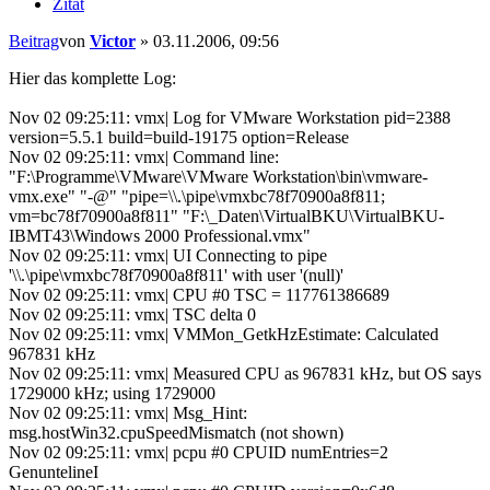
Zitat
Beitrag
von
Victor
»
03.11.2006, 09:56
Hier das komplette Log:
Nov 02 09:25:11: vmx| Log for VMware Workstation pid=2388
version=5.5.1 build=build-19175 option=Release
Nov 02 09:25:11: vmx| Command line:
"F:\Programme\VMware\VMware Workstation\bin\vmware-
vmx.exe" "-@" "pipe=\\.\pipe\vmxbc78f70900a8f811;
vm=bc78f70900a8f811" "F:\_Daten\VirtualBKU\VirtualBKU-
IBMT43\Windows 2000 Professional.vmx"
Nov 02 09:25:11: vmx| UI Connecting to pipe
'\\.\pipe\vmxbc78f70900a8f811' with user '(null)'
Nov 02 09:25:11: vmx| CPU #0 TSC = 117761386689
Nov 02 09:25:11: vmx| TSC delta 0
Nov 02 09:25:11: vmx| VMMon_GetkHzEstimate: Calculated
967831 kHz
Nov 02 09:25:11: vmx| Measured CPU as 967831 kHz, but OS says
1729000 kHz; using 1729000
Nov 02 09:25:11: vmx| Msg_Hint:
msg.hostWin32.cpuSpeedMismatch (not shown)
Nov 02 09:25:11: vmx| pcpu #0 CPUID numEntries=2
GenuntelineI