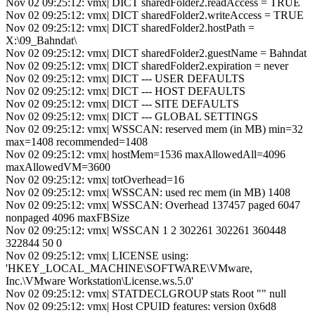
Nov 02 09:25:12: vmx| DICT sharedFolder2.readAccess = TRUE
Nov 02 09:25:12: vmx| DICT sharedFolder2.writeAccess = TRUE
Nov 02 09:25:12: vmx| DICT sharedFolder2.hostPath =
X:\09_Bahndat\
Nov 02 09:25:12: vmx| DICT sharedFolder2.guestName = Bahndat
Nov 02 09:25:12: vmx| DICT sharedFolder2.expiration = never
Nov 02 09:25:12: vmx| DICT --- USER DEFAULTS
Nov 02 09:25:12: vmx| DICT --- HOST DEFAULTS
Nov 02 09:25:12: vmx| DICT --- SITE DEFAULTS
Nov 02 09:25:12: vmx| DICT --- GLOBAL SETTINGS
Nov 02 09:25:12: vmx| WSSCAN: reserved mem (in MB) min=32
max=1408 recommended=1408
Nov 02 09:25:12: vmx| hostMem=1536 maxAllowedAll=4096
maxAllowedVM=3600
Nov 02 09:25:12: vmx| totOverhead=16
Nov 02 09:25:12: vmx| WSSCAN: used rec mem (in MB) 1408
Nov 02 09:25:12: vmx| WSSCAN: Overhead 137457 paged 6047
nonpaged 4096 maxFBSize
Nov 02 09:25:12: vmx| WSSCAN 1 2 302261 302261 360448
322844 50 0
Nov 02 09:25:12: vmx| LICENSE using:
'HKEY_LOCAL_MACHINE\SOFTWARE\VMware,
Inc.\VMware Workstation\License.ws.5.0'
Nov 02 09:25:12: vmx| STATDECLGROUP stats Root "" null
Nov 02 09:25:12: vmx| Host CPUID features: version 0x6d8