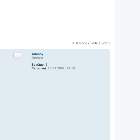
3 Beiträge • Seite
1
von
1
Zitat
Tomboy
Member
Beiträge:
1
Registriert:
25.09.2002, 19:15