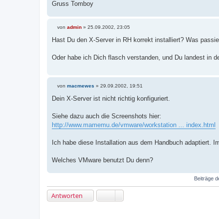
Gruss Tomboy
von
admin
»
25.09.2002, 23:05
B
e
Hast Du den X-Server in RH korrekt installiert? Was passie
i
t
r
Oder habe ich Dich flasch verstanden, und Du landest in 
a
g
von
macmewes
»
29.09.2002, 19:51
B
e
Dein X-Server ist nicht richtig konfiguriert.
i
t
r
Siehe dazu auch die Screenshots hier:
a
http://www.mamemu.de/vmware/workstation ... index.html
g
Ich habe diese Installation aus dem Handbuch adaptiert. Im
Welches VMware benutzt Du denn?
Beiträge d
Antworten