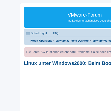
VMware-Forum
Inoffizielles, unabhängiges deuts
Schnellzugriff
FAQ
Foren-Übersicht
VMware auf dem Desktop
VMware Works
Die Foren-SW läuft ohne erkennbare Probleme. Sollte doch etw
Linux unter Windows2000: Beim Boot