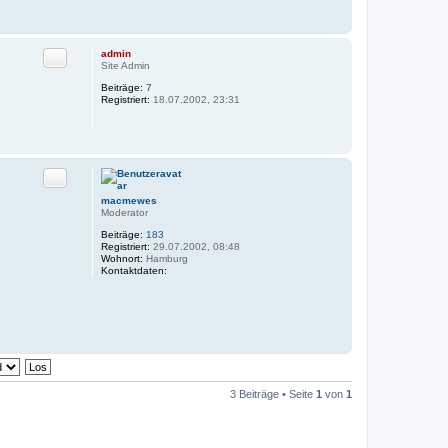
Zitat
admin
Site Admin
Beiträge:
7
Registriert:
18.07.2002, 23:31
Zitat
macmewes
Moderator
Beiträge:
183
Registriert:
29.07.2002, 08:48
Wohnort:
Hamburg
Kontaktdaten:
K
o
n
t
a
k
t
d
a
t
3 Beiträge • Seite
1
von
1
e
n
v
o