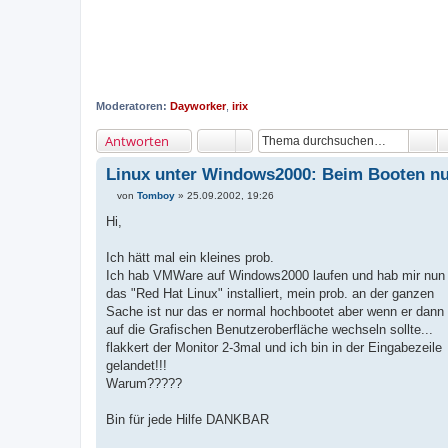
Moderatoren:
Dayworker
,
irix
Antworten
Linux unter Windows2000: Beim Booten nu
von
Tomboy
»
25.09.2002, 19:26
B
e
Hi,
i
t
r
Ich hätt mal ein kleines prob.
a
Ich hab VMWare auf Windows2000 laufen und hab mir nun
g
das "Red Hat Linux" installiert, mein prob. an der ganzen
Sache ist nur das er normal hochbootet aber wenn er dann
auf die Grafischen Benutzeroberfläche wechseln sollte...
flakkert der Monitor 2-3mal und ich bin in der Eingabezeile
gelandet!!!
Warum?????
Bin für jede Hilfe DANKBAR