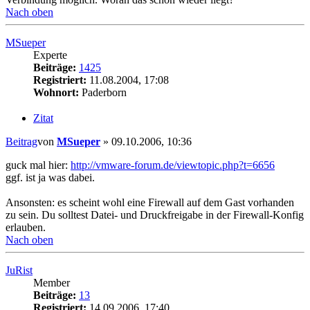
Nach oben
MSueper
Experte
Beiträge:
1425
Registriert:
11.08.2004, 17:08
Wohnort:
Paderborn
Zitat
Beitrag
von
MSueper
»
09.10.2006, 10:36
guck mal hier:
http://vmware-forum.de/viewtopic.php?t=6656
ggf. ist ja was dabei.
Ansonsten: es scheint wohl eine Firewall auf dem Gast vorhanden
zu sein. Du solltest Datei- und Druckfreigabe in der Firewall-Konfig
erlauben.
Nach oben
JuRist
Member
Beiträge:
13
Registriert:
14.09.2006, 17:40