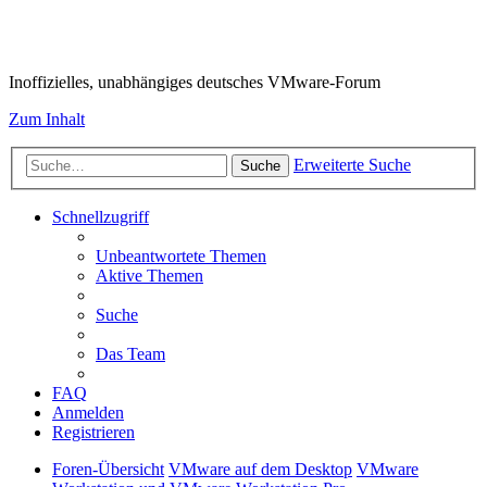
VMware-Forum
Inoffizielles, unabhängiges deutsches VMware-Forum
Zum Inhalt
Erweiterte Suche
Suche
Schnellzugriff
Unbeantwortete Themen
Aktive Themen
Suche
Das Team
FAQ
Anmelden
Registrieren
Foren-Übersicht
VMware auf dem Desktop
VMware