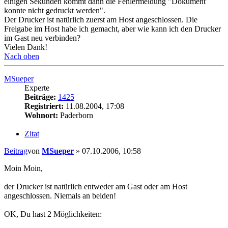
einigen Sekunden kommt dann die Fehlermeldung "Dokument
konnte nicht gedruckt werden".
Der Drucker ist natürlich zuerst am Host angeschlossen. Die
Freigabe im Host habe ich gemacht, aber wie kann ich den Drucker
im Gast neu verbinden?
Vielen Dank!
Nach oben
MSueper
Experte
Beiträge:
1425
Registriert:
11.08.2004, 17:08
Wohnort:
Paderborn
Zitat
Beitrag
von
MSueper
»
07.10.2006, 10:58
Moin Moin,
der Drucker ist natürlich entweder am Gast oder am Host
angeschlossen. Niemals an beiden!
OK, Du hast 2 Möglichkeiten: