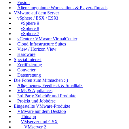
Fusion
Ältere angepinnte Workstation- & Player-Threads
VMware auf dem Server
vSphere / ESX / ESXi
vSphere 9
vSphere 8
vSphere 7
vCenter / VMware VirtualCenter
Cloud Infrastructure Suites
View / Horizon View
Hardware
Special Interest
Zertifizierung
Converter
Datenrettung
Die Foren zum Mitmachen :-)
Allgemeines, Feedback & Smalltalk
VMs & Appliances
3rd Party Zubehör und Produkte
Projekt und Jobbörse
Eingestellte VMware-Produkte
VMware auf dem Desktop
Thinapp
VMserver und GSX
VMserver 2