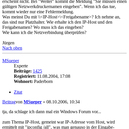
erscheint nicht. Bei "Weiter" kommt die Meldung "Sie müssen einen
gültigen Netzwerkdruckernamen eingeben". Wenn ich das tue,
kommt wieder nur eine Fehlermeldung.
Was meinst Du mit \\<IP-Host>\<Freigabename>? Ich nehme an,
das sind nur Platzhalter. Wie erhalte ich den IP-Host und den
Freigabenamen? Wo muss ich das eingeben?
Wie kann ich die Netzverbindung überprüfen?
Jürgen
Nach oben
MSueper
Experte
Beiträge:
1425
Registriert:
11.08.2004, 17:08
Wohnort:
Paderborn
Zitat
Beitrag
von
MSueper
»
08.10.2006, 10:34
tja, da schlage ich dann mal ein Windows Forum vor...
zum Thema IP-Host, gemeint war IP-Adresse vom Host, wird
ermittelt mit "ipconfig /all", was man genauso in der Eingabe-