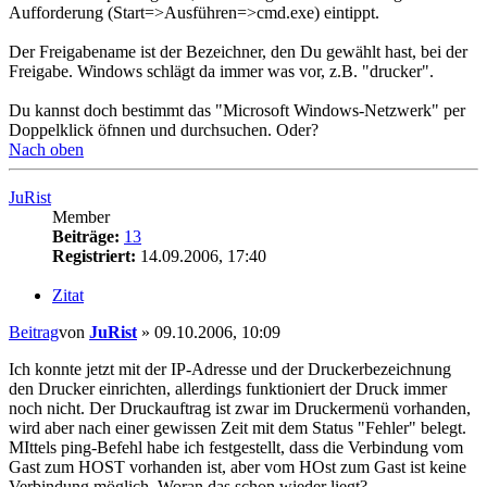
Aufforderung (Start=>Ausführen=>cmd.exe) eintippt.
Der Freigabename ist der Bezeichner, den Du gewählt hast, bei der
Freigabe. Windows schlägt da immer was vor, z.B. "drucker".
Du kannst doch bestimmt das "Microsoft Windows-Netzwerk" per
Doppelklick öfnnen und durchsuchen. Oder?
Nach oben
JuRist
Member
Beiträge:
13
Registriert:
14.09.2006, 17:40
Zitat
Beitrag
von
JuRist
»
09.10.2006, 10:09
Ich konnte jetzt mit der IP-Adresse und der Druckerbezeichnung
den Drucker einrichten, allerdings funktioniert der Druck immer
noch nicht. Der Druckauftrag ist zwar im Druckermenü vorhanden,
wird aber nach einer gewissen Zeit mit dem Status "Fehler" belegt.
MIttels ping-Befehl habe ich festgestellt, dass die Verbindung vom
Gast zum HOST vorhanden ist, aber vom HOst zum Gast ist keine
Verbindung möglich. Woran das schon wieder liegt?