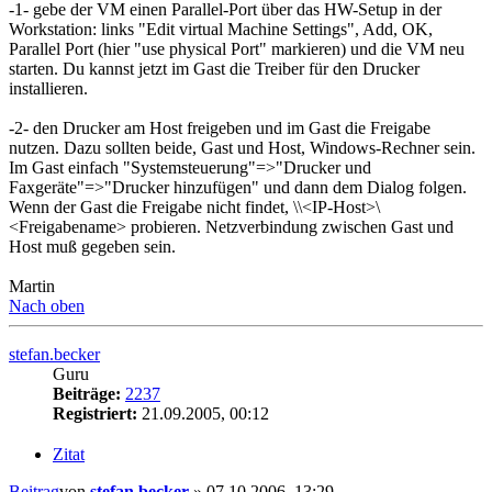
-1- gebe der VM einen Parallel-Port über das HW-Setup in der
Workstation: links "Edit virtual Machine Settings", Add, OK,
Parallel Port (hier "use physical Port" markieren) und die VM neu
starten. Du kannst jetzt im Gast die Treiber für den Drucker
installieren.
-2- den Drucker am Host freigeben und im Gast die Freigabe
nutzen. Dazu sollten beide, Gast und Host, Windows-Rechner sein.
Im Gast einfach "Systemsteuerung"=>"Drucker und
Faxgeräte"=>"Drucker hinzufügen" und dann dem Dialog folgen.
Wenn der Gast die Freigabe nicht findet, \\<IP-Host>\
<Freigabename> probieren. Netzverbindung zwischen Gast und
Host muß gegeben sein.
Martin
Nach oben
stefan.becker
Guru
Beiträge:
2237
Registriert:
21.09.2005, 00:12
Zitat
Beitrag
von
stefan.becker
»
07.10.2006, 13:29