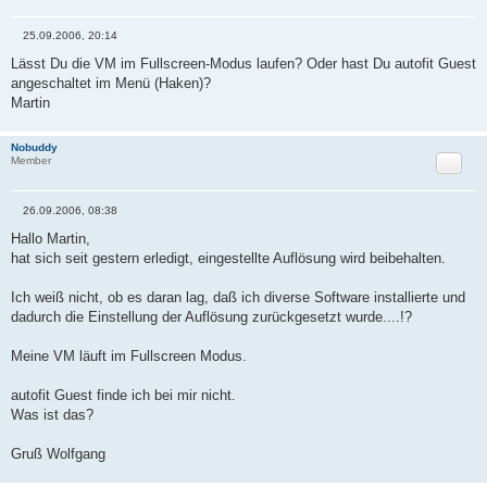
25.09.2006, 20:14
B
e
Lässt Du die VM im Fullscreen-Modus laufen? Oder hast Du autofit Guest
i
angeschaltet im Menü (Haken)?
t
r
Martin
a
g
Nobuddy
Zitat
Member
26.09.2006, 08:38
B
e
Hallo Martin,
i
hat sich seit gestern erledigt, eingestellte Auflösung wird beibehalten.
t
r
a
Ich weiß nicht, ob es daran lag, daß ich diverse Software installierte und
g
dadurch die Einstellung der Auflösung zurückgesetzt wurde....!?
Meine VM läuft im Fullscreen Modus.
autofit Guest finde ich bei mir nicht.
Was ist das?
Gruß Wolfgang