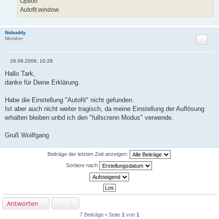
Option
Autofit window.
Nobuddy
Zitat
Member
26.09.2006, 10:28
B
e
Hallo Tark,
i
danke für Deine Erklärung.
t
r
a
Habe die Einstellung "Autofit" nicht gefunden.
g
Ist aber auch nicht weiter tragisch, da meine Einstellung der Auflösung
erhalten bleiben unbd ich den "fullscrenn Modus" verwende.
Gruß Woilfgang
Beiträge der letzten Zeit anzeigen:
Sortiere nach
Antworten
7 Beiträge • Seite
1
von
1