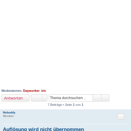
Moderatoren:
Dayworker
,
irix
Antworten
7 Beiträge • Seite
1
von
1
Nobuddy
Zitat
Member
Auflösung wird nicht übernommen