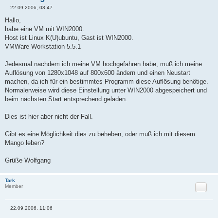
22.09.2006, 08:47
B
e
Hallo,
i
habe eine VM mit WIN2000.
t
r
Host ist Linux K(U)ubuntu, Gast ist WIN2000.
a
VMWare Workstation 5.5.1
g
Jedesmal nachdem ich meine VM hochgefahren habe, muß ich meine
Auflösung von 1280x1048 auf 800x600 ändern und einen Neustart
machen, da ich für ein bestimmtes Programm diese Auflösung benötige.
Normalerweise wird diese Einstellung unter WIN2000 abgespeichert und
beim nächsten Start entsprechend geladen.
Dies ist hier aber nicht der Fall.
Gibt es eine Möglichkeit dies zu beheben, oder muß ich mit diesem
Mango leben?
Grüße Wolfgang
Tark
Zitat
Member
22.09.2006, 11:06
B