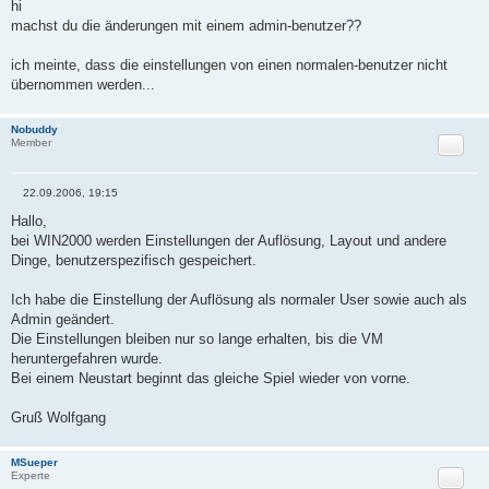
e
hi
i
machst du die änderungen mit einem admin-benutzer??
t
r
a
ich meinte, dass die einstellungen von einen normalen-benutzer nicht
g
übernommen werden...
Nobuddy
Zitat
Member
22.09.2006, 19:15
B
e
Hallo,
i
bei WIN2000 werden Einstellungen der Auflösung, Layout und andere
t
r
Dinge, benutzerspezifisch gespeichert.
a
g
Ich habe die Einstellung der Auflösung als normaler User sowie auch als
Admin geändert.
Die Einstellungen bleiben nur so lange erhalten, bis die VM
heruntergefahren wurde.
Bei einem Neustart beginnt das gleiche Spiel wieder von vorne.
Gruß Wolfgang
MSueper
Zitat
Experte