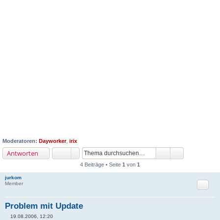
Moderatoren:
Dayworker
,
irix
Antworten
4 Beiträge • Seite
1
von
1
jurkom
Zitat
Member
Problem mit Update
19.08.2006, 12:20