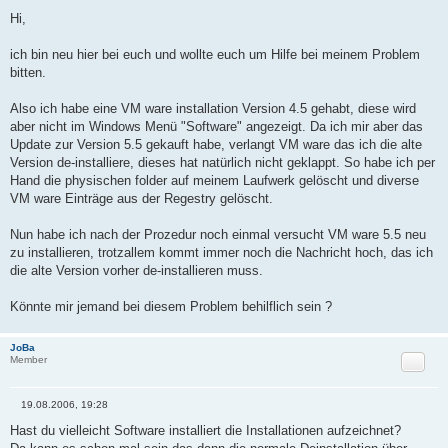
B
e
Hi,
i
t
r
ich bin neu hier bei euch und wollte euch um Hilfe bei meinem Problem
a
bitten.
g
Also ich habe eine VM ware installation Version 4.5 gehabt, diese wird
aber nicht im Windows Menü "Software" angezeigt. Da ich mir aber das
Update zur Version 5.5 gekauft habe, verlangt VM ware das ich die alte
Version de-installiere, dieses hat natürlich nicht geklappt. So habe ich per
Hand die physischen folder auf meinem Laufwerk gelöscht und diverse
VM ware Einträge aus der Regestry gelöscht.
Nun habe ich nach der Prozedur noch einmal versucht VM ware 5.5 neu
zu installieren, trotzallem kommt immer noch die Nachricht hoch, das ich
die alte Version vorher de-installieren muss.
Könnte mir jemand bei diesem Problem behilflich sein ?
JoBa
Zitat
Member
19.08.2006, 19:28
B
e
Hast du vielleicht Software installiert die Installationen aufzeichnet?
i