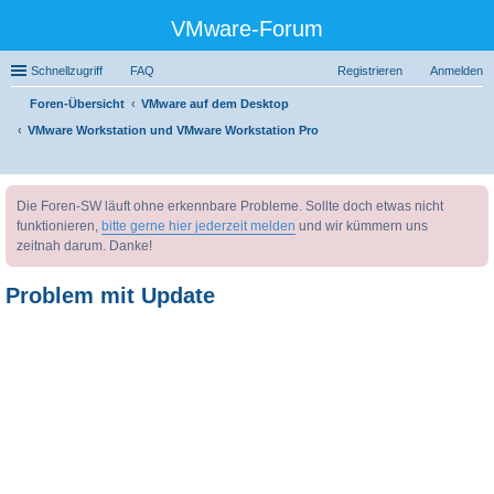
VMware-Forum
Schnellzugriff
FAQ
Registrieren
Anmelden
Foren-Übersicht
VMware auf dem Desktop
VMware Workstation und VMware Workstation Pro
uc
Die Foren-SW läuft ohne erkennbare Probleme. Sollte doch etwas nicht
he
funktionieren,
bitte gerne hier jederzeit melden
und wir kümmern uns
zeitnah darum. Danke!
Problem mit Update