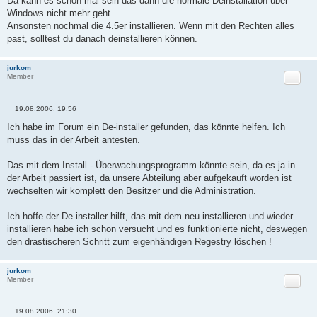
Da kann es schon mal sein das dann die normale Deinstallation über
t
r
Windows nicht mehr geht.
a
Ansonsten nochmal die 4.5er installieren. Wenn mit den Rechten alles
g
past, solltest du danach deinstallieren können.
jurkom
Zitat
Member
19.08.2006, 19:56
B
e
Ich habe im Forum ein De-installer gefunden, das könnte helfen. Ich
i
muss das in der Arbeit antesten.
t
r
a
Das mit dem Install - Überwachungsprogramm könnte sein, da es ja in
g
der Arbeit passiert ist, da unsere Abteilung aber aufgekauft worden ist
wechselten wir komplett den Besitzer und die Administration.
Ich hoffe der De-installer hilft, das mit dem neu installieren und wieder
installieren habe ich schon versucht und es funktionierte nicht, deswegen
den drastischeren Schritt zum eigenhändigen Regestry löschen !
jurkom
Zitat
Member
19.08.2006, 21:30