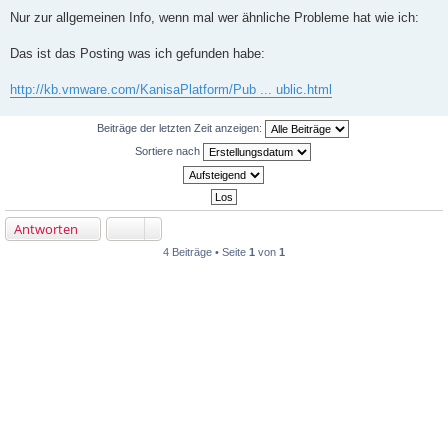
B
e
Nur zur allgemeinen Info, wenn mal wer ähnliche Probleme hat wie ich:
i
t
r
Das ist das Posting was ich gefunden habe:
a
g
http://kb.vmware.com/KanisaPlatform/Pub ... ublic.html
Beiträge der letzten Zeit anzeigen:
Sortiere nach
Antworten
4 Beiträge • Seite
1
von
1