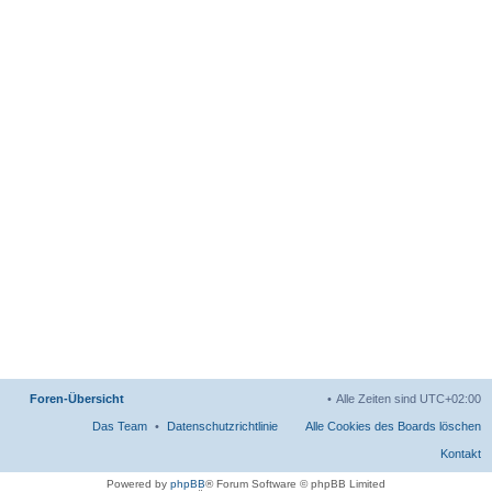
Foren-Übersicht
Alle Zeiten sind
UTC+02:00
Das Team
Datenschutzrichtlinie
Alle Cookies des Boards löschen
Kontakt
Powered by
phpBB
® Forum Software © phpBB Limited