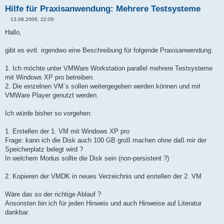
Hilfe für Praxisanwendung: Mehrere Testsysteme
13.08.2006, 22:05
B
e
Hallo,
i
t
r
gibt es evtl. irgendwo eine Beschreibung für folgende Praxisanwendung:
a
g
1. Ich möchte unter VMWare Workstation parallel mehrere Testsysteme
mit Windows XP pro betreiben.
2. Die einzelnen VM´s sollen weitergegeben werden können und mit
VMWare Player genutzt werden.
Ich würde bisher so vorgehen:
1. Erstellen der 1. VM mit Windows XP pro
Frage: kann ich die Disk auch 100 GB groß machen ohne daß mir der
Speicherplatz belegt wird ?
In welchem Modus sollte die Disk sein (non-persistent ?)
2. Kopieren der VMDK in neues Verzeichnis und erstellen der 2. VM
Wäre das so der richtige Ablauf ?
Ansonsten bin ich für jeden Hinweis und auch Hinweise auf Literatur
dankbar.