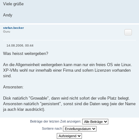
Viele grüße
Andy
stefan.becker
Zitat
Guru
14.08.2006, 00:44
B
e
Was heisst weitergeben?
i
t
r
An die Allgemeinheit weitergeben kann man nur ein freies OS wie Linux.
a
XP-VMs wohl nur innerhalb einer Firma und sofern Lizenzen vorhanden
g
sind.
Ansonsten:
Disk natürlich "Growable", dann wird nicht sofort der volle Platz belegt.
Ansonsten natürlich "persistent", sonst sind die Daten weg (wie der Name
ja auch klar ausdrückt).
Beiträge der letzten Zeit anzeigen:
Sortiere nach