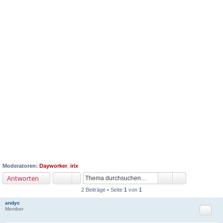
Moderatoren:
Dayworker
,
irix
Antworten
2 Beiträge • Seite
1
von
1
andyc
Zitat
Member