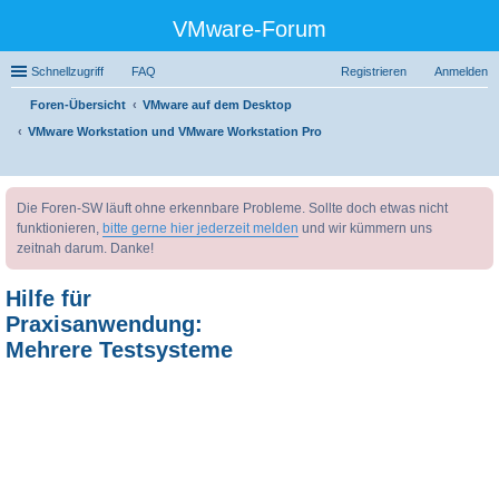
VMware-Forum
Schnellzugriff
FAQ
Registrieren
Anmelden
Foren-Übersicht
VMware auf dem Desktop
VMware Workstation und VMware Workstation Pro
uc
Die Foren-SW läuft ohne erkennbare Probleme. Sollte doch etwas nicht
he
funktionieren,
bitte gerne hier jederzeit melden
und wir kümmern uns
zeitnah darum. Danke!
Hilfe für
Praxisanwendung:
Mehrere Testsysteme