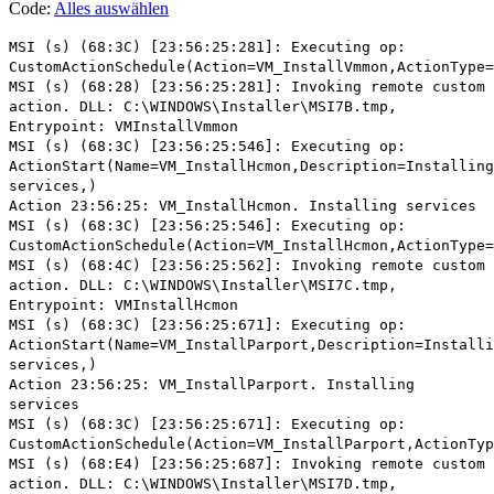
Code:
Alles auswählen
MSI (s) (68:3C) [23:56:25:281]: Executing op:
CustomActionSchedule(Action=VM_InstallVmmon,ActionType=
MSI (s) (68:28) [23:56:25:281]: Invoking remote custom
action. DLL: C:\WINDOWS\Installer\MSI7B.tmp,
Entrypoint: VMInstallVmmon
MSI (s) (68:3C) [23:56:25:546]: Executing op:
ActionStart(Name=VM_InstallHcmon,Description=Installing
services,)
Action 23:56:25: VM_InstallHcmon. Installing services
MSI (s) (68:3C) [23:56:25:546]: Executing op:
CustomActionSchedule(Action=VM_InstallHcmon,ActionType=
MSI (s) (68:4C) [23:56:25:562]: Invoking remote custom
action. DLL: C:\WINDOWS\Installer\MSI7C.tmp,
Entrypoint: VMInstallHcmon
MSI (s) (68:3C) [23:56:25:671]: Executing op:
ActionStart(Name=VM_InstallParport,Description=Installi
services,)
Action 23:56:25: VM_InstallParport. Installing
services
MSI (s) (68:3C) [23:56:25:671]: Executing op:
CustomActionSchedule(Action=VM_InstallParport,ActionTy
MSI (s) (68:E4) [23:56:25:687]: Invoking remote custom
action. DLL: C:\WINDOWS\Installer\MSI7D.tmp,