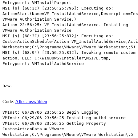
Entrypoint: VMInstallParport
MSI (s) (68:3C) [23:56:25:796]: Executing op:
ActionStart(Name=VM_InstallAuthdService,Description=Ins
VMware Authorization Service,)
Action 23:56:25: VM_InstallAuthdService. Installing
VMware Authorization Service
MSI (s) (68:3C) [23:56:25:812]: Executing op:
CustomActionSchedule(Action=VM_InstallAuthdService,Acti
Workstation;C:\Programme\VMware\VMware Workstation\;5)
MSI (s) (68:94) [23:56:25:812]: Invoking remote custom
action. DLL: C:\WINDOWS\Installer\MSI7E.tmp,
Entrypoint: VMInstallAuthdService
bzw.
Code:
Alles auswählen
VMInst: 06/29/06 23:56:25 Begin Logging
VMInst: 06/29/06 23:56:25 Installing authd service
VMInst: 06/29/06 23:56:25 Getting Property
CustomActionData = VMware
Workstation;C:\Programme\VMware\VMware Workstation\;5