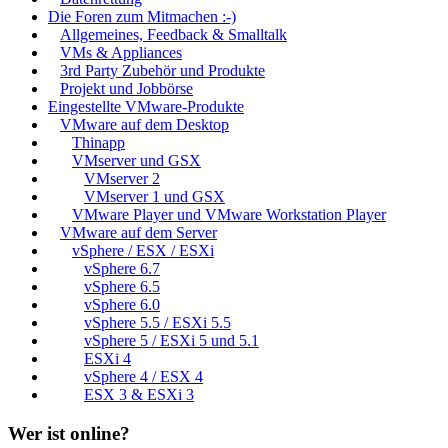
Die Foren zum Mitmachen :-)
Allgemeines, Feedback & Smalltalk
VMs & Appliances
3rd Party Zubehör und Produkte
Projekt und Jobbörse
Eingestellte VMware-Produkte
VMware auf dem Desktop
Thinapp
VMserver und GSX
VMserver 2
VMserver 1 und GSX
VMware Player und VMware Workstation Player
VMware auf dem Server
vSphere / ESX / ESXi
vSphere 6.7
vSphere 6.5
vSphere 6.0
vSphere 5.5 / ESXi 5.5
vSphere 5 / ESXi 5 und 5.1
ESXi 4
vSphere 4 / ESX 4
ESX 3 & ESXi 3
Wer ist online?