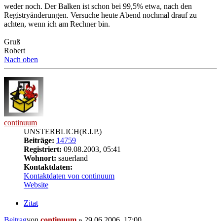
weder noch. Der Balken ist schon bei 99,5% etwa, nach den
Registryänderungen. Versuche heute Abend nochmal drauf zu
achten, wenn ich am Rechner bin.
Gruß
Robert
Nach oben
continuum
UNSTERBLICH(R.I.P.)
Beiträge:
14759
Registriert:
09.08.2003, 05:41
Wohnort:
sauerland
Kontaktdaten:
Kontaktdaten von continuum
Website
Zitat
Beitrag
von
continuum
»
29.06.2006, 17:00