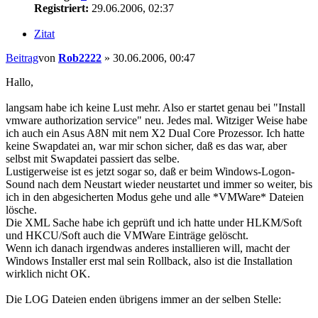
Registriert:
29.06.2006, 02:37
Zitat
Beitrag
von
Rob2222
»
30.06.2006, 00:47
Hallo,
langsam habe ich keine Lust mehr. Also er startet genau bei "Install
vmware authorization service" neu. Jedes mal. Witziger Weise habe
ich auch ein Asus A8N mit nem X2 Dual Core Prozessor. Ich hatte
keine Swapdatei an, war mir schon sicher, daß es das war, aber
selbst mit Swapdatei passiert das selbe.
Lustigerweise ist es jetzt sogar so, daß er beim Windows-Logon-
Sound nach dem Neustart wieder neustartet und immer so weiter, bis
ich in den abgesicherten Modus gehe und alle *VMWare* Dateien
lösche.
Die XML Sache habe ich geprüft und ich hatte under HLKM/Soft
und HKCU/Soft auch die VMWare Einträge gelöscht.
Wenn ich danach irgendwas anderes installieren will, macht der
Windows Installer erst mal sein Rollback, also ist die Installation
wirklich nicht OK.
Die LOG Dateien enden übrigens immer an der selben Stelle: