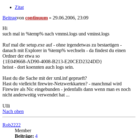
Zitat
Beitrag
von
continuum
»
29.06.2006, 23:09
Hi
such mal in %temp% nach vmmsi.logs und vminst.logs
Ruf mal die setup.exe auf - ohne irgendetwas zu bestaetigen -
danach mit Explorer in %temp% wechseln - da findest du einen
Ordner der etwa so
{1E049668-AD90-4008-B213-E20CED2324DD}
heisst - dort koennten auch logs sein.
Hast du die Sache mit der xml.inf geprueft?
Hast du vielleicht firewire-Netzwerkkarten? - manchmal wird
Firewire als Nic eingebunden - jedenfalls dann wenn man es noch
nicht anderweitig verwendet hat ...
Ulli
Nach oben
Rob2222
Member
Beiträge:
4