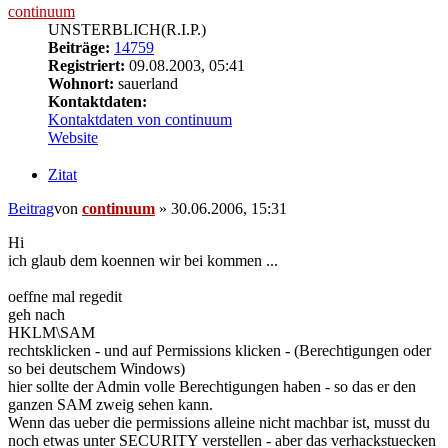
continuum
UNSTERBLICH(R.I.P.)
Beiträge:
14759
Registriert:
09.08.2003, 05:41
Wohnort:
sauerland
Kontaktdaten:
Kontaktdaten von continuum
Website
Zitat
Beitrag
von
continuum
»
30.06.2006, 15:31
Hi
ich glaub dem koennen wir bei kommen ...
oeffne mal regedit
geh nach
HKLM\SAM
rechtsklicken - und auf Permissions klicken - (Berechtigungen oder
so bei deutschem Windows)
hier sollte der Admin volle Berechtigungen haben - so das er den
ganzen SAM zweig sehen kann.
Wenn das ueber die permissions alleine nicht machbar ist, musst du
noch etwas unter SECURITY verstellen - aber das verhackstuecken