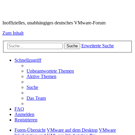
VMware-Forum
Inoffizielles, unabhängiges deutsches VMware-Forum
Zum Inhalt
Erweiterte Suche
Suche
Schnellzugriff
Unbeantwortete Themen
Aktive Themen
Suche
Das Team
FAQ
Anmelden
Registrieren
Foren-Übersicht
VMware auf dem Desktop
VMware