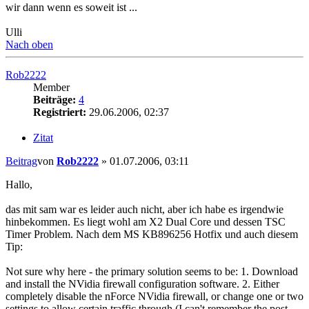
wir dann wenn es soweit ist ...
Ulli
Nach oben
Rob2222
Member
Beiträge:
4
Registriert:
29.06.2006, 02:37
Zitat
Beitrag
von
Rob2222
»
01.07.2006, 03:11
Hallo,
das mit sam war es leider auch nicht, aber ich habe es irgendwie
hinbekommen. Es liegt wohl am X2 Dual Core und dessen TSC
Timer Problem. Nach dem MS KB896256 Hotfix und auch diesem
Tip:
Not sure why here - the primary solution seems to be: 1. Download
and install the NVidia firewall configuration software. 2. Either
completely disable the nForce NVidia firewall, or change one or two
settings to allow certain traffic through (I can't remember the post