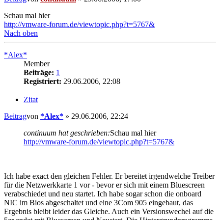
Schau mal hier
http://vmware-forum.de/viewtopic.php?t=5767&
Nach oben
*Alex*
Member
Beiträge:
1
Registriert:
29.06.2006, 22:08
Zitat
Beitrag
von
*Alex*
»
29.06.2006, 22:24
continuum hat geschrieben:
Schau mal hier
http://vmware-forum.de/viewtopic.php?t=5767&
Ich habe exact den gleichen Fehler. Er bereitet irgendwelche Treiber
für die Netzwerkkarte 1 vor - bevor er sich mit einem Bluescreen
verabschiedet und neu startet. Ich habe sogar schon die onboard
NIC im Bios abgeschaltet und eine 3Com 905 eingebaut, das
Ergebnis bleibt leider das Gleiche. Auch ein Versionswechel auf die