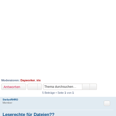
Moderatoren:
Dayworker
,
irix
Antworten
5 Beiträge • Seite
1
von
1
StefanRHRO
Zitat
Member
Leserechte für Dateien??