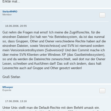
Erklär mal...
StefanRHRO
Zitat
Member
16.06.2006, 20:55
B
e
Gut nehm die Fragen mal ernst! Ich meine die Zugriffsrechte, für die
i
einzelnen Dateien! (Ist halt nen *nix Betriebssystem, da ist das nunmal
t
r
so, dass Gruppen, Other und Owner verschiedene Rechte haben auf die
a
einzelnen Dateien, sowie Verzeichnisse) und SVN ist niemand sondern
g
mein Versionskontrollsystem (Subversion)! Und den Commit mache ich
über meine SVN Klienten unter Windows XP (das Gastbetriebssystem),
so und da werden die Dateirechte zerwurschtelt, weil dort nur der Owner
Lesen, schreiben und Ausführen darf! Das soll sich ändern, dass halt
Leserechte auch auf Gruppe und Other gesetzt werden!
Gruß Stefan
MSueper
Zitat
Experte
17.06.2006, 13:16
B
e
Unter Unix stellt man die Default-Rechte mit dem Befehl umask ein.
i