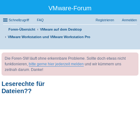
VMware-Forum
Schnellzugriff
FAQ
Registrieren
Anmelden
Foren-Übersicht
VMware auf dem Desktop
VMware Workstation und VMware Workstation Pro
uc
Die Foren-SW läuft ohne erkennbare Probleme. Sollte doch etwas nicht
he
funktionieren,
bitte gerne hier jederzeit melden
und wir kümmern uns
zeitnah darum. Danke!
Leserechte für
Dateien??