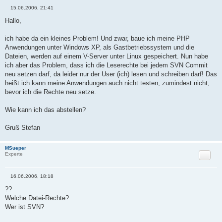
15.06.2006, 21:41
B
e
Hallo,
i
t
r
ich habe da ein kleines Problem! Und zwar, baue ich meine PHP
a
Anwendungen unter Windows XP, als Gastbetriebssystem und die
g
Dateien, werden auf einem V-Server unter Linux gespeichert. Nun habe
ich aber das Problem, dass ich die Leserechte bei jedem SVN Commit
neu setzen darf, da leider nur der User (ich) lesen und schreiben darf! Das
heißt ich kann meine Anwendungen auch nicht testen, zumindest nicht,
bevor ich die Rechte neu setze.
Wie kann ich das abstellen?
Gruß Stefan
MSueper
Zitat
Experte
16.06.2006, 18:18
B
e
??
i
Welche Datei-Rechte?
t
r
Wer ist SVN?
a
g