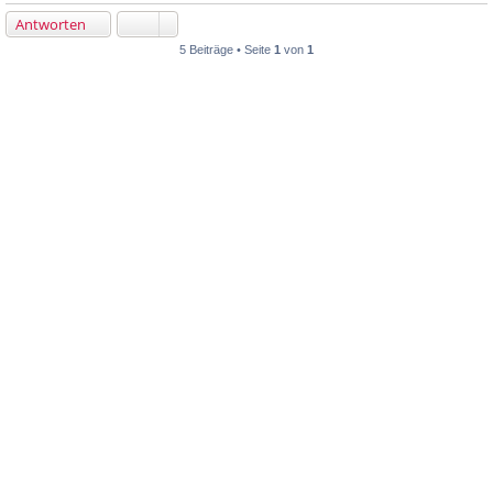
Antworten
5 Beiträge • Seite
1
von
1