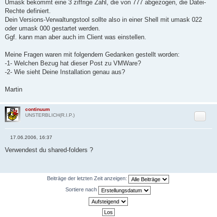
Umask bekommt eine 3 ziffrige Zahl, die von 777 abgezogen, die Datei-
t
r
Rechte definiert.
a
Dein Versions-Verwaltungstool sollte also in einer Shell mit umask 022
g
oder umask 000 gestartet werden.
Ggf. kann man aber auch im Client was einstellen.
Meine Fragen waren mit folgendem Gedanken gestellt worden:
-1- Welchen Bezug hat dieser Post zu VMWare?
-2- Wie sieht Deine Installation genau aus?
Martin
continuum
Zitat
UNSTERBLICH(R.I.P.)
17.06.2006, 16:37
B
e
Verwendest du shared-folders ?
i
t
r
a
g
Beiträge der letzten Zeit anzeigen:
Sortiere nach