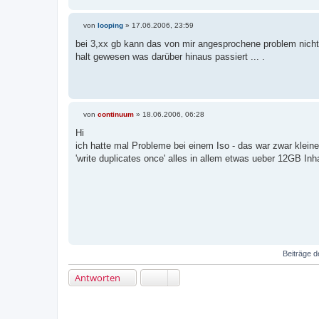
von
looping
»
17.06.2006, 23:59
B
e
bei 3,xx gb kann das von mir angesprochene problem nicht a
i
halt gewesen was darüber hinaus passiert ... .
t
r
a
g
von
continuum
»
18.06.2006, 06:28
B
e
Hi
i
ich hatte mal Probleme bei einem Iso - das war zwar klein
t
r
'write duplicates once' alles in allem etwas ueber 12GB Inh
a
g
Beiträge d
Antworten