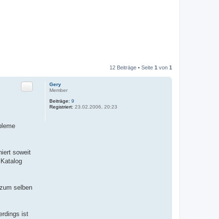
12 Beiträge • Seite
1
von
1
Zitat
Gery
Member
Beiträge:
9
Registriert:
23.02.2006, 20:23
obleme
iert soweit
 Katalog
r zum selben
rdings ist