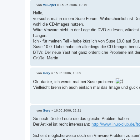
von
MSueper
»
15.06.2006, 10:19
B
e
Hallo,
i
versuchs mal in einem Suse Forum. Wahrscheinlich ist Dei
t
r
wohl die CD-Images nutzen.
a
Wäre Vmware nicht in der Lage die DVD zu lesen, würdest 
g
hängen.
Ich - für meinen Teil - habe kürzlich von Suse 10.0 auf Su
Suse 10.0. Dabei habe ich allerdings die CD-Images benutz
BTW: Der neue Yast hat ganz ordentliche Probleme mit den 
Grüße, Martin
von
Gery
»
15.06.2006, 13:09
B
e
Ok, danke, ich werds mal bei Suse probieren
i
Vielleicht brenn ich auch einfach mal das Image und guck
t
r
a
g
von
Gery
»
16.06.2006, 22:21
B
e
So noch für die Leute die das gleiche Problem haben.
i
Der Artikel ist recht interessant:
http://www.linux-club.de/f
t
r
a
Scheint möglicherweise doch ein Vmware Problem zu sein?! 
g