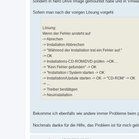
sondern in Nero Drive Image gemountet habe und in Vmwa
Sofern man nach der vorigen Lösung vorgeht
Lösung:
Wenn der Fehler ansteht auf
-> Abrechen
-> Installation Abbrechen
-> "Während der Installation trat ein Fehler auf."
-> OK
-> Installations-CD-ROM/DVD prüfen ->OK ...
-> "Kein Fehler gefunden" -> OK
-> "Installation / System starten -> OK
-> Installation/Update starten -> OK -> "CD-ROM" -> OK
-> ....
-> Treiber bestätigen
-> Neuinstallation
Bekomme ich ebenfalls wie andere immer Probleme beim par
Nochmals danke für die Hilfe, das Problem ist für mich ge