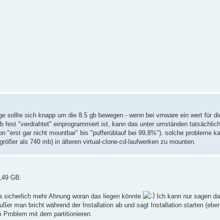
e sollte sich knapp um die 8.5 gb bewegen - wenn bei vmware ein wert für di
b fest "verdrahtet" einprogrammiert ist, kann das unter umständen tatsächlic
von "erst gar nicht mountbar" bis "pufferüblauf bei 99,8%"). solche probleme 
rößer als 740 mb) in älteren virtual-clone-cd-laufwerken zu mounten.
3,49 GB.
da sicherlich mehr Ahnung woran das liegen könnte
Ich kann nur sagen da
Außer man bricht während der Installation ab und sagt Installation starten (eben
Problem mit dem partitionieren.