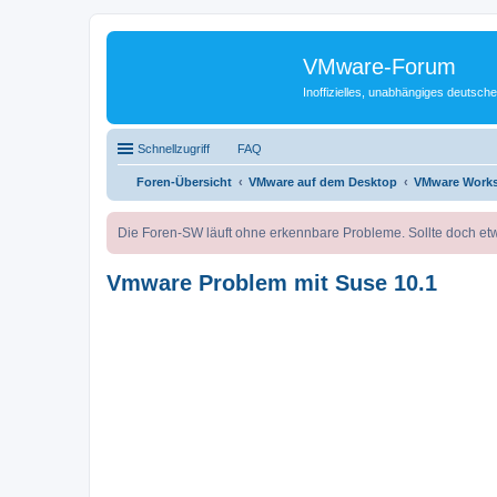
VMware-Forum
Inoffizielles, unabhängiges deuts
Schnellzugriff
FAQ
Foren-Übersicht
VMware auf dem Desktop
VMware Works
Die Foren-SW läuft ohne erkennbare Probleme. Sollte doch etw
Vmware Problem mit Suse 10.1