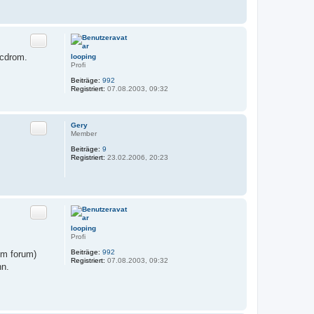
Zitat
-cdrom.
looping
Profi
Beiträge:
992
Registriert:
07.08.2003, 09:32
Zitat
Gery
Member
Beiträge:
9
Registriert:
23.02.2006, 20:23
Zitat
looping
Profi
Beiträge:
992
im forum)
Registriert:
07.08.2003, 09:32
nn.