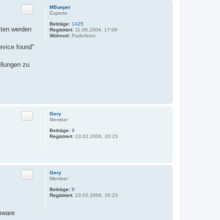
Zitat
MSueper
Experte
Beiträge:
1425
sten werden
Registriert:
11.08.2004, 17:08
Wohnort:
Paderborn
evice found"
ellungen zu
Zitat
Gery
Member
Beiträge:
9
Registriert:
23.02.2006, 20:23
Zitat
Gery
Member
Beiträge:
9
Registriert:
23.02.2006, 20:23
Vmware