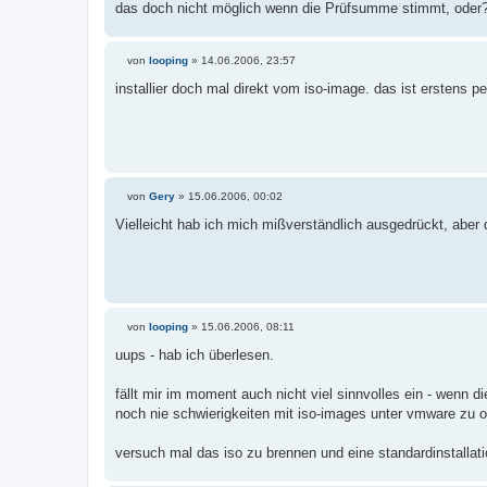
das doch nicht möglich wenn die Prüfsumme stimmt, oder
von
looping
»
14.06.2006, 23:57
B
e
installier doch mal direkt vom iso-image. das ist erstens p
i
t
r
a
g
von
Gery
»
15.06.2006, 00:02
B
e
Vielleicht hab ich mich mißverständlich ausgedrückt, aber 
i
t
r
a
g
von
looping
»
15.06.2006, 08:11
B
e
uups - hab ich überlesen.
i
t
r
fällt mir im moment auch nicht viel sinnvolles ein - wenn 
a
noch nie schwierigkeiten mit iso-images unter vmware zu o
g
versuch mal das iso zu brennen und eine standardinstallat