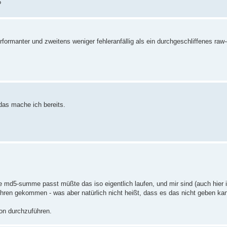
?
erformanter und zweitens weniger fehleranfällig als ein durchgeschliffenes raw
das mache ich bereits.
die md5-summe passt müßte das iso eigentlich laufen, und mir sind (auch hier 
hren gekommen - was aber natürlich nicht heißt, dass es das nicht geben ka
ion durchzuführen.