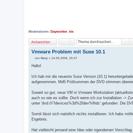
Moderatoren:
Dayworker
,
irix
Antworten
Vmware Problem mit Suse 10.1
von
Gery
»
14.06.2006, 20:37
B
e
Hallo!
i
t
r
Ich hab mir die neueste Suse Version (10.1) heruntergelad
a
aufgenommen. Md5 Prüfsummen der DVD stimmen überei
g
Soweit so gut, neue VM in Vmware Workstation (aktuellste V
auch so wie es sollte. Doch wenn ich zur Installation ->
unter 'dvd:///?devices%3d%2fdev%fhdc' gefunden. Die DVD 
Somit lässt sich natürlich nichts installieren. Ich habs mitt
Ergebnis.
Hat vielleicht jemand eine Idee oder irgendeinen Vorschlag