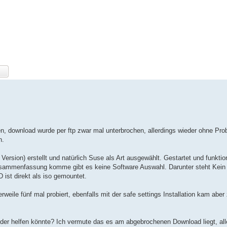
en, download wurde per ftp zwar mal unterbrochen, allerdings wieder ohne Pr
n.
ersion) erstellt und natürlich Suse als Art ausgewählt. Gestartet und funktion
 Zusammenfassung komme gibt es keine Software Auswahl. Darunter steht Kein
ist direkt als iso gemountet.
lerweile fünf mal probiert, ebenfalls mit der safe settings Installation kam abe
 der helfen könnte? Ich vermute das es am abgebrochenen Download liegt, alle