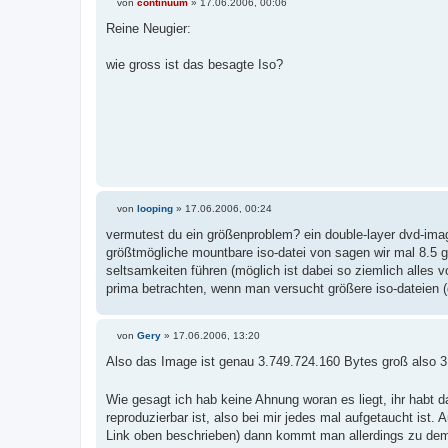
von
continuum
»
17.06.2006, 00:06
B
e
Reine Neugier:
i
t
r
wie gross ist das besagte Iso?
a
g
von
looping
»
17.06.2006, 00:24
B
e
vermutest du ein größenproblem? ein double-layer dvd-imag
i
größtmögliche mountbare iso-datei von sagen wir mal 8.5 g
t
r
seltsamkeiten führen (möglich ist dabei so ziemlich alles 
a
prima betrachten, wenn man versucht größere iso-dateien (g
g
von
Gery
»
17.06.2006, 13:20
B
e
Also das Image ist genau 3.749.724.160 Bytes groß also 
i
t
r
Wie gesagt ich hab keine Ahnung woran es liegt, ihr habt 
a
reproduzierbar ist, also bei mir jedes mal aufgetaucht ist. 
g
Link oben beschrieben) dann kommt man allerdings zu dem 